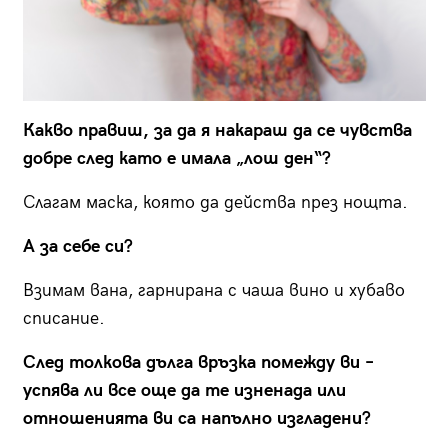
Какво правиш, за да я накараш да се чувства
добре след като е имала „лош ден“?
Слагам маска, която да действа през нощта.
А за себе си?
Взимам вана, гарнирана с чаша вино и хубаво
списание.
След толкова дълга връзка помежду ви –
успява ли все още да те изненада или
отношенията ви са напълно изгладени?