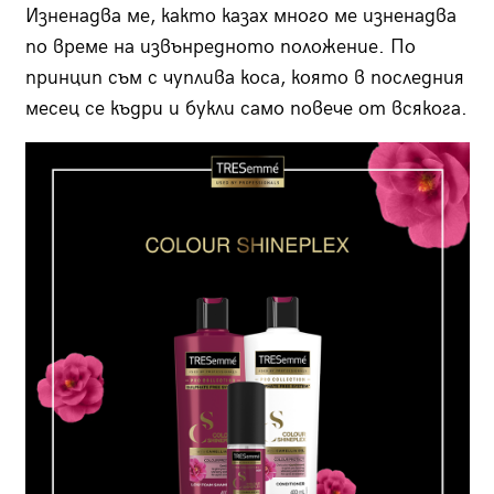
Изненадва ме, както казах много ме изненадва
по време на извънредното положение. По
принцип съм с чуплива коса, която в последния
месец се къдри и букли само повече от всякога.