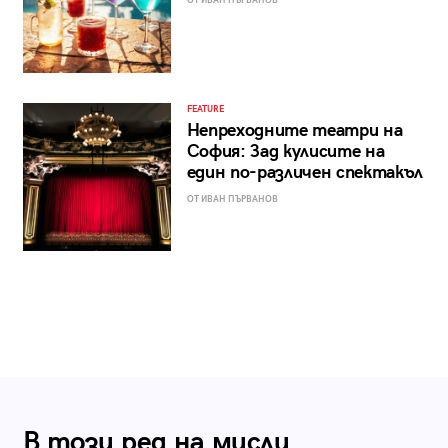
ОТ ИВАН ПЪРВАНОВ
FEATURE
Непреходните театри на
София: Зад кулисите на
един по-различен спектакъл
ОТ ИВАН ПЪРВАНОВ
В този ред на мисли