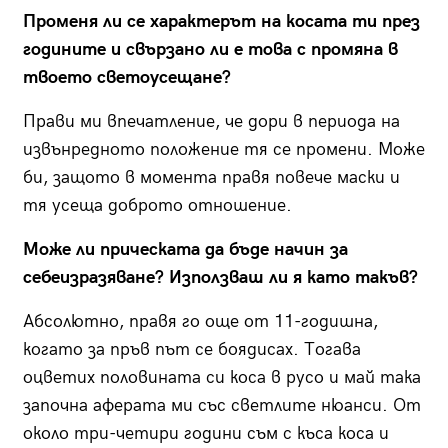
Променя ли се характерът на косата ти през
годините и свързано ли е това с промяна в
твоето светоусещане?
Прави ми впечатление, че дори в периода на
извънредното положение тя се промени. Може
би, защото в момента правя повече маски и
тя усеща доброто отношение.
Може ли прическата да бъде начин за
себеизразяване? Използваш ли я като такъв?
Абсолютно, правя го още от 11-годишна,
когато за пръв път се боядисах. Тогава
оцветих половината си коса в русо и май така
започна аферата ми със светлите нюанси. От
около три-четири години съм с къса коса и