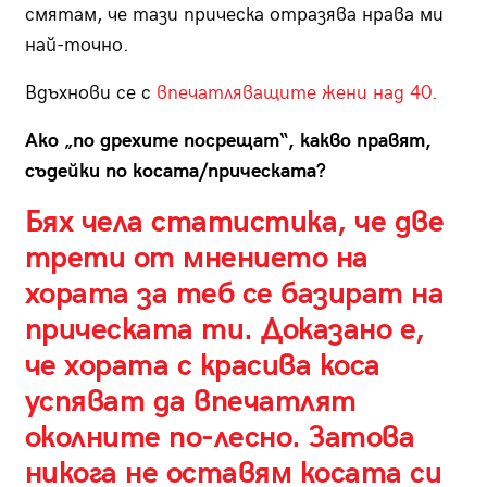
смятам, че тази прическа отразява нрава ми
най-точно.
Вдъхнови се с
впечатляващите жени над 40.
Ако „по дрехите посрещат“, какво правят,
съдейки по косата/прическата?
Бях чела статистика, че две
трети от мнението на
хората за теб се базират на
прическата ти. Доказано е,
че хората с красива коса
успяват да впечатлят
околните по-лесно. Затова
никога не оставям косата си