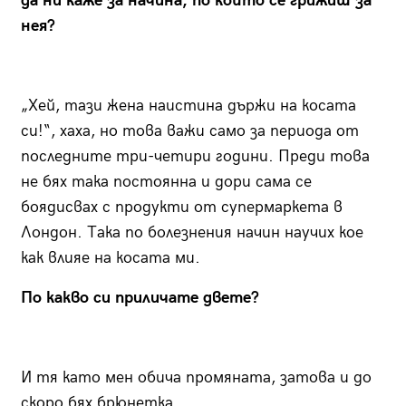
да ни каже за начина, по който се грижиш за
нея?
„Хей, тази жена наистина държи на косата
си!“, хаха, но това важи само за периода от
последните три-четири години. Преди това
не бях така постоянна и дори сама се
боядисвах с продукти от супермаркета в
Лондон. Така по болезнения начин научих кое
как влияе на косата ми.
По какво си приличате двете?
И тя като мен обича промяната, затова и до
скоро бях брюнетка.