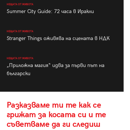
НЕЩАТА ОТ ЖИВОТА
Summer City Guide: 72 часа в Иракли
НЕЩАТА ОТ ЖИВОТА
Stranger Things оживява на сцената в НДК
НЕЩАТА ОТ ЖИВОТА
„Приложна магия“ идва за първи път на
български
Разказваме ти те как се
грижат за косата си и те
съветваме да ги следиш