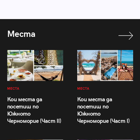
Места
МЕСТА
МЕСТА
Кои места да
Кои места да
посетиш по
посетиш по
Южното
Южното
Черноморие (Част II)
Черноморие (Част I)