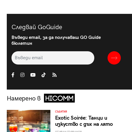
Следвай GoGuide
Въведи email, за да получаваш GO Guide
бюлетин
Намерено в
СЪБИТИЯ
Exotic Soirée: Танци и
изкуство с дъх на лято