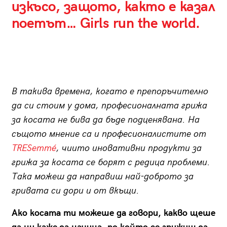
изкъсо, защото, както е казал
поетът… Girls run the world.
В такива времена, когато е препоръчително
да си стоим у дома, професионалната грижа
за косата не бива да бъде подценявана. На
същото мнение са и професионалистите от
TRESemmé
, чиито иновативни продукти за
грижа за косата се борят с редица проблеми.
Така можеш да направиш най-доброто за
гривата си дори и от вкъщи.
Ако косата ти можеше да говори, какво щеше