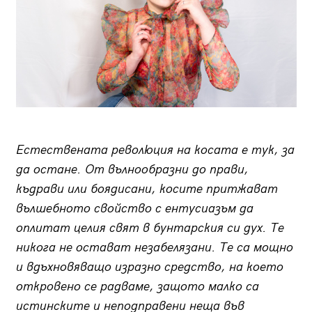
Естествената революция на косата е тук, за
да остане. От вълнообразни до прави,
къдрави или боядисани, косите притжават
вълшебното свойство с ентусиазъм да
оплитат целия свят в бунтарския си дух. Те
никога не остават незабелязани. Те са мощно
и вдъхновяващо изразно средство, на което
откровено се радваме, защото малко са
истинските и неподправени неща във