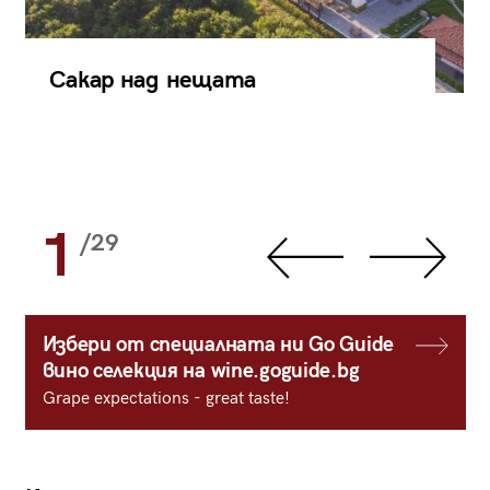
Сакар над нещата
1
/29
Избери от специалната ни Go Guide
вино селекция на wine.goguide.bg
Grape expectations - great taste!