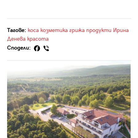
Тагове:
коса
козметика
грижа
продукти
Ирина
Денева
красота
Сподели: