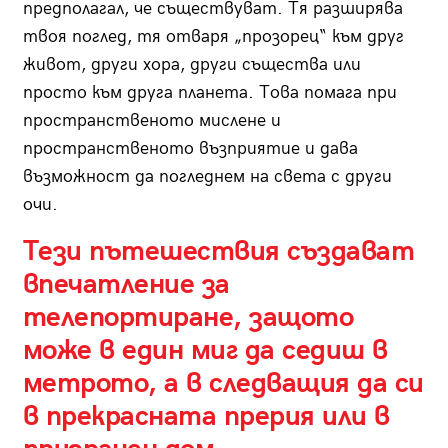
предполагал, че съществуват. Тя разширява
твоя поглед, тя отваря „прозорец“ към друг
живот, други хора, други същества или
просто към друга планета. Това помага при
пространственото мислене и
пространственото възприятие и дава
възможност да погледнем на света с други
очи.
Тези пътешествия създават
впечатление за
телепортиране, защото
може в един миг да седиш в
метрото, а в следващия да си
в прекрасната прерия или в