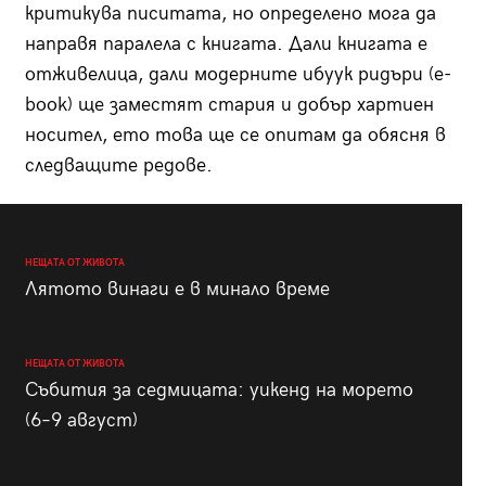
критикува писитата, но определено мога да
направя паралела с книгата. Дали книгата е
отживелица, дали модерните ибуук ридъри (e-
book) ще заместят стария и добър хартиен
носител, ето това ще се опитам да обясня в
следващите редове.
НЕЩАТА ОТ ЖИВОТА
Лятото винаги е в минало време
НЕЩАТА ОТ ЖИВОТА
Събития за седмицата: уикенд на морето
(6–9 август)