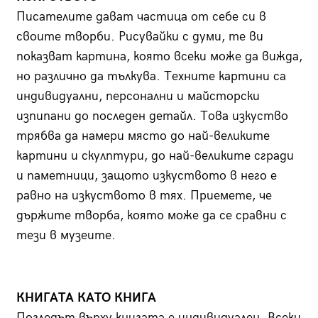
Писателите дават частица от себе си в
своите творби. Рисувайки с думи, те ви
показват картина, която всеки може да вижда,
но различно да тълкува. Техните картини са
индивидуални, персонални и майсторски
изпипани до последен детайл. Това изкуство
трябва да намери място до най-великите
картини и скулптури, до най-великите сгради
и паметници, защото изкуството в него е
равно на изкуството в тях. Приемете, че
държите творба, която може да се сравни с
тези в музеите.
КНИГАТА КАТО КНИГА
Погледът върху книгата е индивидуален. Всеки