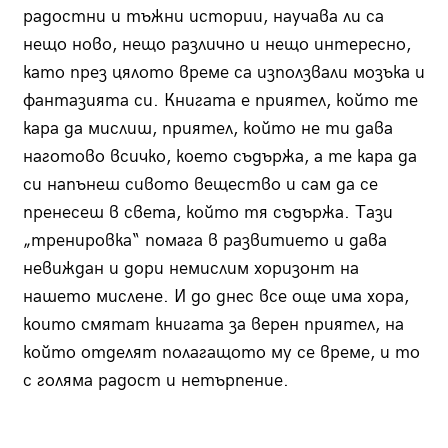
радостни и тъжни истории, научава ли са
нещо ново, нещо различно и нещо интересно,
като през цялото време са използвали мозъка и
фантазията си. Книгата е приятел, който те
кара да мислиш, приятел, който не ти дава
наготово всичко, което съдържа, а те кара да
си напънеш сивото вещество и сам да се
пренесеш в света, който тя съдържа. Тази
„тренировка“ помага в развитието и дава
невиждан и дори немислим хоризонт на
нашето мислене. И до днес все още има хора,
които смятат книгата за верен приятел, на
който отделят полагащото му се време, и то
с голяма радост и нетърпение.