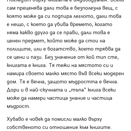
сам преценява дали това е безполезна вещ, с
която може да си подпира леглото, дали това
е нещо, с което да убива времето, когато
няма какво друго да се прави, дали това е
ценен предмет, който може да стои на
полиците, или е богатство, което трябва да
се цени и пази. Без значение от кой тип сте,
книгата е книга. Тя тежи на мястото си и
намира своето малко място във всеки модерен
дом. Тя е вечна, защото мъдростта е вечна.
Дори и в най-скучната и „тъпа“ книга всеки
може да намери частица знание и частица
мъдрост.
Хубаво е човек да помисли малко върху
собственото си отношение към книгите.