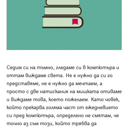
Седим си на тъмно, гледаме си в компютъра и
оттам виждаме света. Не е нужно да си го
представяме, не е нужно да мечтаем, а
просто с две натискания на мишката отиваме
и виждаме това, което пожелаем. Като човек,
който прекарва голяма част от ежедневието
си пред компютъра, определено не смятам, че
точно аз съм този, който трябва да