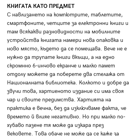
КНИГАТА КАТО ПРЕДМЕТ
С навлизането на компютрите, таблетите,
смартфоните, четците за електронни книги и
там всякакви разновидности на мобилните
устройства книгата намери нова опаковка и
ново място, където да се помещава. Вече не е
нужно да трупате книги вкъщи, а на едно
скромнно 6-инчово екранче и малко памет
отдолу можете да поберете два стелажа от
Националната библиотека. Колкото и добре да
звучи това, хартиеното издание си има своя
чар и своите предимства. Хартията на
практика е вечна, без да изключваме факта, че
времето й влияе негативно. Но при малко по-
хубаво пазене тя може да изкара през
вековете. Това обаче не може да се каже за