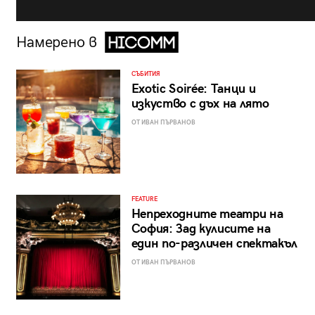
Намерено в
СЪБИТИЯ
Exotic Soirée: Танци и
изкуство с дъх на лято
ОТ ИВАН ПЪРВАНОВ
FEATURE
Непреходните театри на
София: Зад кулисите на
един по-различен спектакъл
ОТ ИВАН ПЪРВАНОВ