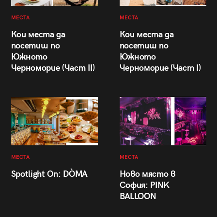
МЕСТА
МЕСТА
Кои места да
Кои места да
посетиш по
посетиш по
Южното
Южното
Черноморие (Част II)
Черноморие (Част I)
МЕСТА
МЕСТА
Spotlight On: DÒMA
Ново място в
София: PINK
BALLOON