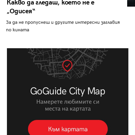
Какво да гледаш, което не е
„Одисея“
За да не пропуснеш и другите интересни заглавия
по кината