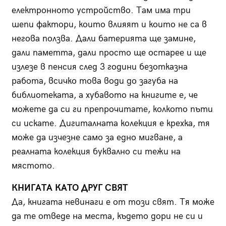
електронното устройство. Там има три
шепи фактори, които влияят и които не са в
негова ползва. Дали батерията ще замине,
дали паметта, дали просто ще остарее и ще
излезе в пенсия след 3 години безотказна
работа, всичко това води до загуба на
библиотеката, а хубавото на книгите е, че
можете да си ги препрочитате, колкото пъти
си искате. Дигиталната колекция е крехка, тя
може да изчезне само за едно мигване, а
реалната колекция буквално си тежи на
мястото.
КНИГАТА КАТО ДРУГ СВЯТ
Да, книгата невинаги е от този свят. Тя може
да те отведе на места, където дори не си и