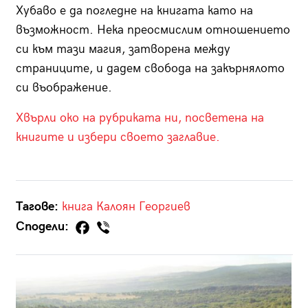
Хубаво е да погледне на книгата като на
възможност. Нека преосмислим отношението
си към тази магия, затворена между
страниците, и дадем свобода на закърнялото
си въображение.
Хвърли око на рубриката ни, посветена на
книгите и избери своето заглавие.
Тагове:
книга
Калоян Георгиев
Сподели: