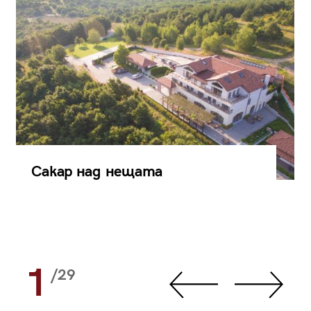
Сакар над нещата
1
/29