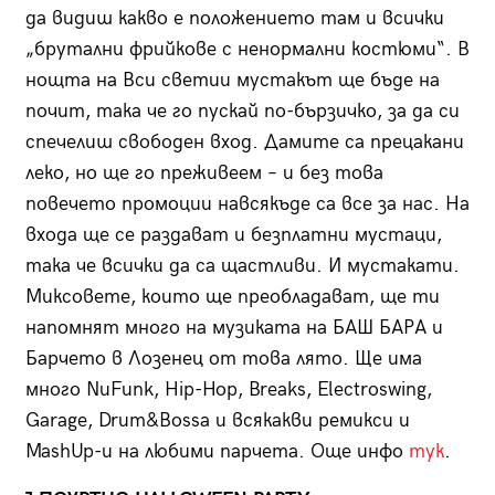
да видиш какво е положението там и всички
„брутални фрийкове с ненормални костюми“. В
нощта на Вси светии мустакът ще бъде на
почит, така че го пускай по-бързичко, за да си
спечелиш свободен вход. Дамите са прецакани
леко, но ще го преживеем – и без това
повечето промоции навсякъде са все за нас. На
входа ще се раздават и безплатни мустаци,
така че всички да са щастливи. И мустакати.
Миксовете, които ще преобладават, ще ти
напомнят много на музиката на БАШ БАРА и
Барчето в Лозенец от това лято. Ще има
много NuFunk, Hip-Hop, Breaks, Electroswing,
Garage, Drum&Bossa и всякакви ремикси и
MashUp-и на любими парчета. Още инфо
тук
.