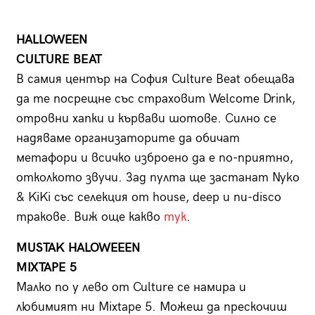
HALLOWEEN
CULTURE BEAT
В самия център на София Culture Beat обещава
да те посрещне със страховит Welcome Drink,
отровни хапки и кървави шотове. Силно се
надяваме организаторите да обичат
метафори и всичко изброено да е по-приятно,
отколкото звучи. Зад пулта ще застанат Nyko
& KiKi със селекция от house, deep и nu-disco
тракове. Виж още какво
тук
.
MUSTAK HALOWEEEN
MIXTAPE 5
Малко по у лево от Culture се намира и
любимият ни Mixtape 5. Можеш да прескочиш