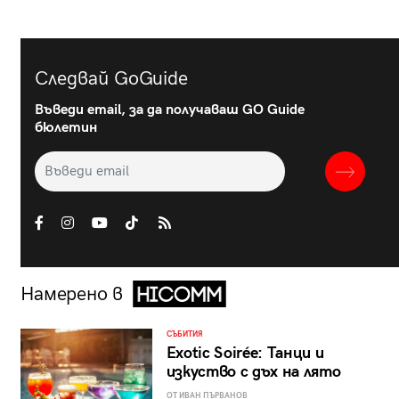
Следвай GoGuide
Въведи email, за да получаваш GO Guide
бюлетин
Намерено в
СЪБИТИЯ
Exotic Soirée: Танци и
изкуство с дъх на лято
ОТ ИВАН ПЪРВАНОВ