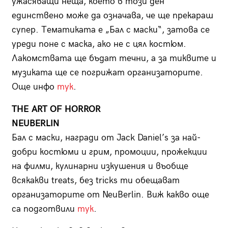
ужасяващи неща, което в този ден
единствено може да означава, че ще прекараш
супер. Тематиката е „Бал с маски“, затова се
уреди поне с маска, ако не с цял костюм.
Лакомствата ще бъдат течни, а за тиквите и
музиката ще се погрижат организаторите.
Още инфо
тук
.
THE ART OF HORROR
NEUBERLIN
Бал с маски, награди от Jack Daniel’s за най-
добри костюми и грим, промоции, прожекции
на филми, кулинарни изкушения и въобще
всякакви treats, без tricks ти обещават
организаторите от NeuBerlin. Виж какво още
са подготвили
тук
.