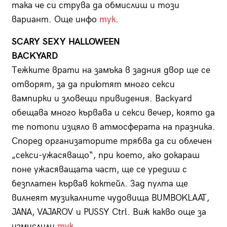
така че си струва да обмислиш и този
вариант. Още инфо
тук
.
SCARY SEXY HALLOWEEN
BACKYARD
Тежките врати на замъка в задния двор ще се
отворят, за да приютят много секси
вампирки и зловещи привидения. Backyard
обещава много кървава и секси вечер, която да
те потопи изцяло в атмосферата на празника.
Според организаторите трябва да си облечен
„секси-ужасяващо“, при което, ако докараш
поне ужасяващата част, ще се уредиш с
безплатен кървав коктейл. Зад пулта ще
вилнеят музикалните чудовища BUMBOKLAAT,
JANA, VAJAROV и PUSSY Ctrl. Виж какво още за
измислили
тук
.