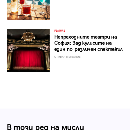
FEATURE
Непреходните театри на
София: Зад кулисите на
един по-различен спектакъл
ОТ ИВАН ПЪРВАНОВ
В този ред на мисли