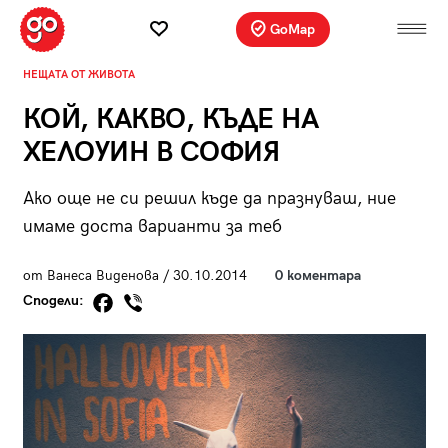
GoMap
НЕЩАТА ОТ ЖИВОТА
КОЙ, КАКВО, КЪДЕ НА
ХЕЛОУИН В СОФИЯ
Ако още не си решил къде да празнуваш, ние
имаме доста варианти за теб
от Ванеса Виденова / 30.10.2014
0 коментара
Сподели: