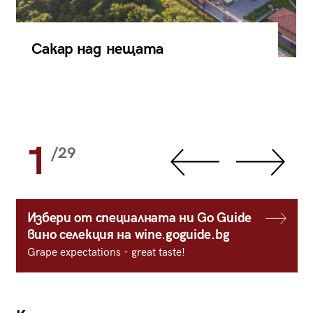
Сакар над нещата
1
/29
Избери от специалната ни Go Guide
вино селекция на wine.goguide.bg
Grape expectations - great taste!