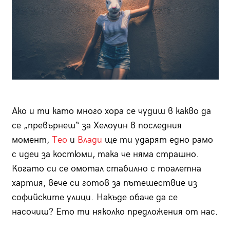
Aко и ти като много хора се чудиш в какво да
се „превърнеш“ за Хелоуин в последния
момент,
Тео
и
Влади
ще ти ударят едно рамо
с идеи за костюми, така че няма страшно.
Когато си се омотал стабилно с тоалетна
хартия, вече си готов за пътешествие из
софийските улици. Накъде обаче да се
насочиш? Ето ти няколко предложения от нас.