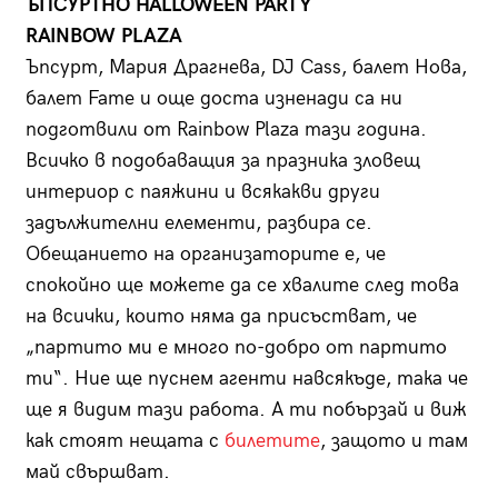
ЪПСУРТНО HALLOWEEN PARTY
RAINBOW PLAZA
Ъпсурт, Мария Драгнева, DJ Cass, балет Нова,
балет Fame и още доста изненади са ни
подготвили от Rainbow Plaza тази година.
Всичко в подобаващия за празника зловещ
интериор с паяжини и всякакви други
задължителни елементи, разбира се.
Обещанието на организаторите е, че
спокойно ще можете да се хвалите след това
на всички, които няма да присъстват, че
„партито ми е много по-добро от партито
ти“. Ние ще пуснем агенти навсякъде, така че
ще я видим тази работа. А ти побързай и виж
как стоят нещата с
билетите
, защото и там
май свършват.