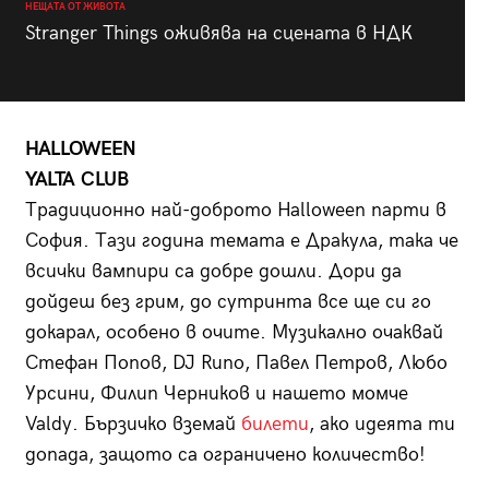
НЕЩАТА ОТ ЖИВОТА
Stranger Things оживява на сцената в НДК
HALLOWEEN
YALTA CLUB
Традиционно най-доброто Halloween парти в
София. Тази година темата е Дракула, така че
всички вампири са добре дошли. Дори да
дойдеш без грим, до сутринта все ще си го
докарал, особено в очите. Музикално очаквай
Стефан Попов, DJ Runo, Павел Петров, Любо
Урсини, Филип Черников и нашeто момче
Valdy. Бързичко взeмай
билети
, ако идеята ти
допада, защото са ограничено количество!