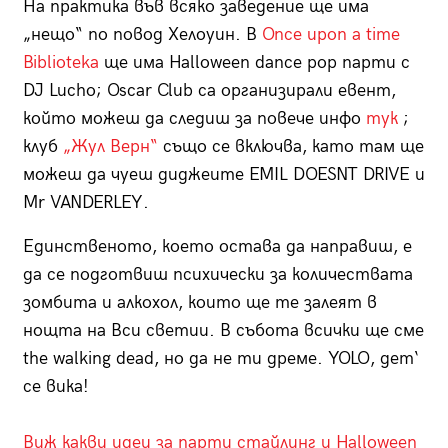
На практика във всяко заведение ще има
„нещо“ по повод Хелоуин. В
Once upon a time
Biblioteka
ще има Halloween dance pop парти с
DJ Lucho; Oscar Club са организирали евент,
който можеш да следиш за повече инфо
тук
;
клуб
„Жул Верн“
също се включва, като там ще
можеш да чуеш диджеите EMIL DOESNT DRIVE и
Mr VANDERLEY.
Единственото, което остава да направиш, е
да се подготвиш психически за количествата
зомбита и алкохол, които ще те залеят в
нощта на Вси светии. В събота всички ще сме
the walking dead, но да не ти дреме. YOLO, дет‘
се вика!
Виж какви идеи за парти стайлинг и Halloween