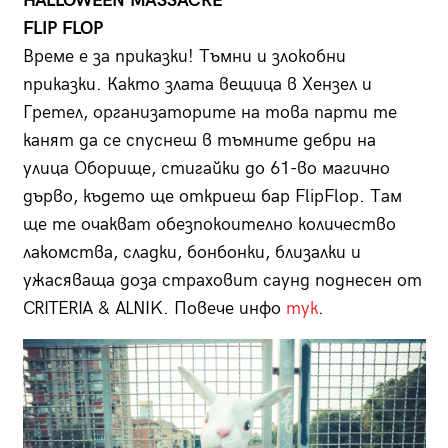
HALLOWEEN MASSACRE
FLIP FLOP
Време е за приказки! Тъмни и злокобни
приказки. Както злата вещица в Хензел и
Гретел, организаторите на това парти те
канят да се спуснеш в тъмните дебри на
улица Оборище, стигайки до 61-во магично
дърво, където ще откриеш бар FlipFlop. Там
ще те очакват обезпокоително количество
лакомства, сладки, бонбонки, близалки и
ужасяваща доза страховит саунд поднесен от
CRITERIA & ALNIK. Повече инфо
тук
.