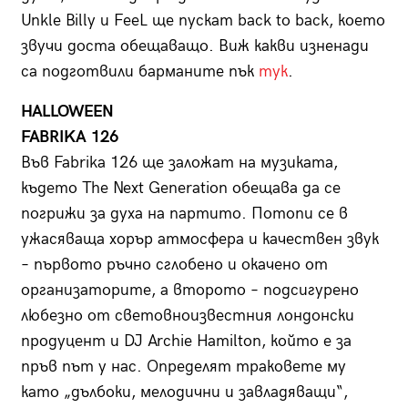
Unkle Billy и FeeL ще пускат back to back, което
звучи доста обещаващо. Виж какви изненади
са подготвили барманите пък
тук
.
HALLOWEEN
FABRIKA 126
Във Fabrika 126 ще заложат на музиката,
където The Next Generation обещава да се
погрижи за духа на партито. Потопи се в
ужасяваща хорър атмосфера и качествен звук
– първото ръчно сглобено и окачено от
организаторите, а второто – подсигурено
любезно от световноизвестния лондонски
продуцент и DJ Archie Hamilton, който е за
пръв път у нас. Определят траковете му
като „дълбоки, мелодични и завладяващи“,