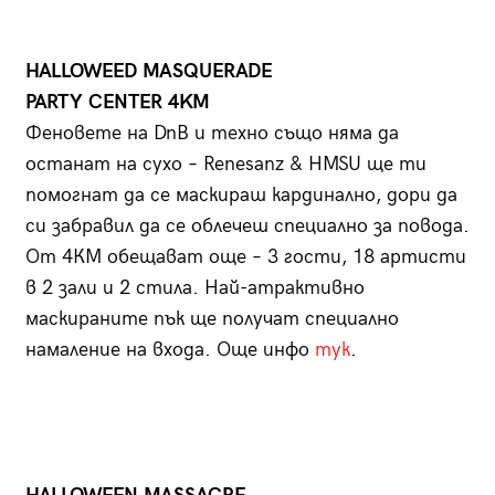
HALLOWEED MASQUERADE
PARTY CENTER 4KM
Феновете на DnB и техно също няма да
останат на сухо – Renesanz & HMSU ще ти
помогнат да се маскираш кардинално, дори да
си забравил да се облечеш специално за повода.
От 4КМ обещават още – 3 гости, 18 артисти
в 2 зали и 2 стила. Най-атрактивно
маскираните пък ще получат специално
намаление на входа. Още инфо
тук
.