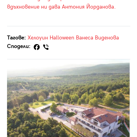
вдъхновение ни дава Антония Йорданова.
Тагове:
Хелоуин
Halloween
Ванеса Виденова
Сподели: