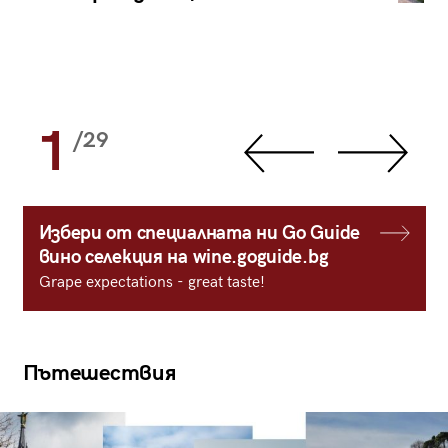
1
/29
Избери от специалната ни Go Guide
вино селекция на wine.goguide.bg
Grape expectations - great taste!
Пътешествия