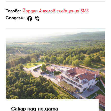
Тагове:
Йордан Ангелов
съобщения
SMS
Сподели:
Сакар над нещата