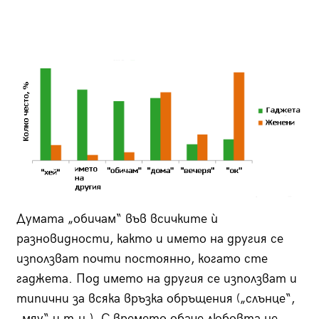
Думата „обичам“ във всичките ѝ
разновидности, както и името на другия се
използват почти постоянно, когато сте
гаджета. Под името на другия се използват и
типични за всяка връзка обръщения („слънце“,
„мяу“ и т.н.). С времето обаче любовта не