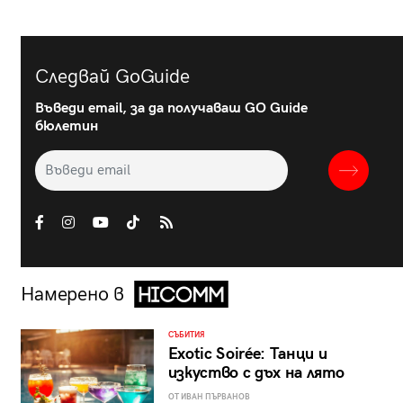
Следвай GoGuide
Въведи email, за да получаваш GO Guide
бюлетин
Намерено в
СЪБИТИЯ
Exotic Soirée: Танци и
изкуство с дъх на лято
ОТ ИВАН ПЪРВАНОВ