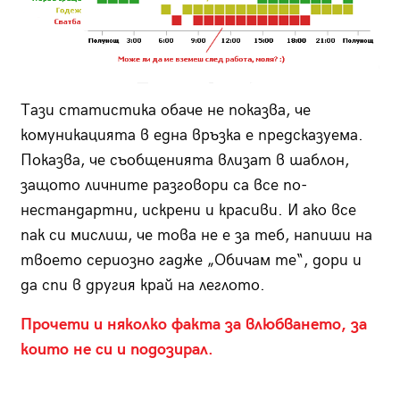
Тази статистика обаче не показва, че
комуникацията в една връзка е предсказуема.
Показва, че съобщенията влизат в шаблон,
защото личните разговори са все по-
нестандартни, искрени и красиви. И ако все
пак си мислиш, че това не е за теб, напиши на
твоето сериозно гадже „Обичам те“, дори и
да спи в другия край на леглото.
Прочети и няколко факта за влюбването, за
които не си и подозирал.