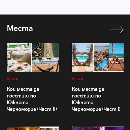
Места
МЕСТА
МЕСТА
Кои места да
Кои места да
посетиш по
посетиш по
Южното
Южното
Черноморие (Част II)
Черноморие (Част I)