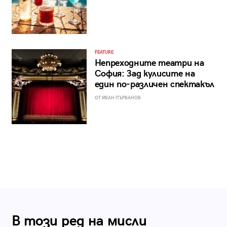
FEATURE
Непреходните театри на
София: Зад кулисите на
един по-различен спектакъл
ОТ ИВАН ПЪРВАНОВ
В този ред на мисли