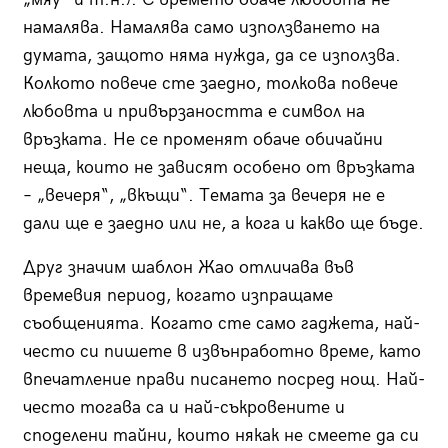
намалява. Намалява само използването на
думата, защото няма нужда, да се използва.
Колкото повече сте заедно, толкова повече
любовта и привързаността е символ на
връзката. Не се променят обаче обичайни
неща, които не зависят особено от връзката
– „вечеря“, „вкъщи“. Темата за вечеря не е
дали ще е заедно или не, а кога и какво ще бъде.
Друг значим шаблон Жао отличава във
времевия период, когато изпращаме
съобщенията. Когато сте само гаджета, най-
често си пишете в извънработно време, като
впечатление прави писането посред нощ. Най-
често тогава са и най-съкровените и
споделени тайни, които някак не смеете да си