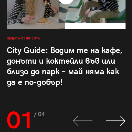
НЕЩАТА ОТ ЖИВОТА
City Guide: Водим те на кафе,
донъти и коктейли във или
близо до парк – май няма как
да е по-добър!
01
/ 04