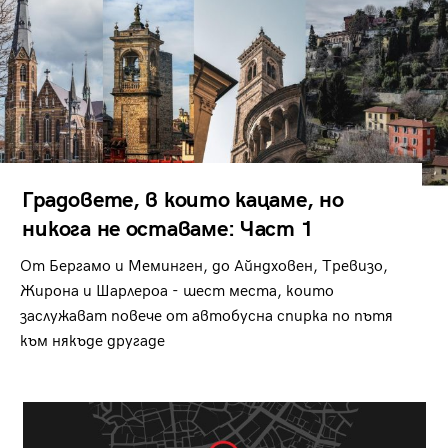
Градовете, в които кацаме, но
никога не оставаме: Част 1
От Бергамо и Меминген, до Айндховен, Тревизо,
Жирона и Шарлероа - шест места, които
заслужават повече от автобусна спирка по пътя
към някъде другаде