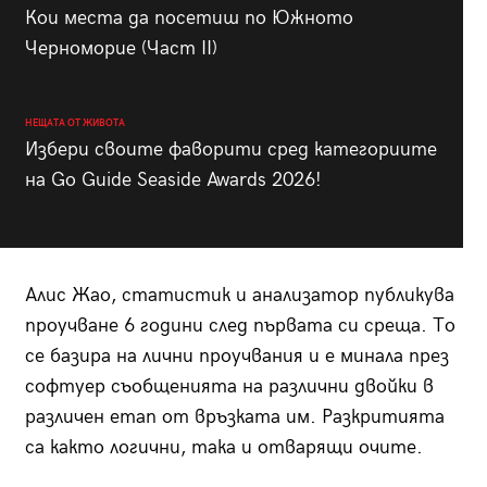
Кои места да посетиш по Южното
Черноморие (Част II)
НЕЩАТА ОТ ЖИВОТА
Избери своите фаворити сред категориите
на Go Guide Seaside Awards 2026!
Алис Жао, статистик и анализатор публикува
проучване 6 години след първата си среща. То
се базира на лични проучвания и е минала през
софтуер съобщенията на различни двойки в
различен етап от връзката им. Разкритията
са както логични, така и отварящи очите.