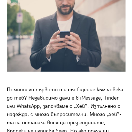
Помниш ли първото ти съобщение към човека
до теб? Независимо дали е в iMessage, Tinder
или WhatsApp, започваме с „Хей“. Изпълнено с
надежда, с много въпросителни. Много „хей“-
та са останали висящи през годините,
въпреки че изписва Seen. Но ако получиш