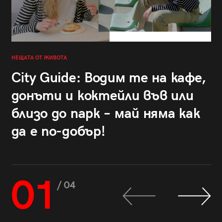
НЕЩАТА ОТ ЖИВОТА
City Guide: Водим те на кафе,
донъти и коктейли във или
близо до парк – май няма как
да е по-добър!
01
/ 04