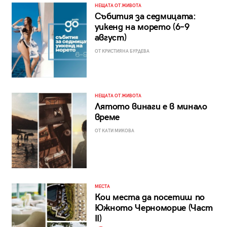
НЕЩАТА ОТ ЖИВОТА
Събития за седмицата:
уикенд на морето (6–9
август)
ОТ КРИСТИЯНА БУРДЕВА
НЕЩАТА ОТ ЖИВОТА
Лятото винаги е в минало
време
ОТ КАТИ МИКОВА
МЕСТА
Кои места да посетиш по
Южното Черноморие (Част
II)