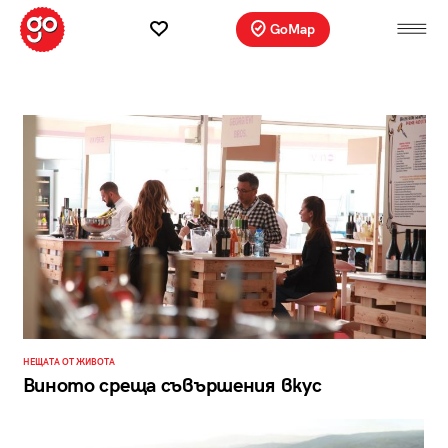
GoMap
НЕЩАТА ОТ ЖИВОТА
Виното среща съвършения вкус