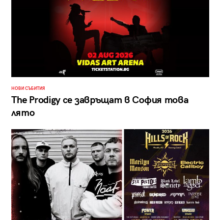
НОВИ СЪБИТИЯ
The Prodigy се завръщат в София това
лято