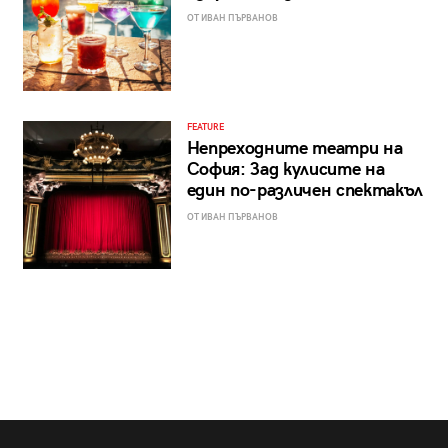
ОТ ИВАН ПЪРВАНОВ
FEATURE
Непреходните театри на
София: Зад кулисите на
един по-различен спектакъл
ОТ ИВАН ПЪРВАНОВ