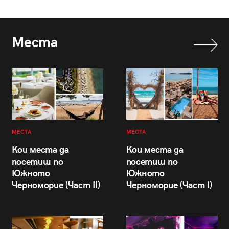
Места
МЕСТА
МЕСТА
Кои места да
Кои места да
посетиш по
посетиш по
Южното
Южното
Черноморие (Част II)
Черноморие (Част I)