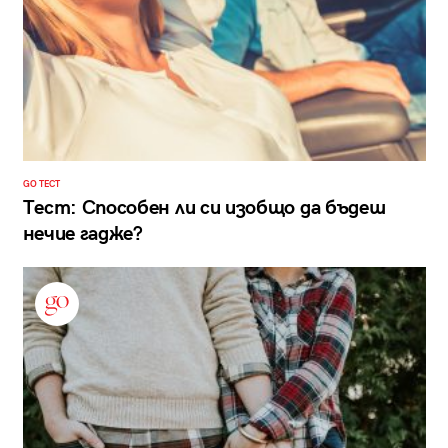
GO ТЕСТ
Тест: Способен ли си изобщо да бъдеш
нечие гадже?