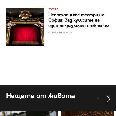
FEATURE
Непреходните театри на
София: Зад кулисите на
един по-различен спектакъл
ОТ ИВАН ПЪРВАНОВ
Нещата от живота