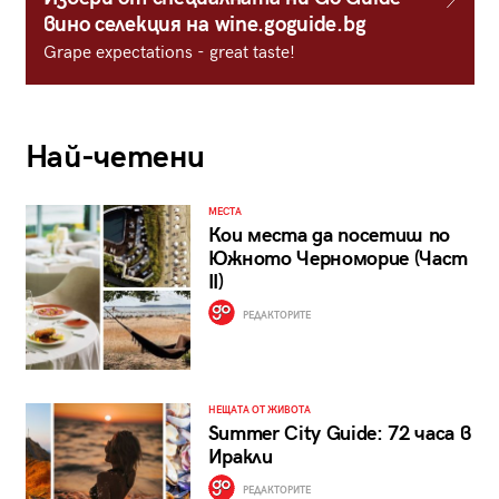
вино селекция на wine.goguide.bg
Grape expectations - great taste!
Най-четени
МЕСТА
Кои места да посетиш по
Южното Черноморие (Част
II)
РЕДАКТОРИТЕ
НЕЩАТА ОТ ЖИВОТА
Summer City Guide: 72 часа в
Иракли
РЕДАКТОРИТЕ