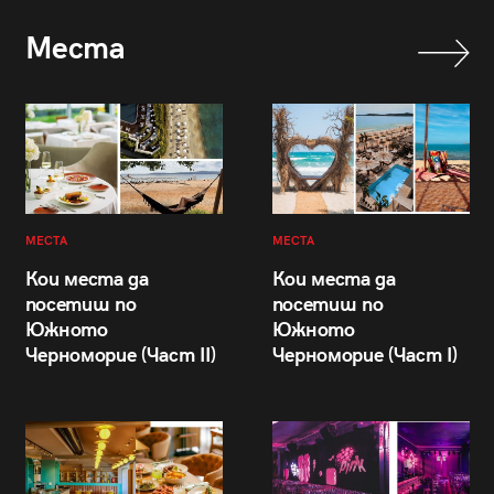
Места
МЕСТА
МЕСТА
Кои места да
Кои места да
посетиш по
посетиш по
Южното
Южното
Черноморие (Част II)
Черноморие (Част I)