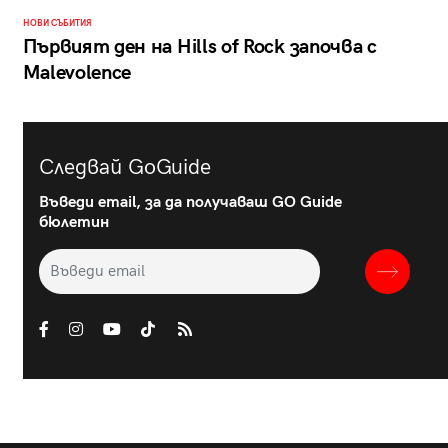
НОВИ СЪБИТИЯ
Първият ден на Hills of Rock започва с
Malevolence
Следвай GoGuide
Въведи email, за да получаваш GO Guide
бюлетин