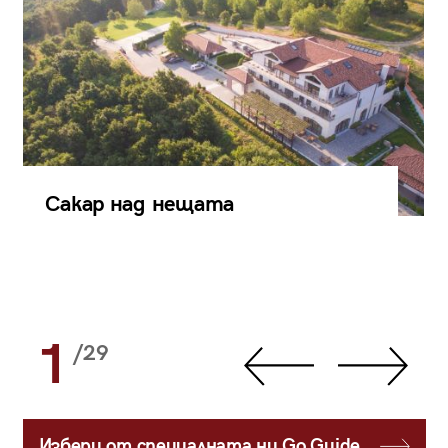
Сакар над нещата
1
/29
Избери от специалната ни Go Guide