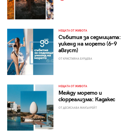
НЕЩАТА ОТ ЖИВОТА
Събития за седмицата:
уикенд на морето (6–9
август)
ОТ КРИСТИЯНА БУРДЕВА
НЕЩАТА ОТ ЖИВОТА
Между морето и
сюрреализма: Кадакес
ОТ ДЕСИСЛАВА МАКЪЛРЕЙТ