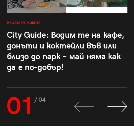
НЕЩАТА ОТ ЖИВОТА
City Guide: Водим те на кафе,
донъти и коктейли във или
близо до парк – май няма как
да е по-добър!
01
/ 04