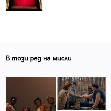
В този ред на мисли