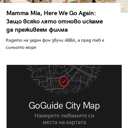
Mamma Mia, Here We Go Again:
Защо всяко лято отново искаме
да преживеем филма
Където на заден фон звучи ABBA, а пред теб е
синьото море