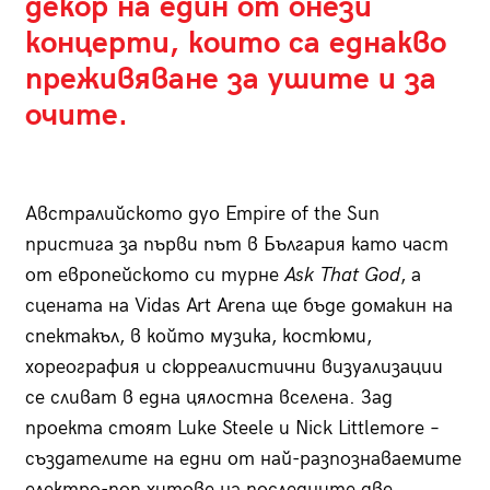
декор на един от онези
концерти, които са еднакво
преживяване за ушите и за
очите.
Австралийското дуо Empire of the Sun
пристига за първи път в България като част
от европейското си турне
Ask That God
, а
сцената на Vidas Art Arena ще бъде домакин на
спектакъл, в който музика, костюми,
хореография и сюрреалистични визуализации
се сливат в една цялостна вселена. Зад
проекта стоят Luke Steele и Nick Littlemore –
създателите на едни от най-разпознаваемите
електро-поп хитове на последните две