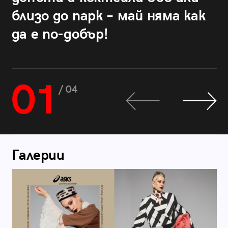
близо до парк – май няма как
да е по-добър!
01
/ 04
Галерии