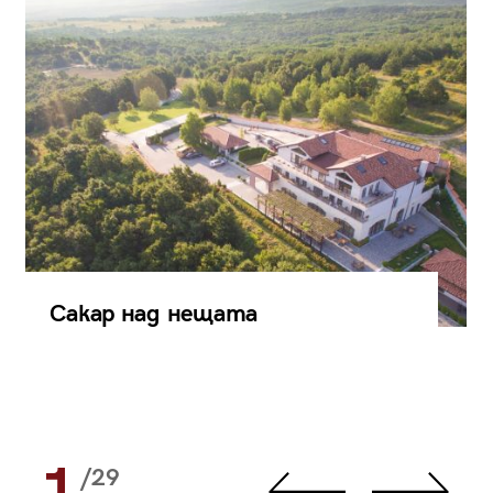
Сакар над нещата
1
/29