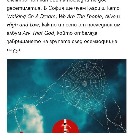
десетилетия. В София ще чуем класики като
Walking On A Dream
,
We Are The People
,
Alive
и
High and Low
, както и песни от последния им
албум
Ask That God
, който отбеляза
завръщането на групата след осемгодишна
пауза.