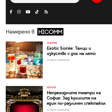
Намерено в
СЪБИТИЯ
Exotic Soirée: Танци и
изкуство с дъх на лято
ОТ ИВАН ПЪРВАНОВ
FEATURE
Непреходните театри на
София: Зад кулисите на
един по-различен спектакъл
ОТ ИВАН ПЪРВАНОВ