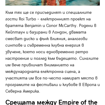
Към тях ще се присъединят и специалните
гости Roi Turbo – електронният проект на
братята Benjamin и Conor McCarthy. Родени в
Кейптаун и базирани в Лондон, двамата
смесват диско и фънк влияния, аналогови
синтове и съвременна клубна енергия в
звучене, което носи едновременно ретро
настроение и поглед към бъдещето. Синглите
им вече привличат вниманието на
международната електронна сцена, а
участията им все по-често намират място в
програмите на фестивали и клубове в Европа и
Северна Америка.
Срещата между Empire of the