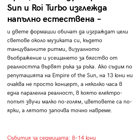
Sun и Roi Turbo изглежда
напълно естествена –
и двете формации обичат да изграждат цели
светове около музиката си, където
танцувалните ритми, визуалното
въображение и усещането за бягство от
реалността вървят ръка за ръка. Ако съдим по
репутацията на Empire of the Sun, на 13 юни ни
очаква не просто концерт, а няколко часа в
една паралелна реалност, в която електро-
попът звучи малко по-голям, цветовете са по-
ярки, а лятото започва точно навреме.
Събития за седмицата: 8–14 юни