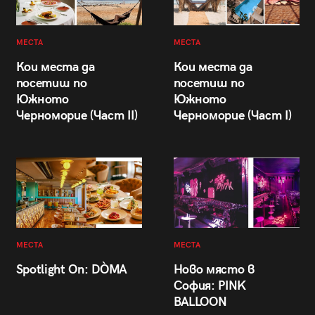
МЕСТА
МЕСТА
Кои места да
Кои места да
посетиш по
посетиш по
Южното
Южното
Черноморие (Част II)
Черноморие (Част I)
МЕСТА
МЕСТА
Spotlight On: DÒMA
Ново място в
София: PINK
BALLOON