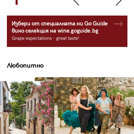
Избери от специалната ни Go Guide
вино селекция на wine.goguide.bg
Grape expectations - great taste!
Любопитно