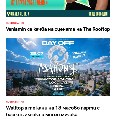
НОВИ СЪБИТИЯ
Veniamin се качва на сцената на The Rooftop
НОВИ СЪБИТИЯ
Walltopia те кани на 13-часово парти с
басейн, гледка и много музика