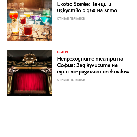
Exotic Soirée: Танци и
изкуство с дъх на лято
ОТ ИВАН ПЪРВАНОВ
FEATURE
Непреходните театри на
София: Зад кулисите на
един по-различен спектакъл
ОТ ИВАН ПЪРВАНОВ