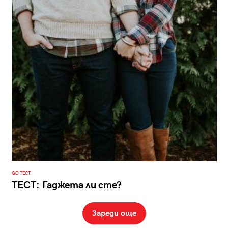
GO ТЕСТ
ТЕСТ: Гаджета ли сте?
Зареди още