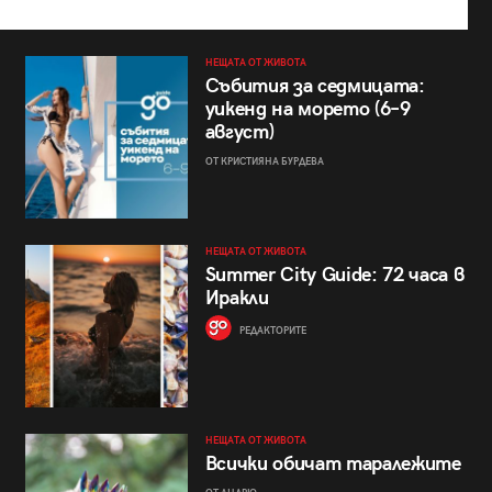
НЕЩАТА ОТ ЖИВОТА
Събития за седмицата:
уикенд на морето (6–9
август)
ОТ КРИСТИЯНА БУРДЕВА
НЕЩАТА ОТ ЖИВОТА
Summer City Guide: 72 часа в
Иракли
РЕДАКТОРИТЕ
НЕЩАТА ОТ ЖИВОТА
Всички обичат таралежите