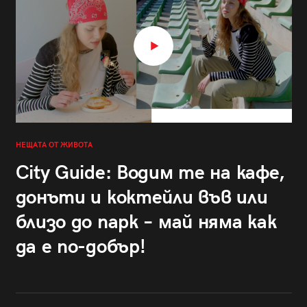
НЕЩАТА ОТ ЖИВОТА
City Guide: Водим те на кафе,
донъти и коктейли във или
близо до парк – май няма как
да е по-добър!