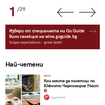
1
/29
Избери от специалната ни Go Guide
вино селекция на wine.goguide.bg
Grape expectations - great taste!
Най-четени
МЕСТА
Кои места да посетиш по
Южното Черноморие (Част
II)
РЕДАКТОРИТЕ