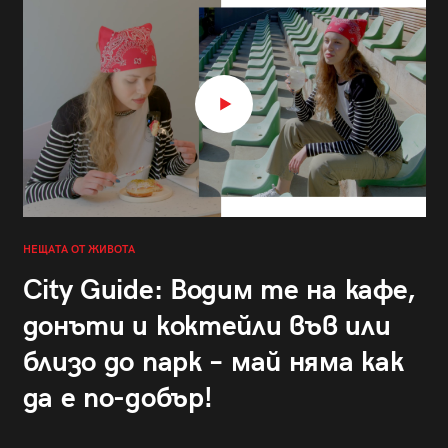
НЕЩАТА ОТ ЖИВОТА
City Guide: Водим те на кафе,
донъти и коктейли във или
близо до парк – май няма как
да е по-добър!