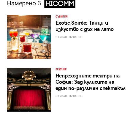
Намерено в
СЪБИТИЯ
Exotic Soirée: Танци и
изкуство с дъх на лято
ОТ ИВАН ПЪРВАНОВ
FEATURE
Непреходните театри на
София: Зад кулисите на
един по-различен спектакъл
ОТ ИВАН ПЪРВАНОВ