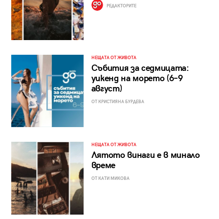
РЕДАКТОРИТЕ
НЕЩАТА ОТ ЖИВОТА
Събития за седмицата:
уикенд на морето (6–9
август)
ОТ КРИСТИЯНА БУРДЕВА
НЕЩАТА ОТ ЖИВОТА
Лятото винаги е в минало
време
ОТ КАТИ МИКОВА