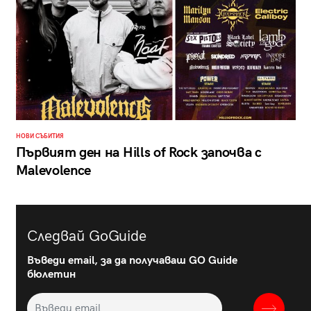
НОВИ СЪБИТИЯ
Първият ден на Hills of Rock започва с
Malevolence
Следвай GoGuide
Въведи email, за да получаваш GO Guide
бюлетин