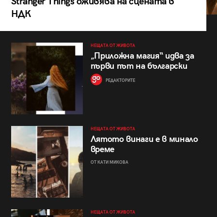
Stranger Things оживява на сцената в
НДК
НЕЩАТА ОТ ЖИВОТА
„Приложна магия“ идва за
първи път на български
РЕДАКТОРИТЕ
НЕЩАТА ОТ ЖИВОТА
Лятото винаги е в минало
време
ОТ КАТИ МИКОВА
НЕЩАТА ОТ ЖИВОТА