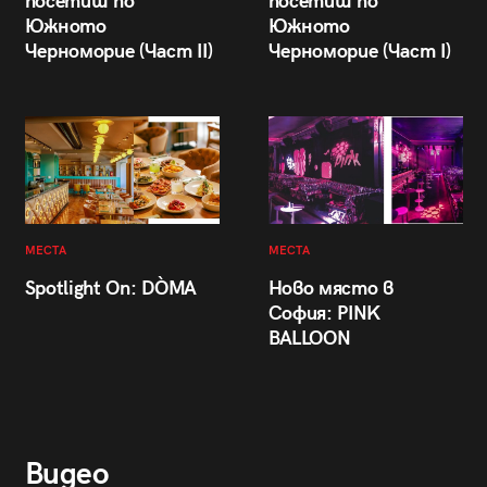
посетиш по
посетиш по
Южното
Южното
Черноморие (Част II)
Черноморие (Част I)
МЕСТА
МЕСТА
Spotlight On: DÒMA
Ново място в
София: PINK
BALLOON
Видео