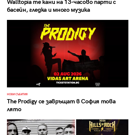
Walltopia те кани на 13-часово парти с
басейн, гледка и много музика
НОВИ СЪБИТИЯ
The Prodigy се завръщат в София това
лято