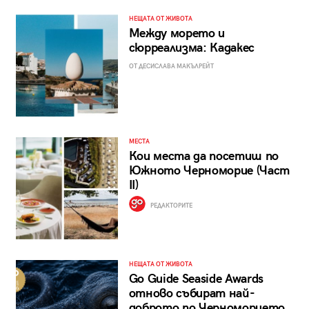
НЕЩАТА ОТ ЖИВОТА
Между морето и
сюрреализма: Кадакес
ОТ ДЕСИСЛАВА МАКЪЛРЕЙТ
МЕСТА
Кои места да посетиш по
Южното Черноморие (Част
II)
РЕДАКТОРИТЕ
НЕЩАТА ОТ ЖИВОТА
Go Guide Seaside Awards
отново събират най-
доброто по Черноморието