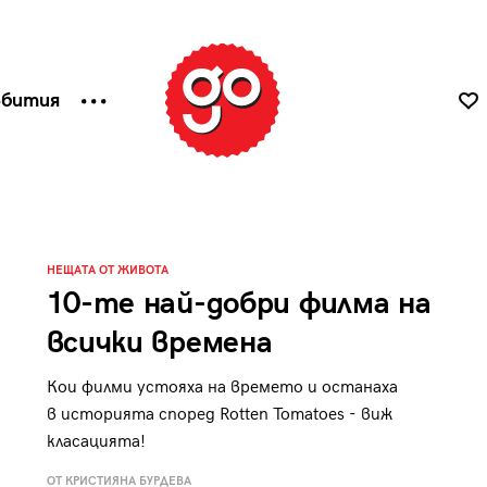
ъбития
НЕЩАТА ОТ ЖИВОТА
10-те най-добри филма на
всички времена
Кои филми устояха на времето и останаха
в историята според Rotten Tomatoes - виж
класацията!
ОТ КРИСТИЯНА БУРДЕВА