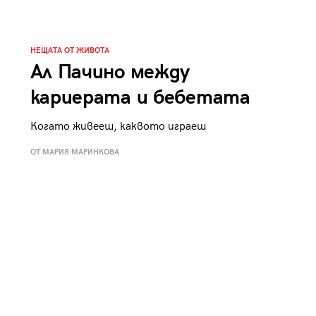
к
Tender is the Wine – Какво
чаша
се пие на Лазурния бряг
НЕЩАТА ОТ ЖИВОТА
Ал Пачино между
кариерата и бебетата
Когато живееш, каквото играеш
29
/29
ОТ МАРИЯ МАРИНКОВА