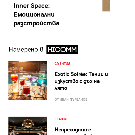
Inner Space:
Емоционални
разстройства
Намерено в
СЪБИТИЯ
Exotic Soirée: Танци и
изкуство с дъх на
лято
ОТ ИВАН ПЪРВАНОВ
FEATURE
Непреходните