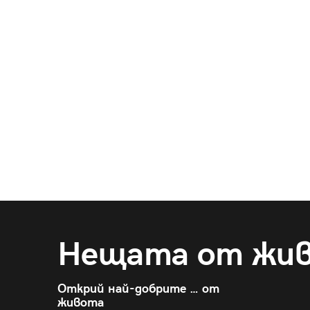
Нещата от жи
Открий най-добрите … от
живота