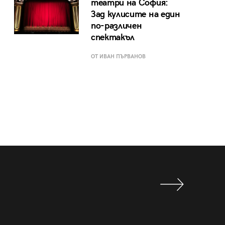
театри на София:
Зад кулисите на един
по-различен
спектакъл
ОТ ИВАН ПЪРВАНОВ