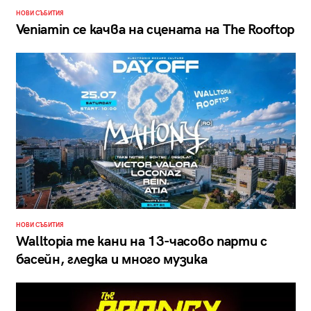
НОВИ СЪБИТИЯ
Veniamin се качва на сцената на The Rooftop
НОВИ СЪБИТИЯ
Walltopia те кани на 13-часово парти с
басейн, гледка и много музика