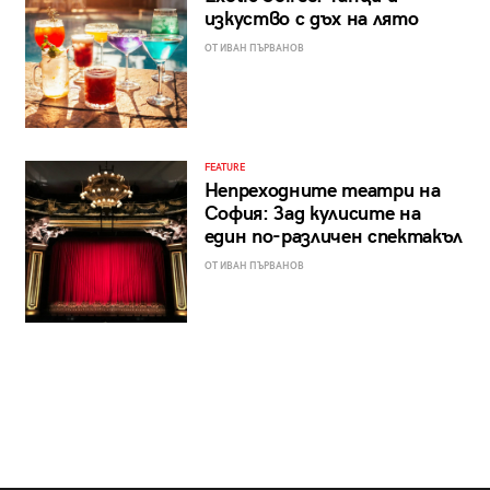
изкуство с дъх на лято
ОТ ИВАН ПЪРВАНОВ
FEATURE
Непреходните театри на
София: Зад кулисите на
един по-различен спектакъл
ОТ ИВАН ПЪРВАНОВ