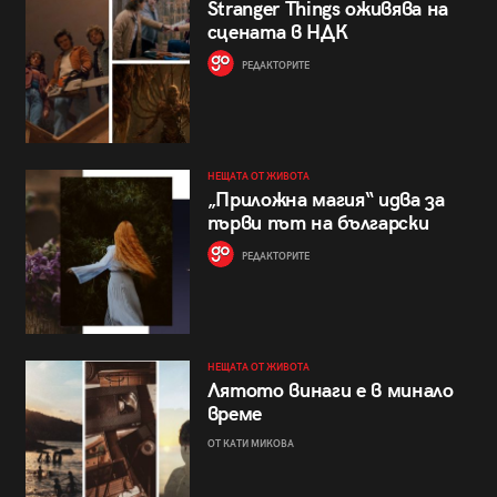
Stranger Things оживява на
сцената в НДК
РЕДАКТОРИТЕ
НЕЩАТА ОТ ЖИВОТА
„Приложна магия“ идва за
първи път на български
РЕДАКТОРИТЕ
НЕЩАТА ОТ ЖИВОТА
Лятото винаги е в минало
време
ОТ КАТИ МИКОВА