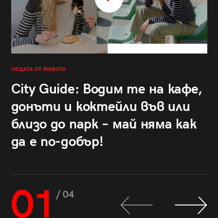
НЕЩАТА ОТ ЖИВОТА
City Guide: Водим те на кафе,
донъти и коктейли във или
близо до парк – май няма как
да е по-добър!
01
/ 04