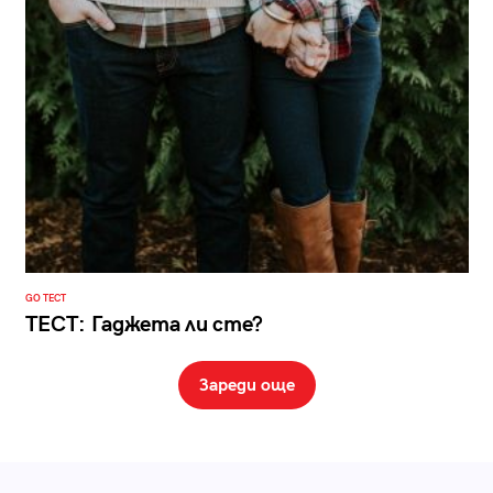
GO ТЕСТ
ТЕСТ: Гаджета ли сте?
Зареди още