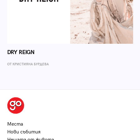
DRY REIGN
ОТ КРИСТИЯНА БУРДЕВА
Места
Нови събития
Нещата от живота