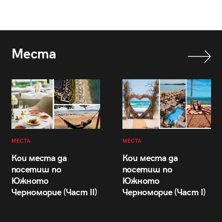
Места
МЕСТА
МЕСТА
Кои места да
Кои места да
посетиш по
посетиш по
Южното
Южното
Черноморие (Част II)
Черноморие (Част I)