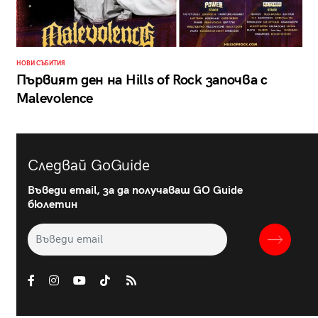
НОВИ СЪБИТИЯ
Първият ден на Hills of Rock започва с
Malevolence
Следвай GoGuide
Въведи email, за да получаваш GO Guide
бюлетин