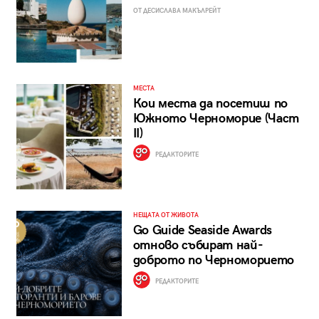
ОТ ДЕСИСЛАВА МАКЪЛРЕЙТ
МЕСТА
Кои места да посетиш по
Южното Черноморие (Част
II)
РЕДАКТОРИТЕ
НЕЩАТА ОТ ЖИВОТА
Go Guide Seaside Awards
отново събират най-
доброто по Черноморието
РЕДАКТОРИТЕ