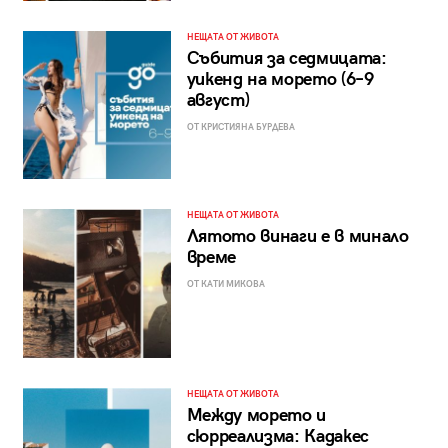
НЕЩАТА ОТ ЖИВОТА
Събития за седмицата:
уикенд на морето (6–9
август)
ОТ КРИСТИЯНА БУРДЕВА
НЕЩАТА ОТ ЖИВОТА
Лятото винаги е в минало
време
ОТ КАТИ МИКОВА
НЕЩАТА ОТ ЖИВОТА
Между морето и
сюрреализма: Кадакес