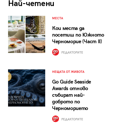
Най-четени
МЕСТА
Кои места да
посетиш по Южното
Черноморие (Част II)
РЕДАКТОРИТЕ
НЕЩАТА ОТ ЖИВОТА
Go Guide Seaside
Awards отново
събират най-
доброто по
Черноморието
РЕДАКТОРИТЕ