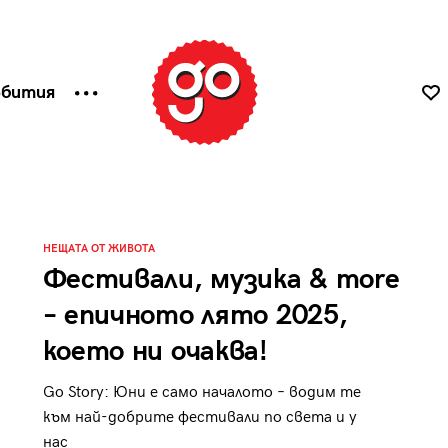
ъбития
НЕЩАТА ОТ ЖИВОТА
Фестивали, музика & more
– епичното лято 2025,
което ни очаква!
Go Story: Юни е само началото – водим те
към най-добрите фестивали по света и у
нас