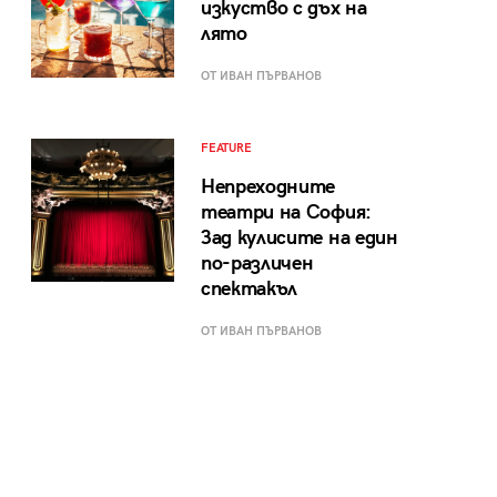
изкуство с дъх на
лято
ОТ ИВАН ПЪРВАНОВ
FEATURE
Непреходните
театри на София:
Зад кулисите на един
по-различен
спектакъл
ОТ ИВАН ПЪРВАНОВ