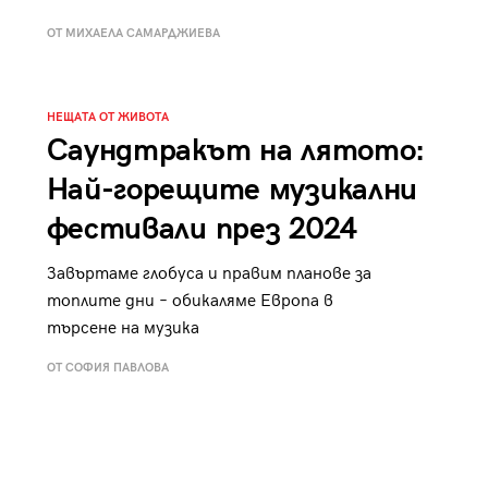
к
Tender is the Wine – Какво
ОТ МИХАЕЛА САМАРДЖИЕВА
чаша
се пие на Лазурния бряг
НЕЩАТА ОТ ЖИВОТА
Саундтракът на лятото:
Най-горещите музикални
29
/29
фестивали през 2024
Завъртаме глобуса и правим планове за
топлите дни – обикаляме Европа в
търсене на музика
ОТ СОФИЯ ПАВЛОВА