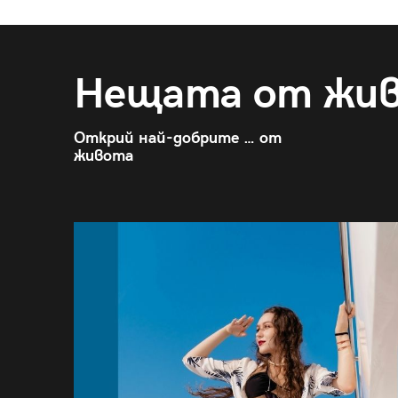
Нещата от жи
Открий най-добрите … от
живота