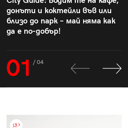
City Guide: Водим те на кафе,
донъти и коктейли във или
близо до парк – май няма как
да е по-добър!
01
/ 04