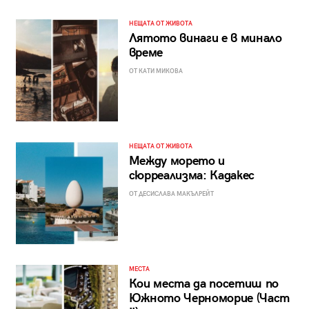
НЕЩАТА ОТ ЖИВОТА
Лятото винаги е в минало
време
ОТ КАТИ МИКОВА
НЕЩАТА ОТ ЖИВОТА
Между морето и
сюрреализма: Кадакес
ОТ ДЕСИСЛАВА МАКЪЛРЕЙТ
МЕСТА
Кои места да посетиш по
Южното Черноморие (Част