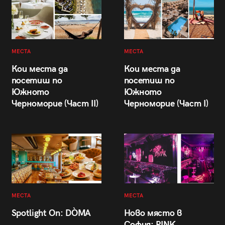
МЕСТА
МЕСТА
Кои места да
Кои места да
посетиш по
посетиш по
Южното
Южното
Черноморие (Част II)
Черноморие (Част I)
МЕСТА
МЕСТА
Spotlight On: DÒMA
Ново място в
София: PINK