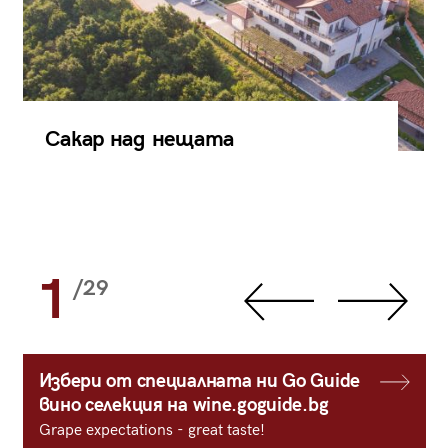
Сакар над нещата
1
/29
Избери от специалната ни Go Guide
вино селекция на wine.goguide.bg
Grape expectations - great taste!