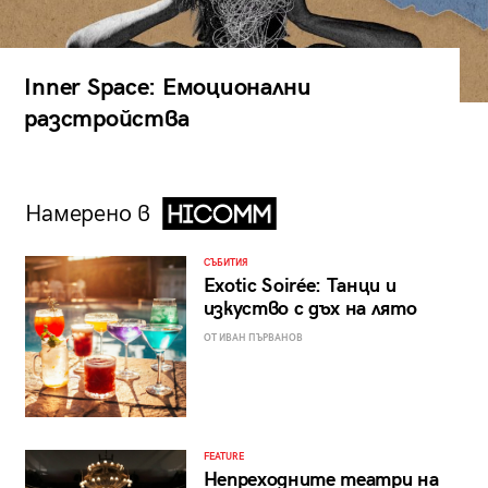
Inner Space: Емоционални
разстройства
Намерено в
СЪБИТИЯ
Exotic Soirée: Танци и
изкуство с дъх на лято
ОТ ИВАН ПЪРВАНОВ
FEATURE
Непреходните театри на