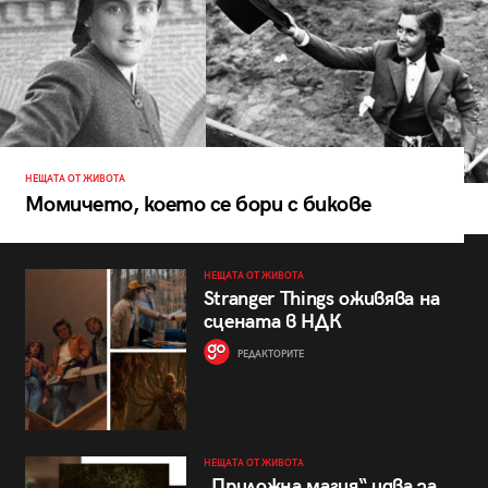
НЕЩАТА ОТ ЖИВОТА
Момичето, което се бори с бикове
НЕЩАТА ОТ ЖИВОТА
Stranger Things оживява на
сцената в НДК
РЕДАКТОРИТЕ
НЕЩАТА ОТ ЖИВОТА
„Приложна магия“ идва за