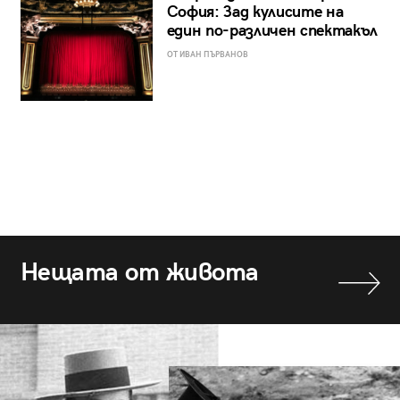
София: Зад кулисите на
един по-различен спектакъл
ОТ ИВАН ПЪРВАНОВ
Нещата от живота