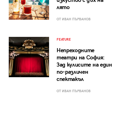
изкуство с дъх на
лято
ОТ ИВАН ПЪРВАНОВ
FEATURE
Непреходните
театри на София:
Зад кулисите на един
по-различен
спектакъл
ОТ ИВАН ПЪРВАНОВ