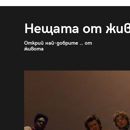
Нещата от жи
Открий най-добрите … от
живота