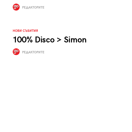
к
Tender is the Wine – Какво
РЕДАКТОРИТЕ
чаша
се пие на Лазурния бряг
НОВИ СЪБИТИЯ
100% Disco > Simon
РЕДАКТОРИТЕ
29
/29