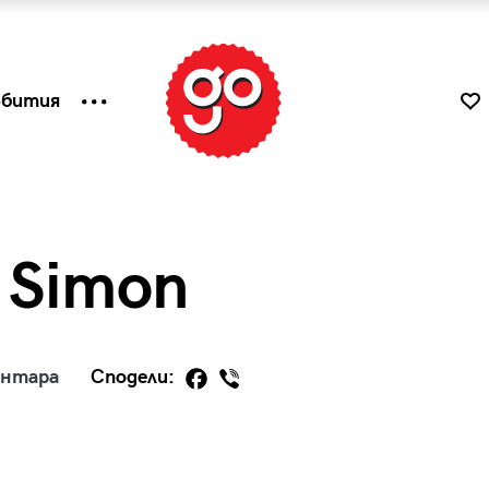
ъбития
 Simon
ентара
Сподели:
к
Tender is the Wine – Какво
чаша
се пие на Лазурния бряг