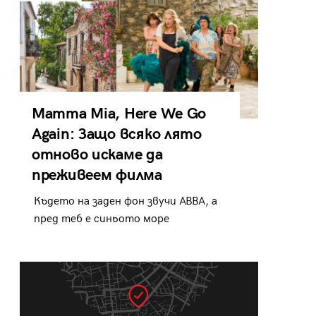
Mamma Mia, Here We Go
Again: Защо всяко лято
отново искаме да
преживеем филма
Където на заден фон звучи ABBA, а
пред теб е синьото море