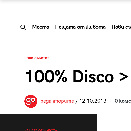
Места
Нещата от живота
Нови с
НОВИ СЪБИТИЯ
100% Disco >
редакторите
/ 12.10.2013
0 ком
 Shareable:
Summer Prelude: ка
лги вечери и
започва лятото в 
НЕЩАТА ОТ ЖИВОТА