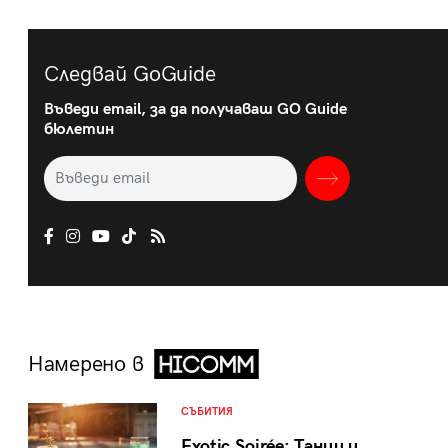
Следвай GoGuide
Въведи email, за да получаваш GO Guide
бюлетин
Намерено в
СЪБИТИЯ
Exotic Soirée: Танци и