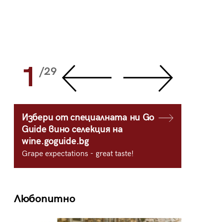
1
2
/29
/
Избери от специалната ни Go
Guide вино селекция на
wine.goguide.bg
Grape expectations - great taste!
Любопитно