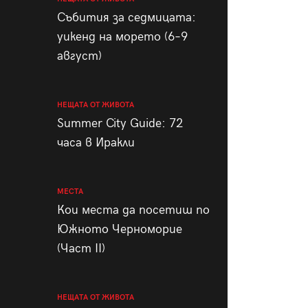
пания
Събития за седмицата:
уикенд на морето (6–9
август)
28
/29
НЕЩАТА ОТ ЖИВОТА
Summer City Guide: 72
часа в Иракли
МЕСТА
Кои места да посетиш по
Южното Черноморие
(Част II)
НЕЩАТА ОТ ЖИВОТА