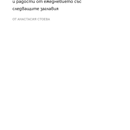
и радости от ежедневието със
к
Tender is the Wine – Какво
следващите заглавия
чаша
се пие на Лазурния бряг
ОТ АНАСТАСИЯ СТОЕВА
29
/29