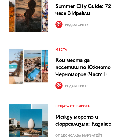
Summer City Guide: 72
часа в Иракли
РЕДАКТОРИТЕ
МЕСТА
Кои места да
посетиш по Южното
Черноморие (Част I)
РЕДАКТОРИТЕ
НЕЩАТА ОТ ЖИВОТА
Между морето и
сюрреализма: Кадакес
ОТ ДЕСИСЛАВА МАКЪЛРЕЙТ