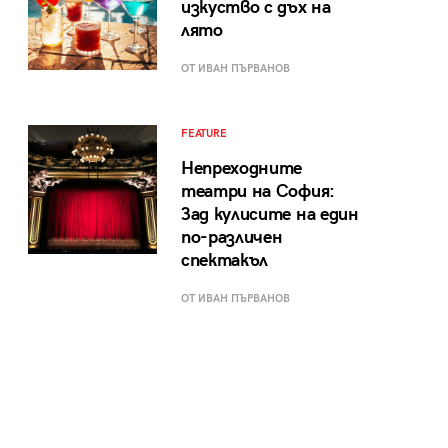
изкуство с дъх на
лято
ОТ ИВАН ПЪРВАНОВ
FEATURE
Непреходните
театри на София:
Зад кулисите на един
по-различен
спектакъл
ОТ ИВАН ПЪРВАНОВ