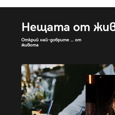
Нещата от жи
Открий най-добрите … от
живота