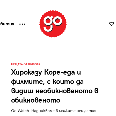
ъбития
НЕЩАТА ОТ ЖИВОТА
Хироказу Коре-еда и
филмите, с които да
видиш необикновеното в
обикновеното
Go Watch: Надникваме в малките нещастия