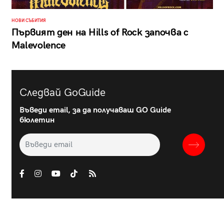
НОВИ СЪБИТИЯ
Първият ден на Hills of Rock започва с
Malevolence
Следвай GoGuide
Въведи email, за да получаваш GO Guide
бюлетин