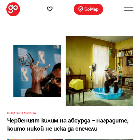
GoMap
НЕЩАТА ОТ ЖИВОТА
Червеният килим на абсурда – наградите,
които никой не иска да спечели