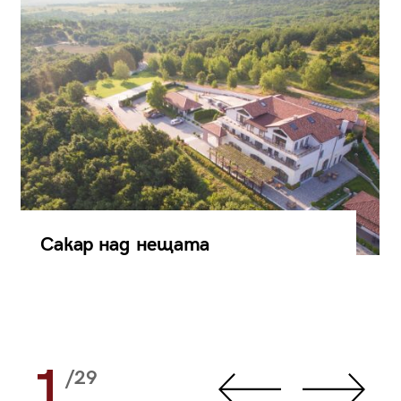
Сакар над нещата
1
/29