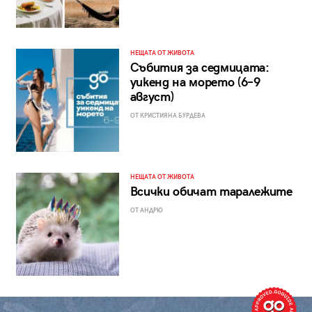
НЕЩАТА ОТ ЖИВОТА
Събития за седмицата:
уикенд на морето (6–9
август)
ОТ КРИСТИЯНА БУРДЕВА
НЕЩАТА ОТ ЖИВОТА
Всички обичат таралежите
ОТ АНДРЮ