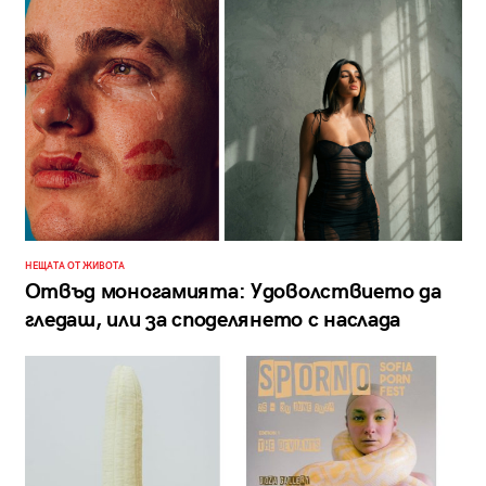
НЕЩАТА ОТ ЖИВОТА
Отвъд моногамията: Удоволствието да
гледаш, или за споделянето с наслада