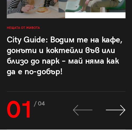
НЕЩАТА ОТ ЖИВОТА
City Guide: Водим те на кафе,
донъти и коктейли във или
близо до парк – май няма как
да е по-добър!
01
/ 04