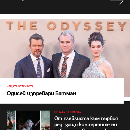
НЕЩАТА ОТ ЖИВОТА
Одисей изпревари Батман
НЕЩАТА ОТ ЖИВОТА
От плейлиста към първия
ред: защо концертите ни