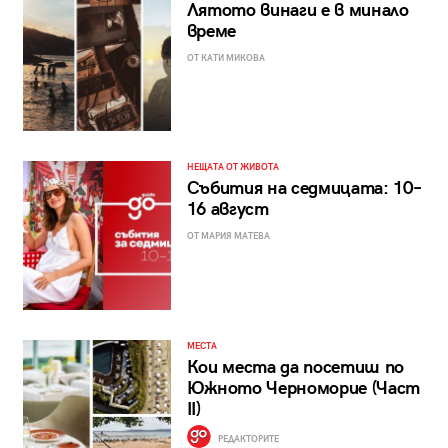
Лятото винаги е в минало
време
ОТ КАТИ МИКОВА
НЕЩАТА ОТ ЖИВОТА
Събития на седмицата: 10–
16 август
ОТ МАРИЯ МАТЕВА
МЕСТА
Кои места да посетиш по
Южното Черноморие (Част
II)
РЕДАКТОРИТЕ