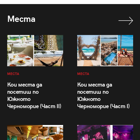
Места
МЕСТА
МЕСТА
Кои места да
Кои места да
посетиш по
посетиш по
Южното
Южното
Черноморие (Част II)
Черноморие (Част I)