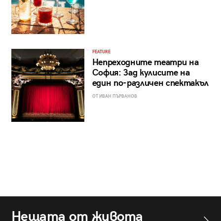
FEATURE
Непреходните театри на
София: Зад кулисите на
един по-различен спектакъл
ОТ ИВАН ПЪРВАНОВ
Нещата от живота