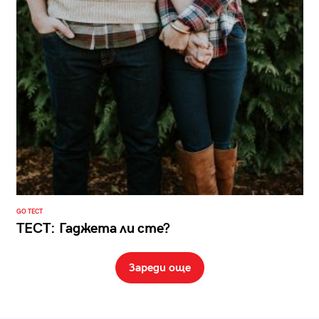
GO ТЕСТ
ТЕСТ: Гаджета ли сте?
Зареди още