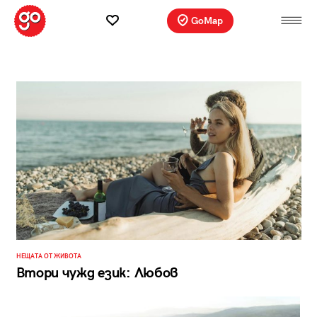
GoMap
НЕЩАТА ОТ ЖИВОТА
Втори чужд език: Любов