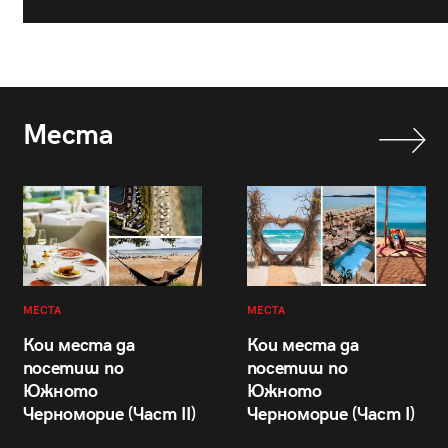
Места
МЕСТА
МЕСТА
Кои места да
Кои места да
посетиш по
посетиш по
Южното
Южното
Черноморие (Част II)
Черноморие (Част I)