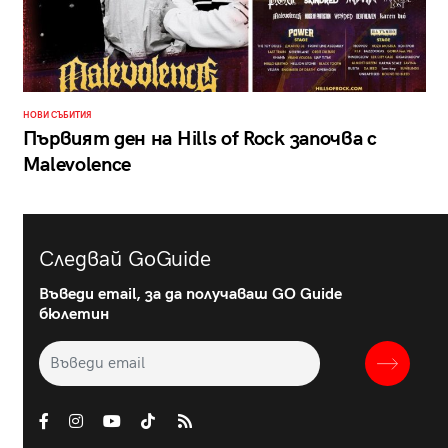
НОВИ СЪБИТИЯ
Първият ден на Hills of Rock започва с
Malevolence
Следвай GoGuide
Въведи email, за да получаваш GO Guide
бюлетин