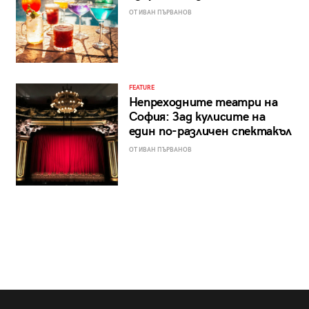
ОТ ИВАН ПЪРВАНОВ
FEATURE
Непреходните театри на
София: Зад кулисите на
един по-различен спектакъл
ОТ ИВАН ПЪРВАНОВ