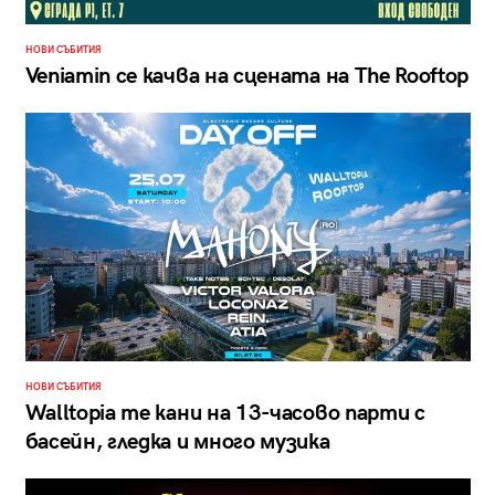
НОВИ СЪБИТИЯ
Veniamin се качва на сцената на The Rooftop
НОВИ СЪБИТИЯ
Walltopia те кани на 13-часово парти с
басейн, гледка и много музика