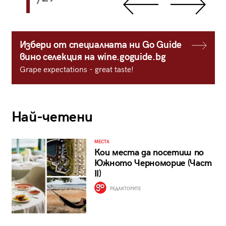
1
Избери от специалната ни Go Guide
вино селекция на wine.goguide.bg
Grape expectations - great taste!
Най-четени
МЕСТА
Кои места да посетиш по
Южното Черноморие (Част
II)
РЕДАКТОРИТЕ