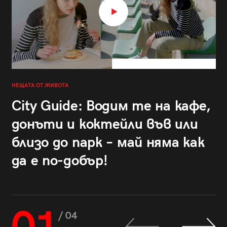
НЕЩАТА ОТ ЖИВОТА
City Guide: Водим те на кафе,
донъти и коктейли във или
близо до парк – май няма как
да е по-добър!
/ 04