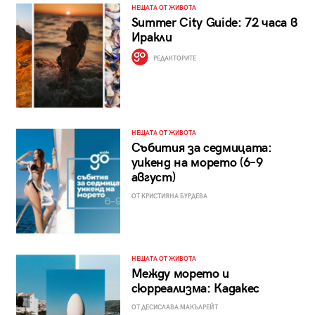
НЕЩАТА ОТ ЖИВОТА
Summer City Guide: 72 часа в
Иракли
РЕДАКТОРИТЕ
НЕЩАТА ОТ ЖИВОТА
Събития за седмицата:
уикенд на морето (6–9
август)
ОТ КРИСТИЯНА БУРДЕВА
НЕЩАТА ОТ ЖИВОТА
Между морето и
сюрреализма: Кадакес
ОТ ДЕСИСЛАВА МАКЪЛРЕЙТ