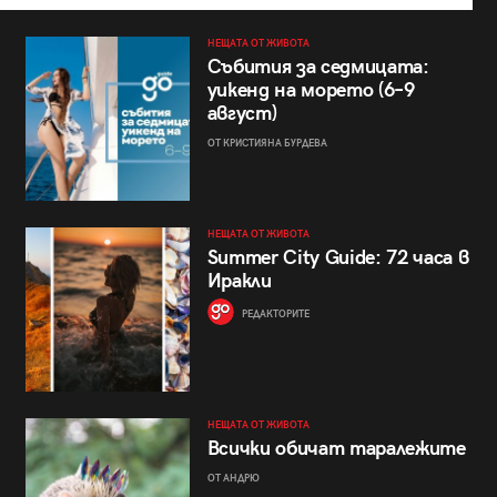
НЕЩАТА ОТ ЖИВОТА
Събития за седмицата:
уикенд на морето (6–9
август)
ОТ КРИСТИЯНА БУРДЕВА
НЕЩАТА ОТ ЖИВОТА
Summer City Guide: 72 часа в
Иракли
РЕДАКТОРИТЕ
НЕЩАТА ОТ ЖИВОТА
Всички обичат таралежите
ОТ АНДРЮ