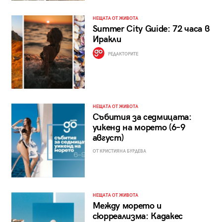
НЕЩАТА ОТ ЖИВОТА
Summer City Guide: 72 часа в
Иракли
РЕДАКТОРИТЕ
НЕЩАТА ОТ ЖИВОТА
Събития за седмицата:
уикенд на морето (6–9
август)
ОТ КРИСТИЯНА БУРДЕВА
НЕЩАТА ОТ ЖИВОТА
Между морето и
сюрреализма: Кадакес