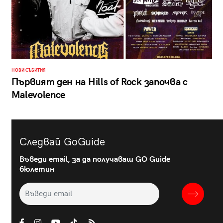
НОВИ СЪБИТИЯ
Първият ден на Hills of Rock започва с
Malevolence
Следвай GoGuide
Въведи email, за да получаваш GO Guide
бюлетин