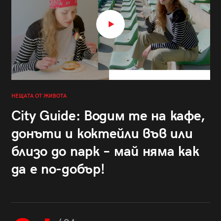
НЕЩАТА ОТ ЖИВОТА
City Guide: Водим те на кафе,
донъти и коктейли във или
близо до парк – май няма как
да е по-добър!