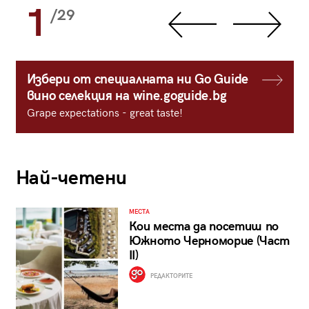
1
/29
Избери от специалната ни Go Guide
вино селекция на wine.goguide.bg
Grape expectations - great taste!
Най-четени
МЕСТА
Кои места да посетиш по
Южното Черноморие (Част
II)
РЕДАКТОРИТЕ