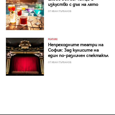
изкуство с дъх на лято
ОТ ИВАН ПЪРВАНОВ
FEATURE
Непреходните театри на
София: Зад кулисите на
един по-различен спектакъл
ОТ ИВАН ПЪРВАНОВ