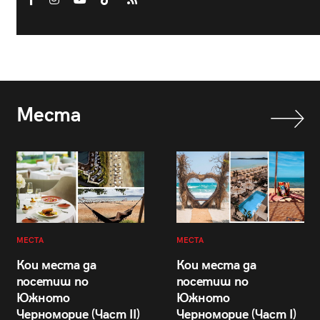
Места
МЕСТА
МЕСТА
Кои места да
Кои места да
посетиш по
посетиш по
Южното
Южното
Черноморие (Част II)
Черноморие (Част I)