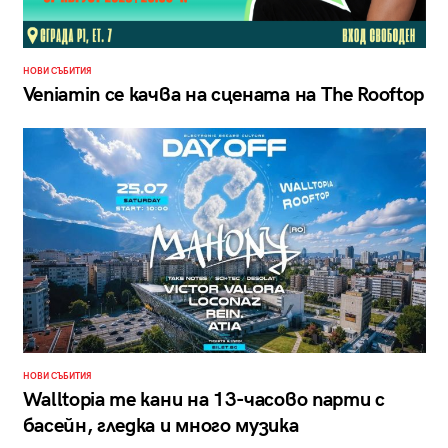
НОВИ СЪБИТИЯ
Veniamin се качва на сцената на The Rooftop
НОВИ СЪБИТИЯ
Walltopia те кани на 13-часово парти с
басейн, гледка и много музика