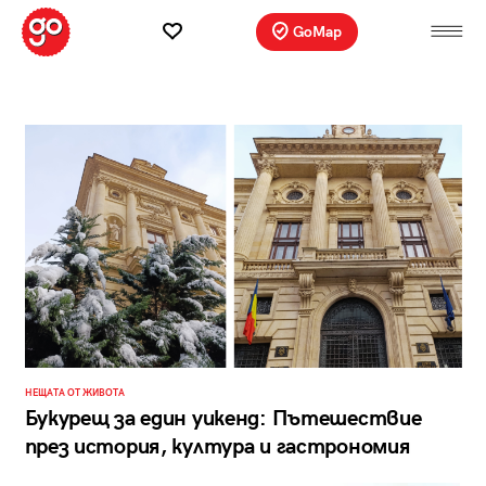
GoMap
НЕЩАТА ОТ ЖИВОТА
Букурещ за един уикенд: Пътешествие
през история, култура и гастрономия