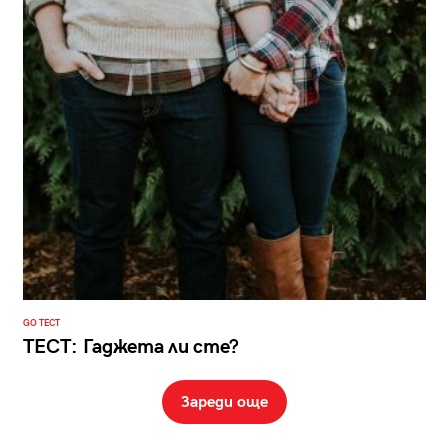
GO ТЕСТ
ТЕСТ: Гаджета ли сте?
Зареди още