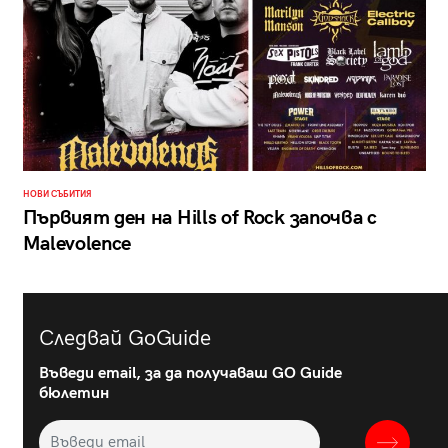
НОВИ СЪБИТИЯ
Първият ден на Hills of Rock започва с
Malevolence
Следвай GoGuide
Въведи email, за да получаваш GO Guide
бюлетин