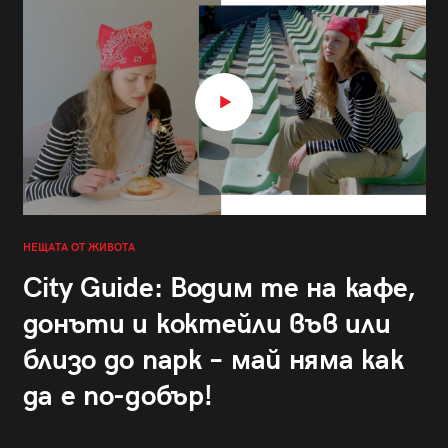
НЕЩАТА ОТ ЖИВОТА
City Guide: Водим те на кафе,
донъти и коктейли във или
близо до парк – май няма как
да е по-добър!