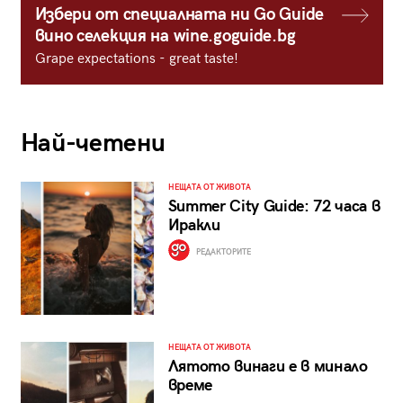
Избери от специалната ни Go Guide
вино селекция на wine.goguide.bg
Grape expectations - great taste!
Най-четени
НЕЩАТА ОТ ЖИВОТА
Summer City Guide: 72 часа в
Иракли
РЕДАКТОРИТЕ
НЕЩАТА ОТ ЖИВОТА
Лятото винаги е в минало
време