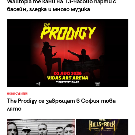
Walltopia те кани на 13-часово парти с
басейн, гледка и много музика
НОВИ СЪБИТИЯ
The Prodigy се завръщат в София това
лято