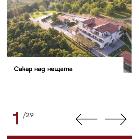
Сакар над нещата
1
/29