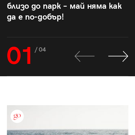
близо до парк – май няма как
да е по-добър!
01
/ 04