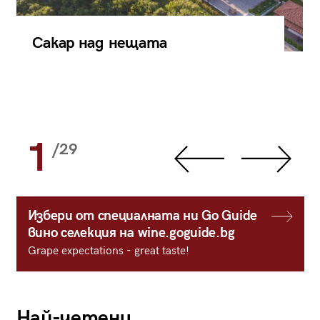
Сакар над нещата
1
/29
Избери от специалната ни Go Guide
вино селекция на wine.goguide.bg
Grape expectations - great taste!
Най-четени