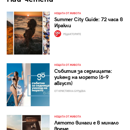
НЕЩАТА ОТ ЖИВОТА
Summer City Guide: 72 часа в
Иракли
РЕДАКТОРИТЕ
НЕЩАТА ОТ ЖИВОТА
Събития за седмицата:
уикенд на морето (6–9
август)
ОТ КРИСТИЯНА БУРДЕВА
НЕЩАТА ОТ ЖИВОТА
Лятото винаги е в минало
време