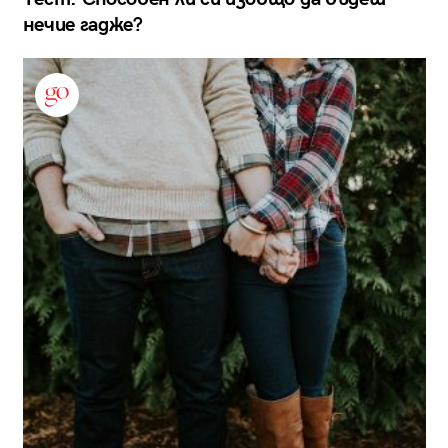
нечие гадже?