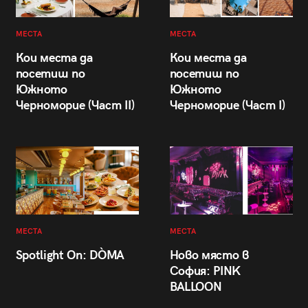
МЕСТА
МЕСТА
Кои места да
Кои места да
посетиш по
посетиш по
Южното
Южното
Черноморие (Част II)
Черноморие (Част I)
МЕСТА
МЕСТА
Spotlight On: DÒMA
Ново място в
София: PINK
BALLOON