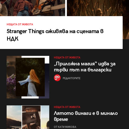
НЕЩАТА ОТ ЖИВОТА
Stranger Things оживява на сцената в
НДК
НЕЩАТА ОТ ЖИВОТА
„Приложна магия“ идва за
първи път на български
РЕДАКТОРИТЕ
НЕЩАТА ОТ ЖИВОТА
Лятото винаги е в минало
време
ОТ КАТИ МИКОВА