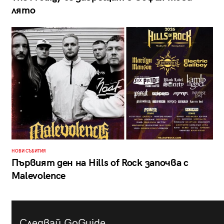
лято
НОВИ СЪБИТИЯ
Първият ден на Hills of Rock започва с
Malevolence
Следвай GoGuide