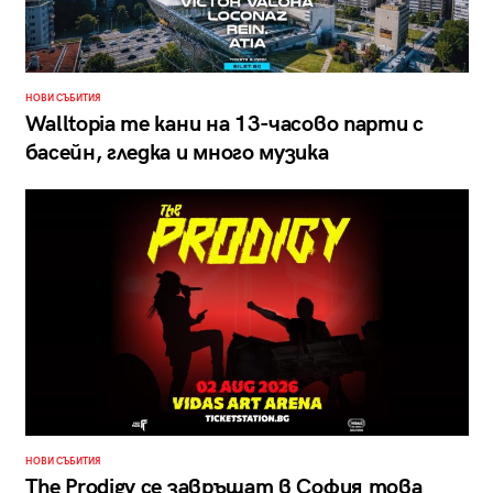
НОВИ СЪБИТИЯ
Walltopia те кани на 13-часово парти с
басейн, гледка и много музика
НОВИ СЪБИТИЯ
The Prodigy се завръщат в София това