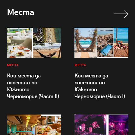
Места
МЕСТА
МЕСТА
Кои места да
Кои места да
посетиш по
посетиш по
Южното
Южното
Черноморие (Част II)
Черноморие (Част I)