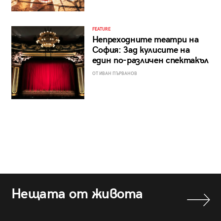
FEATURE
Непреходните театри на
София: Зад кулисите на
един по-различен спектакъл
ОТ ИВАН ПЪРВАНОВ
Нещата от живота