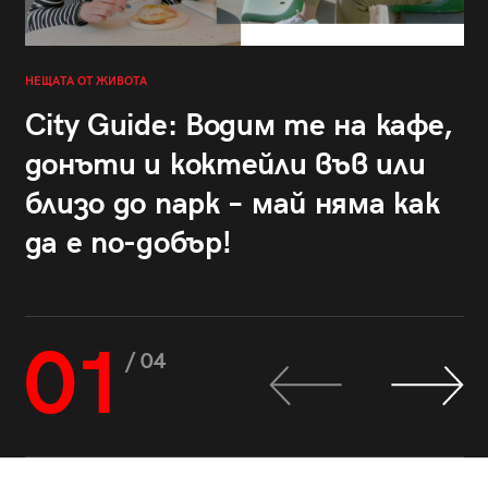
НЕЩАТА ОТ ЖИВОТА
City Guide: Водим те на кафе,
донъти и коктейли във или
близо до парк – май няма как
да е по-добър!
01
/ 04