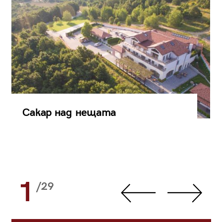
Сакар над нещата
1
/29