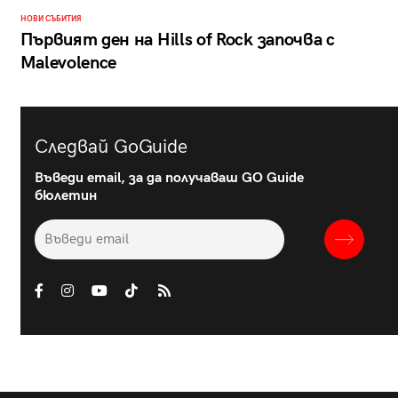
НОВИ СЪБИТИЯ
Първият ден на Hills of Rock започва с
Malevolence
Следвай GoGuide
Въведи email, за да получаваш GO Guide
бюлетин