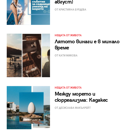
август)
ОТ КРИСТИЯНА БУРДЕВА
НЕЩАТА ОТ ЖИВОТА
Лятото винаги е в минало
време
ОТ КАТИ МИКОВА
НЕЩАТА ОТ ЖИВОТА
Между морето и
сюрреализма: Кадакес
ОТ ДЕСИСЛАВА МАКЪЛРЕЙТ