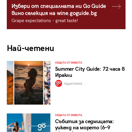
Избери от специалната ни Go Guide
вино селекция на wine.goguide.bg
Grape expectations - great taste!
Най-четени
НЕЩАТА ОТ ЖИВОТА
Summer City Guide: 72 часа в
Иракли
РЕДАКТОРИТЕ
НЕЩАТА ОТ ЖИВОТА
Събития за седмицата:
уикенд на морето (6–9