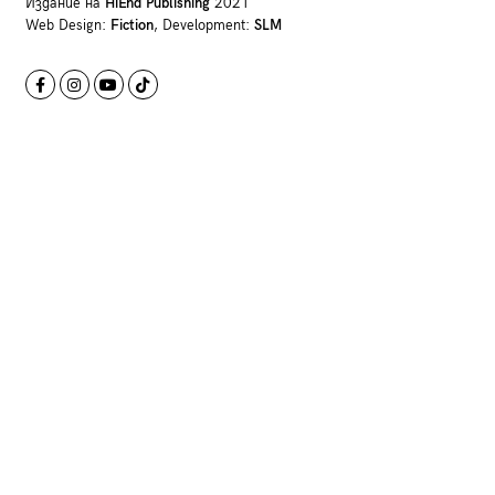
Издание на
HiEnd Publishing
2021
Web Design:
Fiction
, Development:
SLM