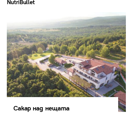
NutriBullet
Сакар над нещата