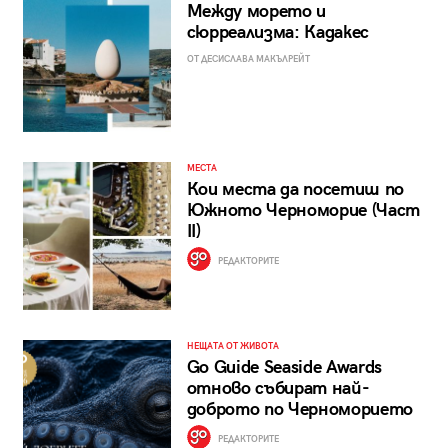
Между морето и
сюрреализма: Кадакес
ОТ ДЕСИСЛАВА МАКЪЛРЕЙТ
МЕСТА
Кои места да посетиш по
Южното Черноморие (Част
II)
РЕДАКТОРИТЕ
НЕЩАТА ОТ ЖИВОТА
Go Guide Seaside Awards
отново събират най-
доброто по Черноморието
РЕДАКТОРИТЕ