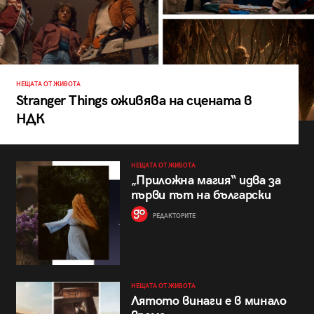
НЕЩАТА ОТ ЖИВОТА
Stranger Things оживява на сцената в
НДК
НЕЩАТА ОТ ЖИВОТА
„Приложна магия“ идва за
първи път на български
РЕДАКТОРИТЕ
НЕЩАТА ОТ ЖИВОТА
Лятото винаги е в минало