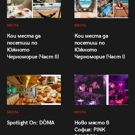
МЕСТА
МЕСТА
Кои места да
Кои места да
посетиш по
посетиш по
Южното
Южното
Черноморие (Част II)
Черноморие (Част I)
МЕСТА
МЕСТА
Spotlight On: DÒMA
Ново място в
София: PINK