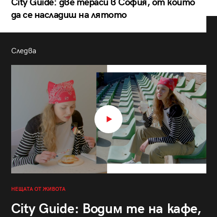
City Guide: две тераси в София, от които
да се насладиш на лятото
Следва
НЕЩАТА ОТ ЖИВОТА
City Guide: Водим те на кафе,