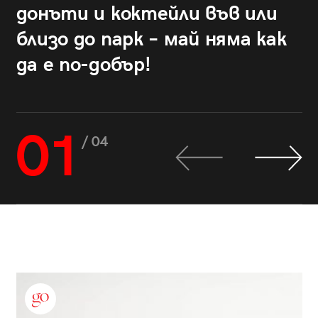
донъти и коктейли във или
близо до парк – май няма как
да е по-добър!
01
/ 04