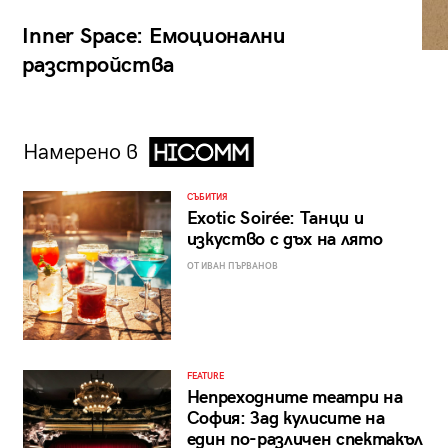
Inner Space: Емоционални
разстройства
Намерено в
СЪБИТИЯ
Exotic Soirée: Танци и
изкуство с дъх на лято
ОТ ИВАН ПЪРВАНОВ
FEATURE
Непреходните театри на
София: Зад кулисите на
един по-различен спектакъл