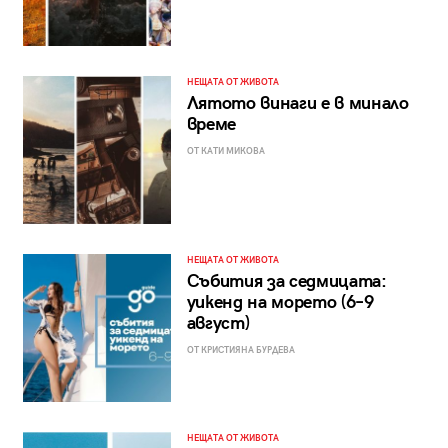
НЕЩАТА ОТ ЖИВОТА
Лятото винаги е в минало
време
ОТ КАТИ МИКОВА
НЕЩАТА ОТ ЖИВОТА
Събития за седмицата:
уикенд на морето (6–9
август)
ОТ КРИСТИЯНА БУРДЕВА
НЕЩАТА ОТ ЖИВОТА