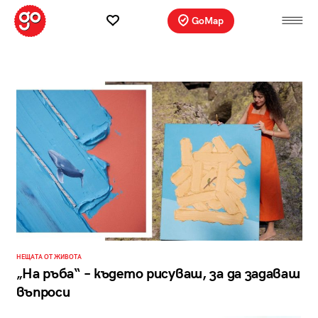
GoMap
НЕЩАТА ОТ ЖИВОТА
„На ръба“ – където рисуваш, за да задаваш
въпроси