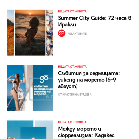
НЕЩАТА ОТ ЖИВОТА
Summer City Guide: 72 часа в
Иракли
РЕДАКТОРИТЕ
НЕЩАТА ОТ ЖИВОТА
Събития за седмицата:
уикенд на морето (6–9
август)
ОТ КРИСТИЯНА БУРДЕВА
НЕЩАТА ОТ ЖИВОТА
Между морето и
сюрреализма: Кадакес