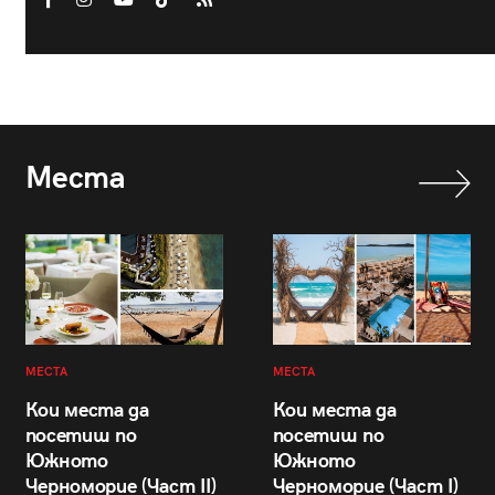
Места
МЕСТА
МЕСТА
Кои места да
Кои места да
посетиш по
посетиш по
Южното
Южното
Черноморие (Част II)
Черноморие (Част I)