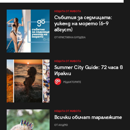
НЕЩАТА ОТ ЖИВОТА
Събития за седмицата:
уикенд на морето (6–9
август)
ОТ КРИСТИЯНА БУРДЕВА
НЕЩАТА ОТ ЖИВОТА
Summer City Guide: 72 часа в
Иракли
РЕДАКТОРИТЕ
НЕЩАТА ОТ ЖИВОТА
Всички обичат таралежите
ОТ АНДРЮ