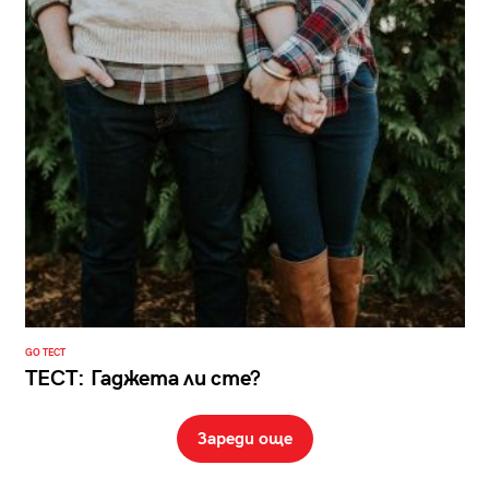
GO ТЕСТ
ТЕСТ: Гаджета ли сте?
Зареди още