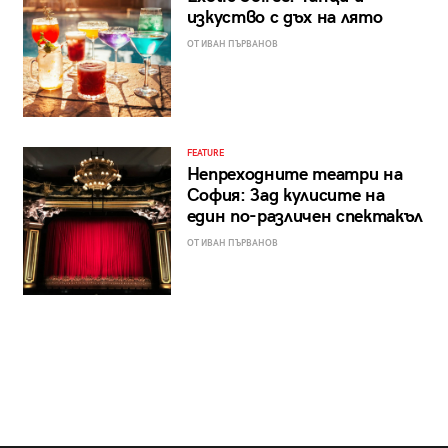
изкуство с дъх на лято
ОТ ИВАН ПЪРВАНОВ
FEATURE
Непреходните театри на
София: Зад кулисите на
един по-различен спектакъл
ОТ ИВАН ПЪРВАНОВ