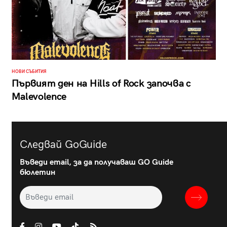
НОВИ СЪБИТИЯ
Първият ден на Hills of Rock започва с
Malevolence
Следвай GoGuide
Въведи email, за да получаваш GO Guide
бюлетин