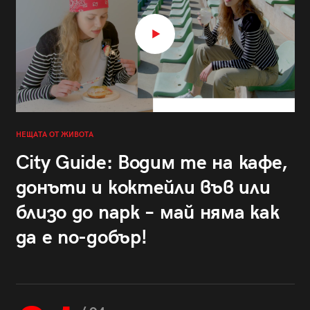
НЕЩАТА ОТ ЖИВОТА
City Guide: Водим те на кафе,
донъти и коктейли във или
близо до парк – май няма как
да е по-добър!