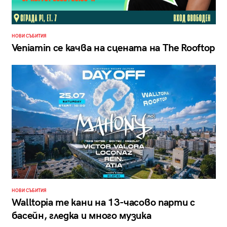
НОВИ СЪБИТИЯ
Veniamin се качва на сцената на The Rooftop
НОВИ СЪБИТИЯ
Walltopia те кани на 13-часово парти с
басейн, гледка и много музика