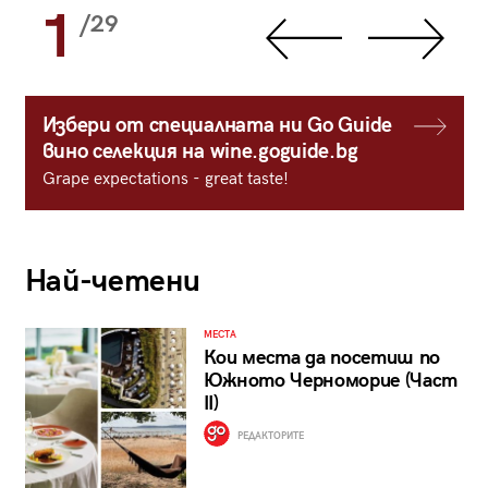
1
/29
Избери от специалната ни Go Guide
вино селекция на wine.goguide.bg
Grape expectations - great taste!
Най-четени
МЕСТА
Кои места да посетиш по
Южното Черноморие (Част
II)
РЕДАКТОРИТЕ