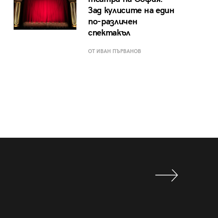
Зад кулисите на един
по-различен
спектакъл
ОТ ИВАН ПЪРВАНОВ