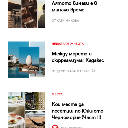
Лятото винаги е в
минало време
ОТ КАТИ МИКОВА
НЕЩАТА ОТ ЖИВОТА
Между морето и
сюрреализма: Кадакес
ОТ ДЕСИСЛАВА МАКЪЛРЕЙТ
МЕСТА
Кои места да
посетиш по Южното
Черноморие (Част II)