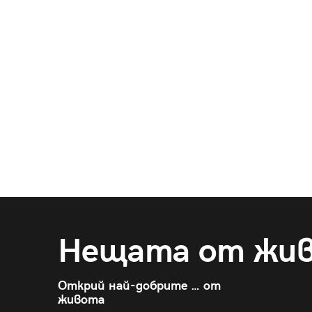
Нещата от жи
Открий най-добрите … от
живота