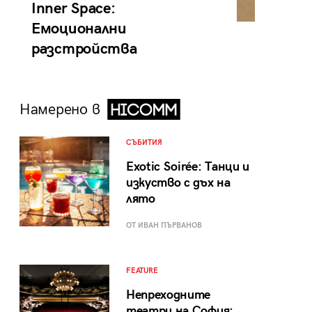
Inner Space:
Емоционални
разстройства
Намерено в
СЪБИТИЯ
Exotic Soirée: Танци и
изкуство с дъх на
лято
ОТ ИВАН ПЪРВАНОВ
FEATURE
Непреходните
театри на София: