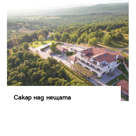
Сакар над нещата