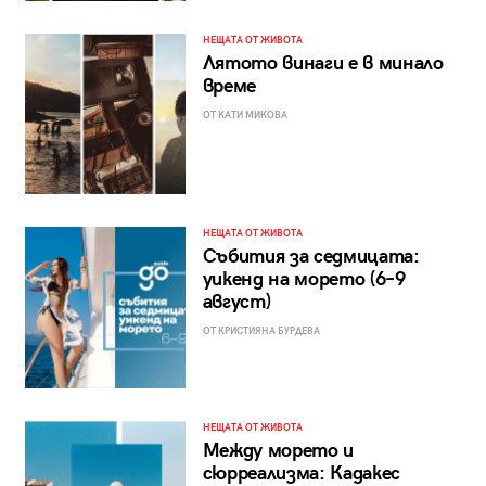
НЕЩАТА ОТ ЖИВОТА
Лятото винаги е в минало
време
ОТ КАТИ МИКОВА
НЕЩАТА ОТ ЖИВОТА
Събития за седмицата:
уикенд на морето (6–9
август)
ОТ КРИСТИЯНА БУРДЕВА
НЕЩАТА ОТ ЖИВОТА
Между морето и
сюрреализма: Кадакес