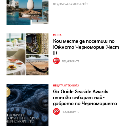
ОТ ДЕСИСЛАВА МАКЪЛРЕЙТ
МЕСТА
Кои места да посетиш по
Южното Черноморие (Част
II)
РЕДАКТОРИТЕ
НЕЩАТА ОТ ЖИВОТА
Go Guide Seaside Awards
отново събират най-
доброто по Черноморието
РЕДАКТОРИТЕ