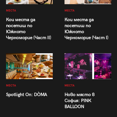
МЕСТА
МЕСТА
Кои места да
Кои места да
посетиш по
посетиш по
Южното
Южното
Черноморие (Част II)
Черноморие (Част I)
МЕСТА
МЕСТА
Spotlight On: DÒMA
Ново място в
София: PINK
BALLOON