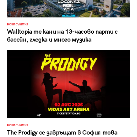
НОВИ СЪБИТИЯ
Walltopia те кани на 13-часово парти с
басейн, гледка и много музика
НОВИ СЪБИТИЯ
The Prodigy се завръщат в София това