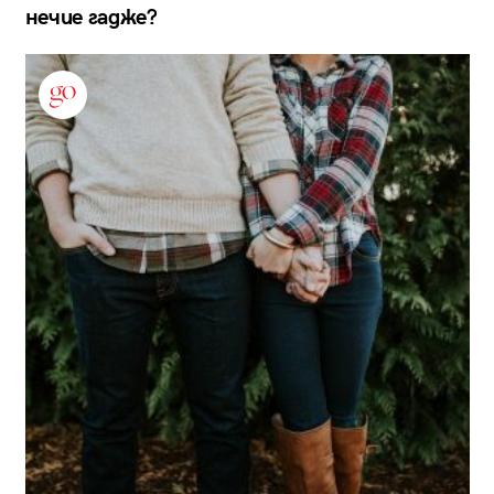
нечие гадже?