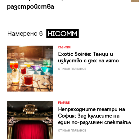
разстройства
Намерено в
СЪБИТИЯ
Exotic Soirée: Танци и
изкуство с дъх на лято
ОТ ИВАН ПЪРВАНОВ
FEATURE
Непреходните театри на
София: Зад кулисите на
един по-различен спектакъл
ОТ ИВАН ПЪРВАНОВ