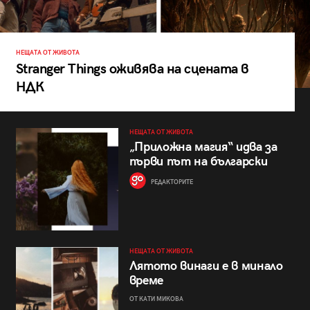
НЕЩАТА ОТ ЖИВОТА
Stranger Things оживява на сцената в
НДК
НЕЩАТА ОТ ЖИВОТА
„Приложна магия“ идва за
първи път на български
РЕДАКТОРИТЕ
НЕЩАТА ОТ ЖИВОТА
Лятото винаги е в минало
време
ОТ КАТИ МИКОВА