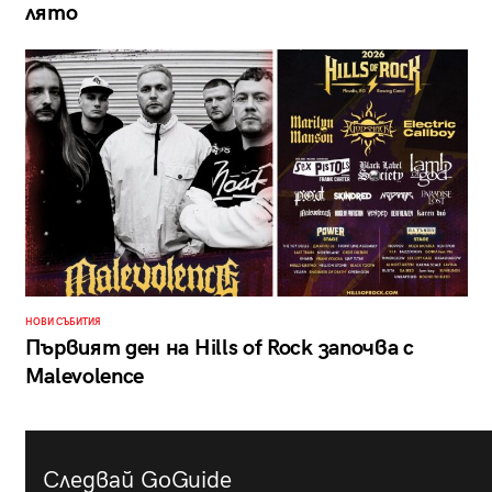
лято
НОВИ СЪБИТИЯ
Първият ден на Hills of Rock започва с
Malevolence
Следвай GoGuide