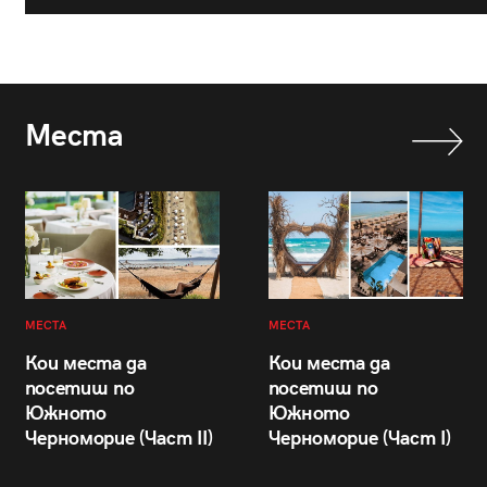
Места
МЕСТА
МЕСТА
Кои места да
Кои места да
посетиш по
посетиш по
Южното
Южното
Черноморие (Част II)
Черноморие (Част I)