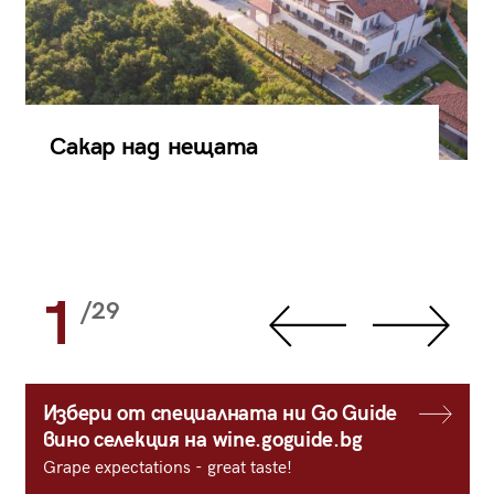
Сакар над нещата
1
/29
Избери от специалната ни Go Guide
вино селекция на wine.goguide.bg
Grape expectations - great taste!