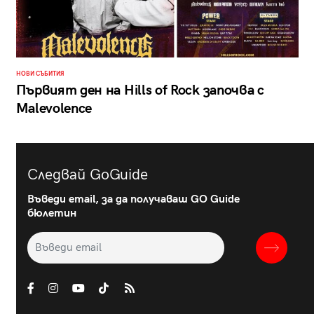
НОВИ СЪБИТИЯ
Първият ден на Hills of Rock започва с
Malevolence
Следвай GoGuide
Въведи email, за да получаваш GO Guide
бюлетин