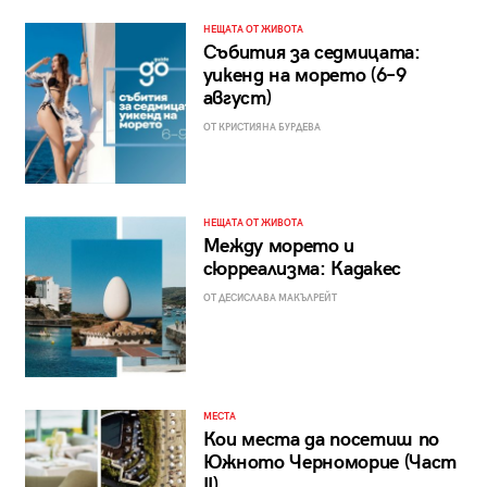
НЕЩАТА ОТ ЖИВОТА
Събития за седмицата:
уикенд на морето (6–9
август)
ОТ КРИСТИЯНА БУРДЕВА
НЕЩАТА ОТ ЖИВОТА
Между морето и
сюрреализма: Кадакес
ОТ ДЕСИСЛАВА МАКЪЛРЕЙТ
МЕСТА
Кои места да посетиш по
Южното Черноморие (Част
II)