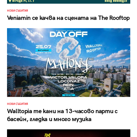
НОВИ СЪБИТИЯ
Veniamin се качва на сцената на The Rooftop
НОВИ СЪБИТИЯ
Walltopia те кани на 13-часово парти с
басейн, гледка и много музика