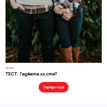
GO ТЕСТ
ТЕСТ: Гаджета ли сте?
Зареди още