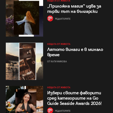
НЕЩАТА ОТ ЖИВОТА
„Приложна магия“ идва за
първи път на български
РЕДАКТОРИТЕ
НЕЩАТА ОТ ЖИВОТА
Лятото винаги е в минало
време
ОТ КАТИ МИКОВА
НЕЩАТА ОТ ЖИВОТА
Избери своите фаворити
сред категориите на Go
Guide Seaside Awards 2026!
РЕДАКТОРИТЕ