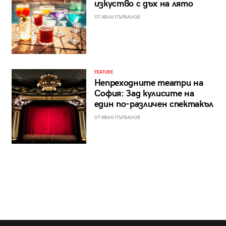
изкуство с дъх на лято
ОТ ИВАН ПЪРВАНОВ
FEATURE
Непреходните театри на
София: Зад кулисите на
един по-различен спектакъл
ОТ ИВАН ПЪРВАНОВ