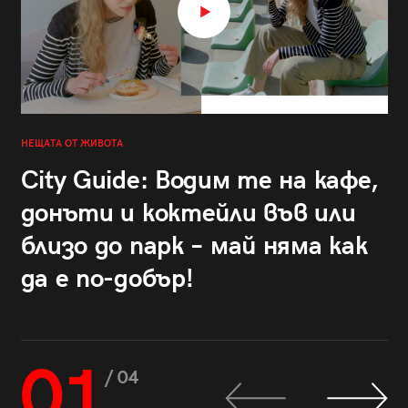
НЕЩАТА ОТ ЖИВОТА
City Guide: Водим те на кафе,
донъти и коктейли във или
близо до парк – май няма как
да е по-добър!
01
/ 04