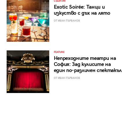
СЪБИТИЯ
Exotic Soirée: Танци и
изкуство с дъх на лято
ОТ ИВАН ПЪРВАНОВ
FEATURE
Непреходните театри на
София: Зад кулисите на
един по-различен спектакъл
ОТ ИВАН ПЪРВАНОВ