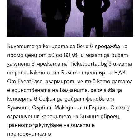
Билетите за концерта са вече в продажба на
промо цени от 50 до 80 лв. и могат да бъдат
закупени в мрежата на Ticketportal.bg в цялата
страна, както и от Билетен център на НДК.
От ЕventEase, алармират, че тъй като датата
е единствената на Балканите, се очаква за
концерта в София да дойдат фенове от
Румъния, Сърбия, Македония и Гърция. С оглед
ограничения капацитет на Зимния двроец,
ранното закупуване на билети е
препоръчително.