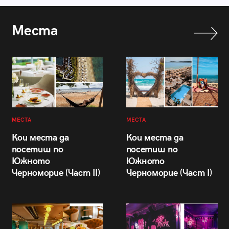
Места
МЕСТА
МЕСТА
Кои места да
Кои места да
посетиш по
посетиш по
Южното
Южното
Черноморие (Част II)
Черноморие (Част I)