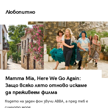
Любопитно
Mamma Mia, Here We Go Again:
Защо всяко лято отново искаме
да преживеем филма
Където на заден фон звучи ABBA, а пред теб е
синьото море