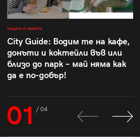
НЕЩАТА ОТ ЖИВОТА
City Guide: Водим те на кафе,
донъти и коктейли във или
близо до парк – май няма как
да е по-добър!
01
/ 04