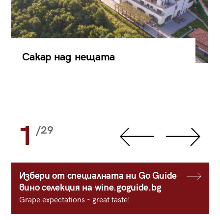
Сакар над нещата
1
/29
Избери от специалната ни Go Guide
вино селекция на wine.goguide.bg
Grape expectations - great taste!