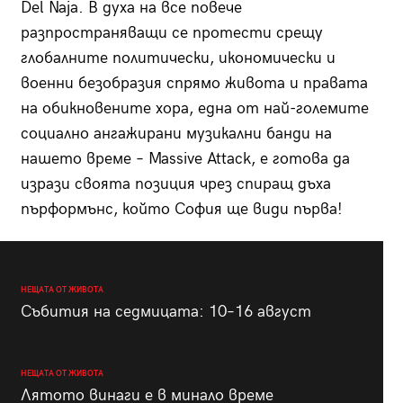
Del Naja. В духа на все повече
разпространяващи се протести срещу
глобалните политически, икономически и
военни безобразия спрямо живота и правата
на обикновените хора, една от най-големите
социално ангажирани музикални банди на
нашето време – Massive Attack, е готова да
изрази своята позиция чрез спиращ дъха
пърформънс, който София ще види първа!
НЕЩАТА ОТ ЖИВОТА
Събития на седмицата: 10–16 август
НЕЩАТА ОТ ЖИВОТА
Лятото винаги е в минало време