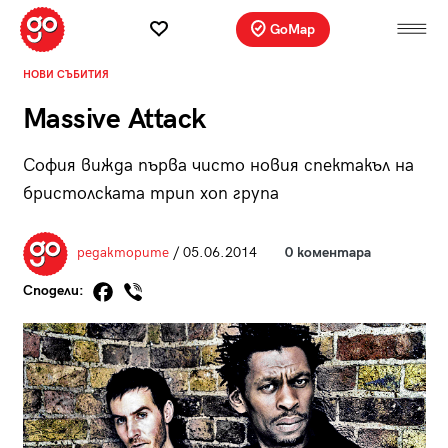
GoMap
НОВИ СЪБИТИЯ
Massive Attack
София вижда първа чисто новия спектакъл на
бристолската трип хоп група
редакторите
/ 05.06.2014
0 коментара
Сподели: