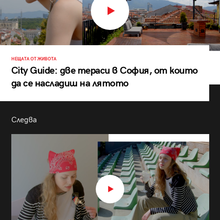
НЕЩАТА ОТ ЖИВОТА
City Guide: две тераси в София, от които
да се насладиш на лятото
Следва