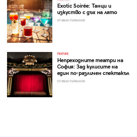
Exotic Soirée: Танци и
изкуство с дъх на лято
ОТ ИВАН ПЪРВАНОВ
FEATURE
Непреходните театри на
София: Зад кулисите на
един по-различен спектакъл
ОТ ИВАН ПЪРВАНОВ