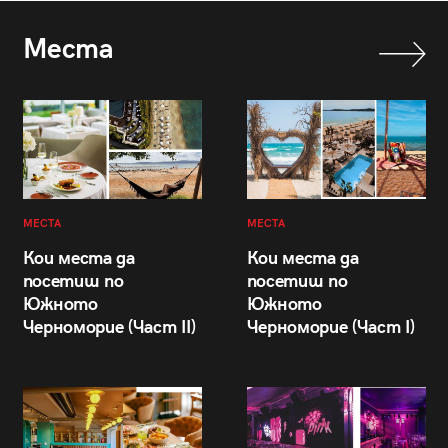
Места
МЕСТА
МЕСТА
Кои места да
Кои места да
посетиш по
посетиш по
Южното
Южното
Черноморие (Част II)
Черноморие (Част I)