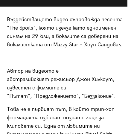
Въздействащото видео съпровожда песента
"The Spoils", която изелзе като едноименен
сингъл на 29 юли, а вокалите са доверени на
вокалистката от Mazzy Star – Хоуп Сандовал.
Автор на видеото е
австралийският режисьор Джон Хилкоут,
известен с филмите си
"Пътят", "Предложението", "Беззаконие".
Това не е първият път, в който трип-хоп
формацията избират познато лице за
клиповете си. Една от любимите ни