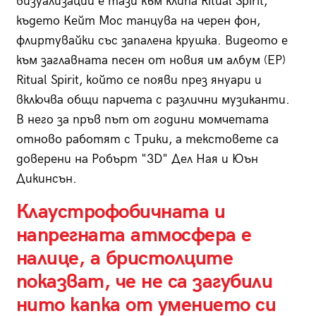
визуализации е тази към клипа Ritual Spirit,
където Кейт Мос танцува на черен фон,
флиртувайки със запалена крушка. Видеото е
към заглавната песен от новия им албум (ЕP)
Ritual Spirit, който се появи през януари и
включва общи парчета с различни музиканти.
В него за пръв път от години момчетата
отново работят с Трики, а текстовете са
доверени на Робърт "3D" Дел Ная и Юън
Дикинсън.
Клаустрофобичната и
напрегната атмосфера е
налице, а бристолците
показват, че не са загубили
нито капка от умението си