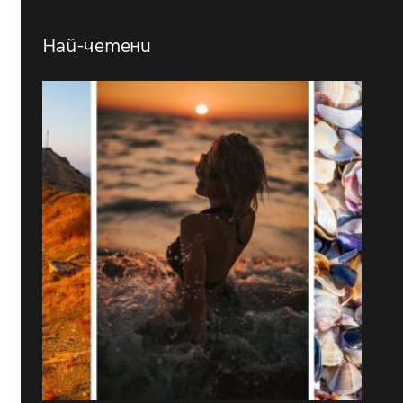
Най-четени