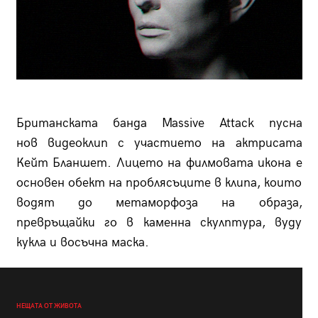
Британската банда Massive Attack пусна
нов видеоклип с участието на актрисата
Кейт Бланшет.
Лицето на филмовата икона е
основен обект на проблясъците в клипа, които
водят до метаморфоза на образа,
превръщайки го в каменна скулптура, вуду
кукла и восъчна маска.
НЕЩАТА ОТ ЖИВОТА