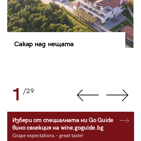
Сакар над нещата
1
/29
Избери от специалната ни Go Guide
вино селекция на wine.goguide.bg
Grape expectations - great taste!