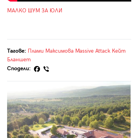
МАЛКО ШУМ ЗА ЮЛИ
Тагове:
Плами Максимова
Massive Attack
Кейт
Бланшет
Сподели: