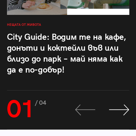
НЕЩАТА ОТ ЖИВОТА
City Guide: Водим те на кафе,
донъти и коктейли във или
близо до парк – май няма как
да е по-добър!
01
/ 04