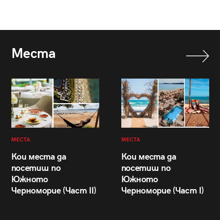
Места
МЕСТА
МЕСТА
Кои места да
Кои места да
посетиш по
посетиш по
Южното
Южното
Черноморие (Част II)
Черноморие (Част I)