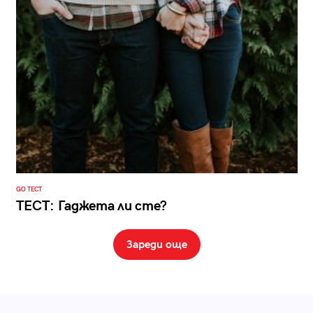
GO ТЕСТ
ТЕСТ: Гаджета ли сте?
Зареди още