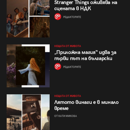
Stranger Things оживява на
сцената в НДК
РЕДАКТОРИТЕ
НЕЩАТА ОТ ЖИВОТА
„Приложна магия“ идва за
първи път на български
РЕДАКТОРИТЕ
НЕЩАТА ОТ ЖИВОТА
Лятото винаги е в минало
време
ОТ КАТИ МИКОВА