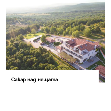
Сакар над нещата