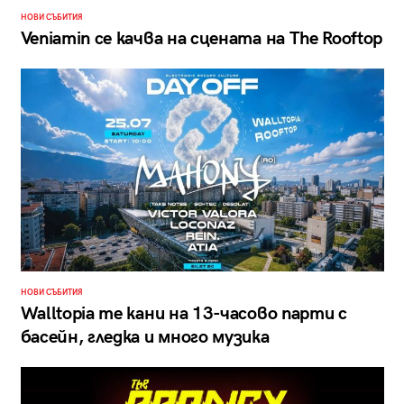
НОВИ СЪБИТИЯ
Veniamin се качва на сцената на The Rooftop
НОВИ СЪБИТИЯ
Walltopia те кани на 13-часово парти с
басейн, гледка и много музика