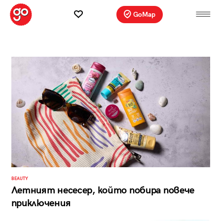
GoMap
BEAUTY
Летният несесер, който побира повече
приключения