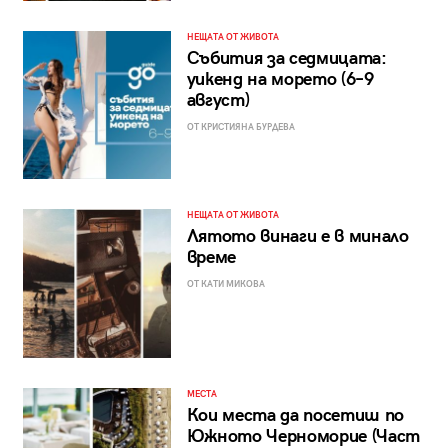
НЕЩАТА ОТ ЖИВОТА
Събития за седмицата:
уикенд на морето (6–9
август)
ОТ КРИСТИЯНА БУРДЕВА
НЕЩАТА ОТ ЖИВОТА
Лятото винаги е в минало
време
ОТ КАТИ МИКОВА
МЕСТА
Кои места да посетиш по
Южното Черноморие (Част