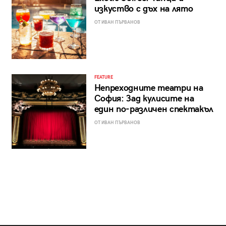
изкуство с дъх на лято
ОТ ИВАН ПЪРВАНОВ
FEATURE
Непреходните театри на
София: Зад кулисите на
един по-различен спектакъл
ОТ ИВАН ПЪРВАНОВ