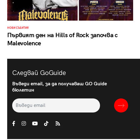
НОВИ СЪБИТИЯ
Първият ден на Hills of Rock започва с
Malevolence
Следвай GoGuide
Въведи email, за да получаваш GO Guide
бюлетин