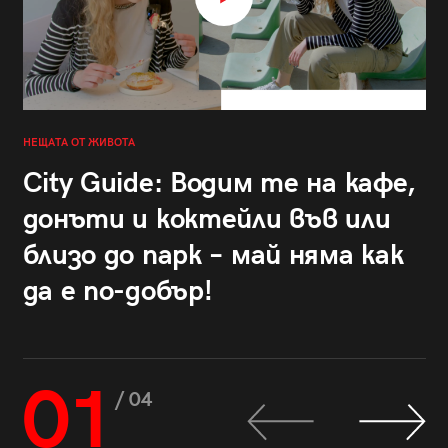
НЕЩАТА ОТ ЖИВОТА
City Guide: Водим те на кафе,
донъти и коктейли във или
близо до парк – май няма как
да е по-добър!
01
/ 04