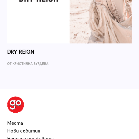
DRY REIGN
ОТ КРИСТИЯНА БУРДЕВА
Места
Нови събития
Нещата от живота