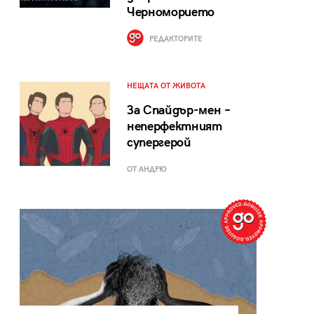
Черноморието
РЕДАКТОРИТЕ
НЕЩАТА ОТ ЖИВОТА
За Спайдър-мен –
неперфектният
супергерой
ОТ АНДРЮ