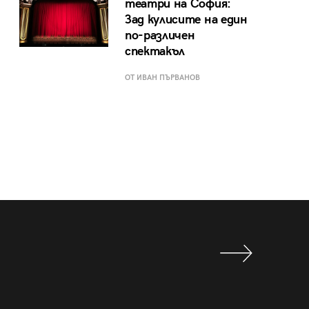
театри на София:
Зад кулисите на един
по-различен
спектакъл
ОТ ИВАН ПЪРВАНОВ