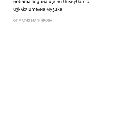
новата година ще ни вълнуват с
к
Tender is the Wine – Какво
изключителна музика
чаша
се пие на Лазурния бряг
ОТ МАРИЯ МАРИНКОВА
29
/29