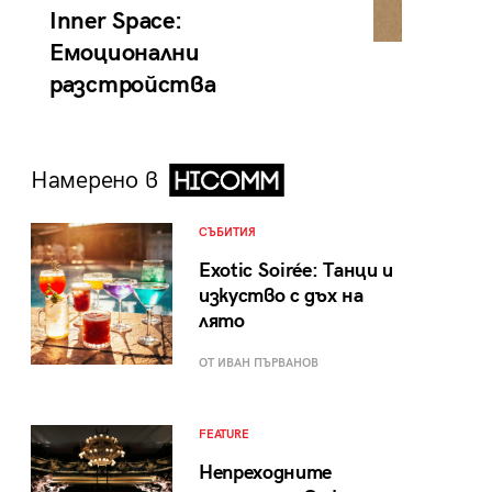
Inner Space:
Емоционални
разстройства
Намерено в
СЪБИТИЯ
Exotic Soirée: Танци и
изкуство с дъх на
лято
ОТ ИВАН ПЪРВАНОВ
FEATURE
Непреходните