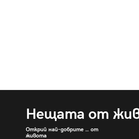
Нещата от жи
Открий най-добрите … от
живота