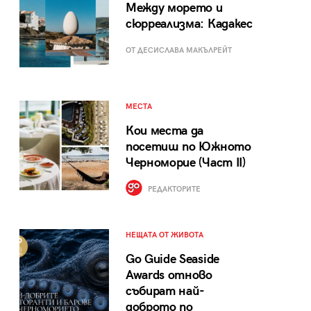
Между морето и
сюрреализма: Кадакес
ОТ ДЕСИСЛАВА МАКЪЛРЕЙТ
МЕСТА
Кои места да
посетиш по Южното
Черноморие (Част II)
РЕДАКТОРИТЕ
НЕЩАТА ОТ ЖИВОТА
Go Guide Seaside
Awards отново
събират най-
доброто по