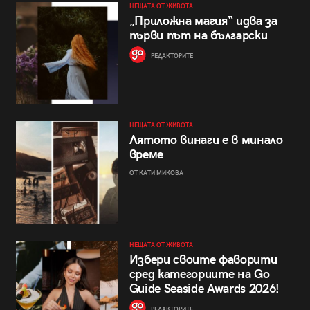
НЕЩАТА ОТ ЖИВОТА
„Приложна магия“ идва за
първи път на български
РЕДАКТОРИТЕ
НЕЩАТА ОТ ЖИВОТА
Лятото винаги е в минало
време
ОТ КАТИ МИКОВА
НЕЩАТА ОТ ЖИВОТА
Избери своите фаворити
сред категориите на Go
Guide Seaside Awards 2026!
РЕДАКТОРИТЕ