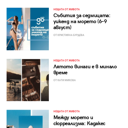
НЕЩАТА ОТ ЖИВОТА
Събития за седмицата:
уикенд на морето (6–9
август)
ОТ КРИСТИЯНА БУРДЕВА
НЕЩАТА ОТ ЖИВОТА
Лятото винаги е в минало
време
ОТ КАТИ МИКОВА
НЕЩАТА ОТ ЖИВОТА
Между морето и
сюрреализма: Кадакес