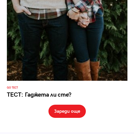
GO ТЕСТ
ТЕСТ: Гаджета ли сте?
Зареди още