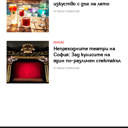
изкуство с дъх на лято
ОТ ИВАН ПЪРВАНОВ
FEATURE
Непреходните театри на
София: Зад кулисите на
един по-различен спектакъл
ОТ ИВАН ПЪРВАНОВ