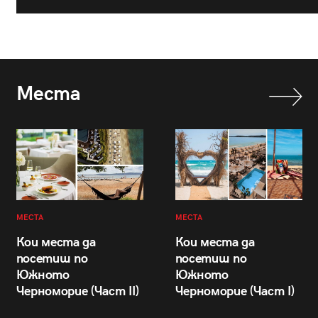
Места
МЕСТА
МЕСТА
Кои места да
Кои места да
посетиш по
посетиш по
Южното
Южното
Черноморие (Част II)
Черноморие (Част I)