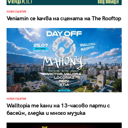
НОВИ СЪБИТИЯ
Veniamin се качва на сцената на The Rooftop
НОВИ СЪБИТИЯ
Walltopia те кани на 13-часово парти с
басейн, гледка и много музика