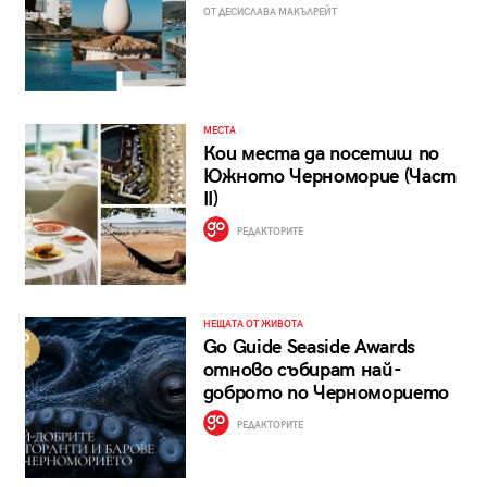
ОТ ДЕСИСЛАВА МАКЪЛРЕЙТ
МЕСТА
Кои места да посетиш по
Южното Черноморие (Част
II)
РЕДАКТОРИТЕ
НЕЩАТА ОТ ЖИВОТА
Go Guide Seaside Awards
отново събират най-
доброто по Черноморието
РЕДАКТОРИТЕ