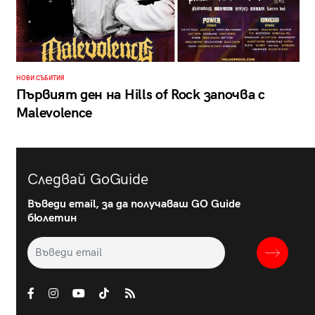
НОВИ СЪБИТИЯ
Първият ден на Hills of Rock започва с
Malevolence
Следвай GoGuide
Въведи email, за да получаваш GO Guide
бюлетин