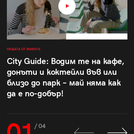
НЕЩАТА ОТ ЖИВОТА
City Guide: Водим те на кафе,
донъти и коктейли във или
близо до парк – май няма как
да е по-добър!
01
/ 04