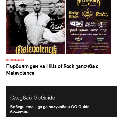
НОВИ СЪБИТИЯ
Първият ден на Hills of Rock започва с
Malevolence
Следвай GoGuide
Въведи email, за да получаваш GO Guide
бюлетин