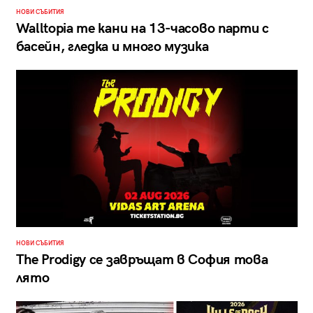
НОВИ СЪБИТИЯ
Walltopia те кани на 13-часово парти с
басейн, гледка и много музика
НОВИ СЪБИТИЯ
The Prodigy се завръщат в София това
лято