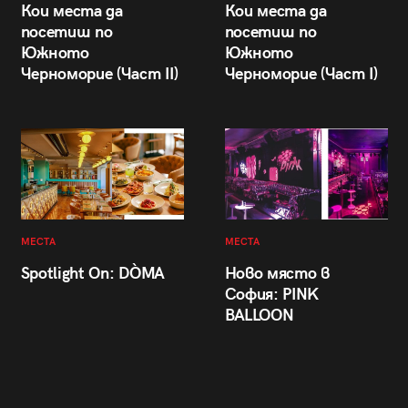
Кои места да
Кои места да
посетиш по
посетиш по
Южното
Южното
Черноморие (Част II)
Черноморие (Част I)
МЕСТА
МЕСТА
Spotlight On: DÒMA
Ново място в
София: PINK
BALLOON