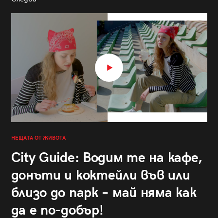
НЕЩАТА ОТ ЖИВОТА
City Guide: Водим те на кафе,
донъти и коктейли във или
близо до парк – май няма как
да е по-добър!