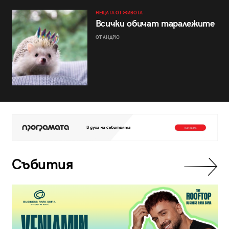
НЕЩАТА ОТ ЖИВОТА
Всички обичат таралежите
ОТ АНДРЮ
Събития