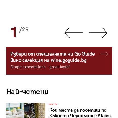
1
/29
Избери от специалната ни Go Guide
вино селекция на wine.goguide.bg
Grape expectations - great taste!
Най-четени
МЕСТА
Кои места да посетиш по
Южното Черноморие (Част