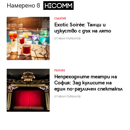
Намерено в
СЪБИТИЯ
Exotic Soirée: Танци и
изкуство с дъх на лято
ОТ ИВАН ПЪРВАНОВ
FEATURE
Непреходните театри на
София: Зад кулисите на
един по-различен спектакъл
ОТ ИВАН ПЪРВАНОВ