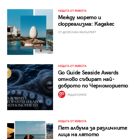
НЕЩАТА ОТ ЖИВОТА
Между морето и
сюрреализма: Кадакес
ОТ ДЕСИСЛАВА МАКЪЛРЕЙТ
НЕЩАТА ОТ ЖИВОТА
Go Guide Seaside Awards
отново събират най-
доброто по Черноморието
РЕДАКТОРИТЕ
НЕЩАТА ОТ ЖИВОТА
Пет албума за различните
лица на лятото