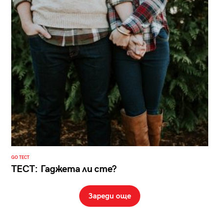
GO ТЕСТ
ТЕСТ: Гаджета ли сте?
Зареди още