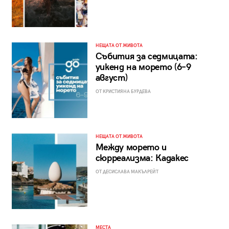
НЕЩАТА ОТ ЖИВОТА
Събития за седмицата:
уикенд на морето (6–9
август)
ОТ КРИСТИЯНА БУРДЕВА
НЕЩАТА ОТ ЖИВОТА
Между морето и
сюрреализма: Кадакес
ОТ ДЕСИСЛАВА МАКЪЛРЕЙТ
МЕСТА