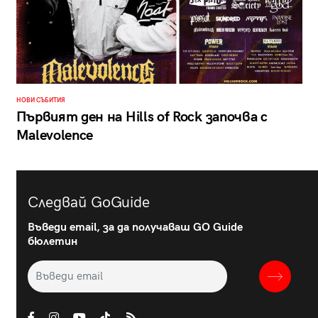
НОВИ СЪБИТИЯ
Първият ден на Hills of Rock започва с
Malevolence
Следвай GoGuide
Въведи email, за да получаваш GO Guide
бюлетин