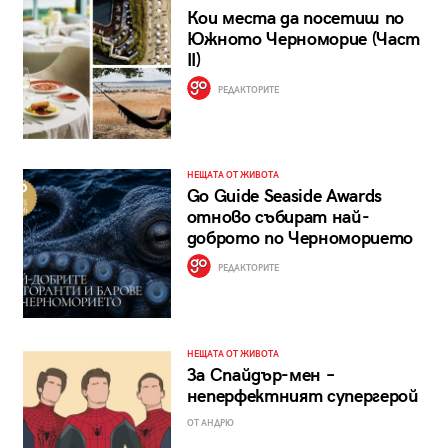
Кои места да посетиш по
Южното Черноморие (Част
II)
РЕДАКТОРИТЕ
НЕЩАТА ОТ ЖИВОТА
Go Guide Seaside Awards
отново събират най-
доброто по Черноморието
РЕДАКТОРИТЕ
НЕЩАТА ОТ ЖИВОТА
За Спайдър-мен –
неперфектният супергерой
ОТ АНДРЮ