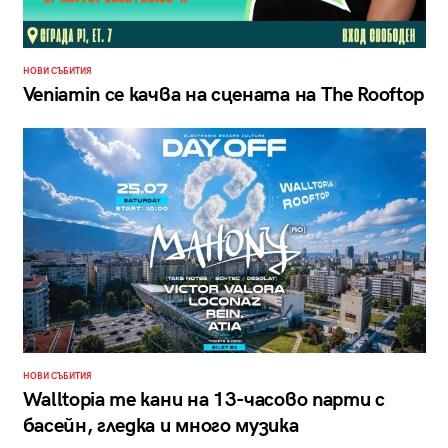
НОВИ СЪБИТИЯ
Veniamin се качва на сцената на The Rooftop
НОВИ СЪБИТИЯ
Walltopia те кани на 13-часово парти с
басейн, гледка и много музика