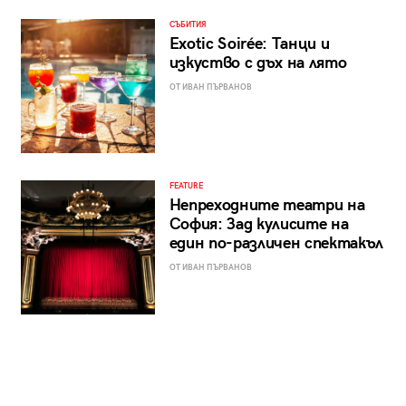
СЪБИТИЯ
Exotic Soirée: Танци и
изкуство с дъх на лято
ОТ ИВАН ПЪРВАНОВ
FEATURE
Непреходните театри на
София: Зад кулисите на
един по-различен спектакъл
ОТ ИВАН ПЪРВАНОВ