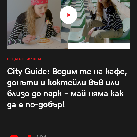
НЕЩАТА ОТ ЖИВОТА
City Guide: Водим те на кафе,
донъти и коктейли във или
близо до парк – май няма как
да е по-добър!