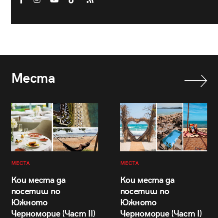
Места
МЕСТА
МЕСТА
Кои места да
Кои места да
посетиш по
посетиш по
Южното
Южното
Черноморие (Част II)
Черноморие (Част I)