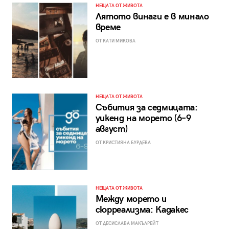
НЕЩАТА ОТ ЖИВОТА
Лятото винаги е в минало
време
ОТ КАТИ МИКОВА
НЕЩАТА ОТ ЖИВОТА
Събития за седмицата:
уикенд на морето (6–9
август)
ОТ КРИСТИЯНА БУРДЕВА
НЕЩАТА ОТ ЖИВОТА
Между морето и
сюрреализма: Кадакес
ОТ ДЕСИСЛАВА МАКЪЛРЕЙТ