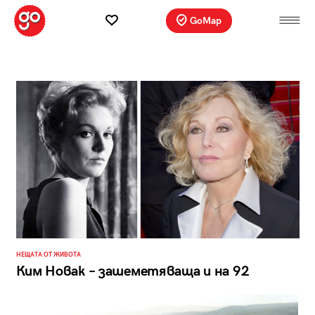
GoMap
НЕЩАТА ОТ ЖИВОТА
Ким Новак – зашеметяваща и на 92