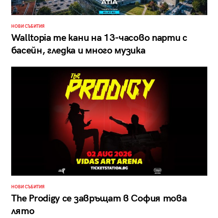
НОВИ СЪБИТИЯ
Walltopia те кани на 13-часово парти с
басейн, гледка и много музика
НОВИ СЪБИТИЯ
The Prodigy се завръщат в София това
лято