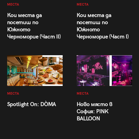
МЕСТА
МЕСТА
Кои места да
Кои места да
посетиш по
посетиш по
Южното
Южното
Черноморие (Част II)
Черноморие (Част I)
МЕСТА
МЕСТА
Spotlight On: DÒMA
Ново място в
София: PINK
BALLOON