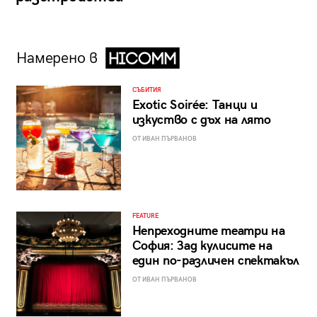
Намерено в
СЪБИТИЯ
Exotic Soirée: Танци и
изкуство с дъх на лято
ОТ ИВАН ПЪРВАНОВ
FEATURE
Непреходните театри на
София: Зад кулисите на
един по-различен спектакъл
ОТ ИВАН ПЪРВАНОВ