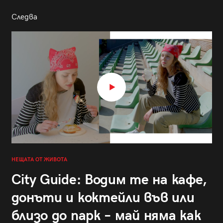
Следва
НЕЩАТА ОТ ЖИВОТА
City Guide: Водим те на кафе,
донъти и коктейли във или
близо до парк – май няма как