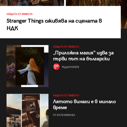
НЕЩАТА ОТ ЖИВОТА
Stranger Things оживява на сцената в
НДК
НЕЩАТА ОТ ЖИВОТА
„Приложна магия“ идва за
първи път на български
РЕДАКТОРИТЕ
НЕЩАТА ОТ ЖИВОТА
Лятото винаги е в минало
време
ОТ КАТИ МИКОВА