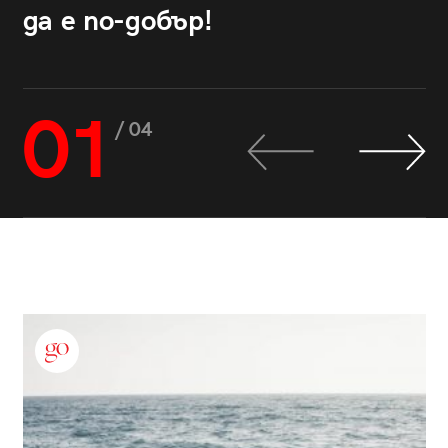
да е по-добър!
01
/ 04