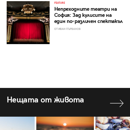
FEATURE
Непреходните театри на
София: Зад кулисите на
един по-различен спектакъл
ОТ ИВАН ПЪРВАНОВ
Нещата от живота