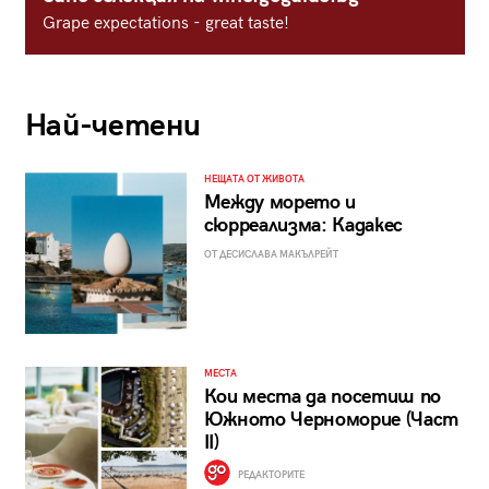
Grape expectations - great taste!
Най-четени
НЕЩАТА ОТ ЖИВОТА
Между морето и
сюрреализма: Кадакес
ОТ ДЕСИСЛАВА МАКЪЛРЕЙТ
МЕСТА
Кои места да посетиш по
Южното Черноморие (Част
II)
РЕДАКТОРИТЕ