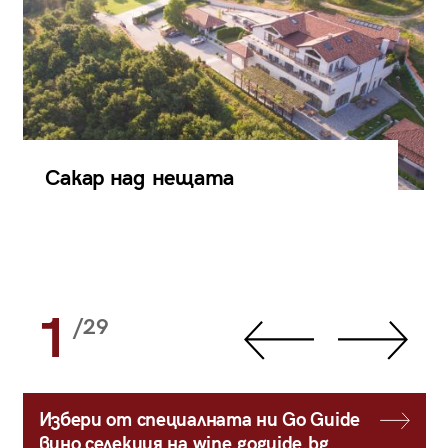
Сакар над нещата
1
/29
Избери от специалната ни Go Guide
вино селекция на wine.goguide.bg