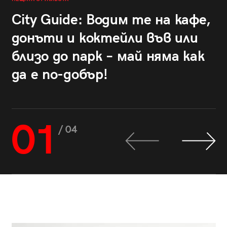
City Guide: Водим те на кафе,
донъти и коктейли във или
близо до парк – май няма как
да е по-добър!
01
/ 04