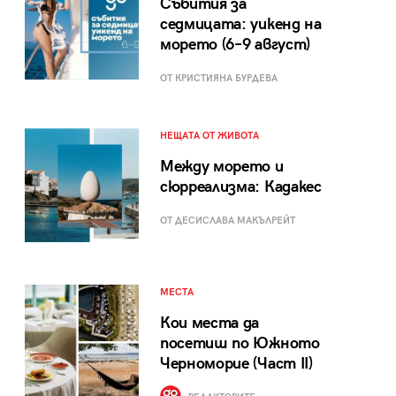
Събития за
седмицата: уикенд на
морето (6–9 август)
ОТ КРИСТИЯНА БУРДЕВА
НЕЩАТА ОТ ЖИВОТА
Между морето и
сюрреализма: Кадакес
ОТ ДЕСИСЛАВА МАКЪЛРЕЙТ
МЕСТА
Кои места да
посетиш по Южното
Черноморие (Част II)