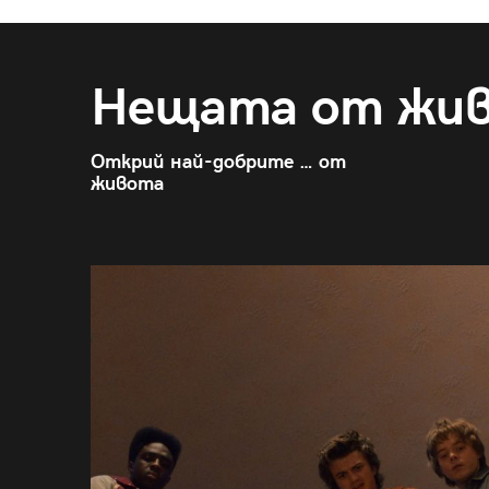
Нещата от жи
Открий най-добрите … от
живота