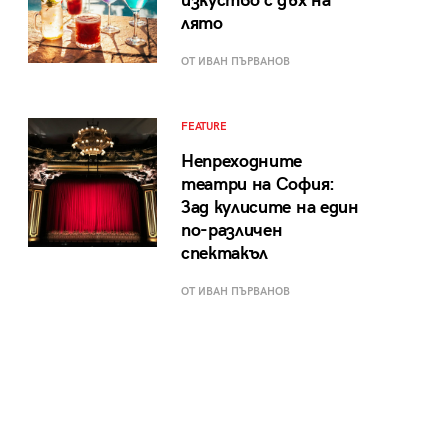
изкуство с дъх на
лято
ОТ ИВАН ПЪРВАНОВ
FEATURE
Непреходните
театри на София:
Зад кулисите на един
по-различен
спектакъл
ОТ ИВАН ПЪРВАНОВ