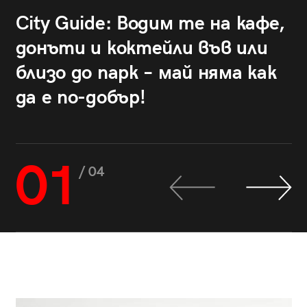
City Guide: Водим те на кафе,
донъти и коктейли във или
близо до парк – май няма как
да е по-добър!
01
/ 04