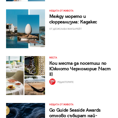
НЕЩАТА ОТ ЖИВОТА
Между морето и
сюрреализма: Кадакес
ОТ ДЕСИСЛАВА МАКЪЛРЕЙТ
МЕСТА
Кои места да посетиш по
Южното Черноморие (Част
II)
РЕДАКТОРИТЕ
НЕЩАТА ОТ ЖИВОТА
Go Guide Seaside Awards
отново събират най-