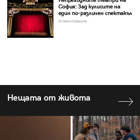
Непреходните театри на
София: Зад кулисите на
един по-различен спектакъл
ОТ ИВАН ПЪРВАНОВ
Нещата от живота