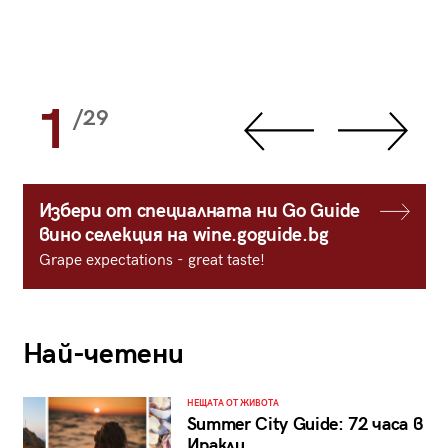
1
/29
Избери от специалната ни Go Guide
вино селекция на wine.goguide.bg
Grape expectations - great taste!
Най-четени
НЕЩАТА ОТ ЖИВОТА
Summer City Guide: 72 часа в
Иракли