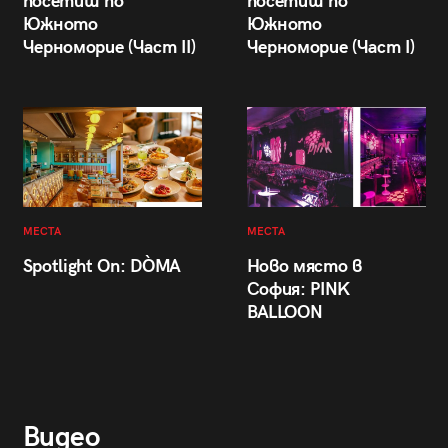
посетиш по
посетиш по
Южното
Южното
Черноморие (Част II)
Черноморие (Част I)
МЕСТА
МЕСТА
Spotlight On: DÒMA
Ново място в
София: PINK
BALLOON
Видео