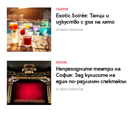
СЪБИТИЯ
Exotic Soirée: Танци и
изкуство с дъх на лято
ОТ ИВАН ПЪРВАНОВ
FEATURE
Непреходните театри на
София: Зад кулисите на
един по-различен спектакъл
ОТ ИВАН ПЪРВАНОВ