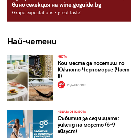
вино селекция на wine.goguide.bg
Grape expectations - great taste!
Най-четени
МЕСТА
Кои места да посетиш по
Южното Черноморие (Част
II)
РЕДАКТОРИТЕ
НЕЩАТА ОТ ЖИВОТА
Събития за седмицата:
уикенд на морето (6–9
август)