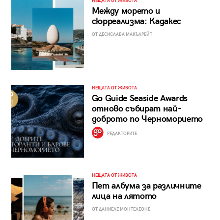
НЕЩАТА ОТ ЖИВОТА
Между морето и
сюрреализма: Кадакес
ОТ ДЕСИСЛАВА МАКЪЛРЕЙТ
НЕЩАТА ОТ ЖИВОТА
Go Guide Seaside Awards
отново събират най-
доброто по Черноморието
РЕДАКТОРИТЕ
НЕЩАТА ОТ ЖИВОТА
Пет албума за различните
лица на лятото
ОТ ДАНИЕЛЕ МОНТЕЛЕОНЕ