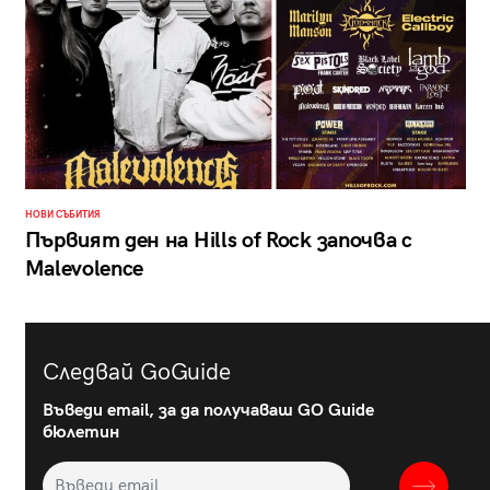
НОВИ СЪБИТИЯ
Първият ден на Hills of Rock започва с
Malevolence
Следвай GoGuide
Въведи email, за да получаваш GO Guide
бюлетин