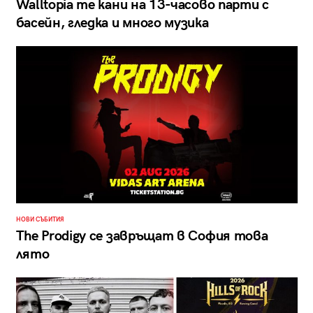
Walltopia те кани на 13-часово парти с
басейн, гледка и много музика
НОВИ СЪБИТИЯ
The Prodigy се завръщат в София това
лято