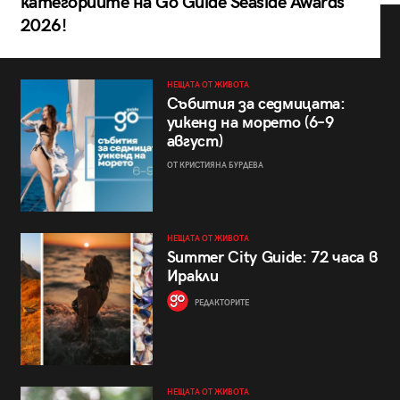
категориите на Go Guide Seaside Awards
2026!
НЕЩАТА ОТ ЖИВОТА
Събития за седмицата:
уикенд на морето (6–9
август)
ОТ КРИСТИЯНА БУРДЕВА
НЕЩАТА ОТ ЖИВОТА
Summer City Guide: 72 часа в
Иракли
РЕДАКТОРИТЕ
НЕЩАТА ОТ ЖИВОТА