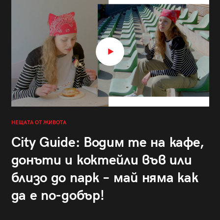
НЕЩАТА ОТ ЖИВОТА
City Guide: Водим те на кафе,
донъти и коктейли във или
близо до парк – май няма как
да е по-добър!