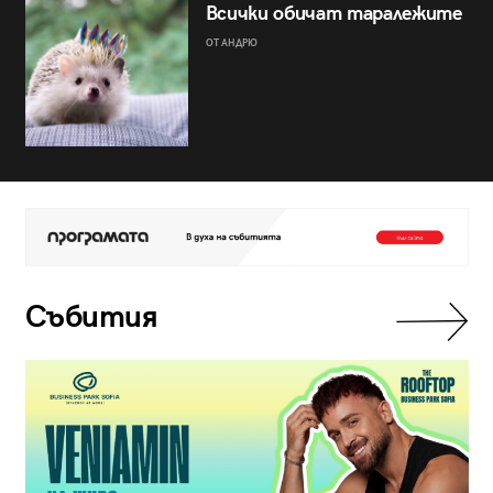
Всички обичат таралежите
ОТ АНДРЮ
Събития