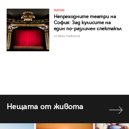
FEATURE
Непреходните театри на
София: Зад кулисите на
един по-различен спектакъл
ОТ ИВАН ПЪРВАНОВ
Нещата от живота