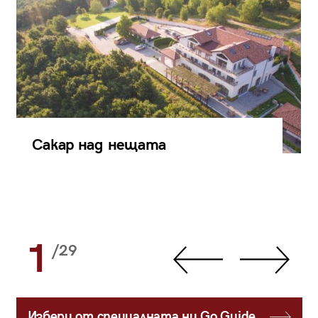
Сакар над нещата
1
/29
Избери от специалната ни Go Guide