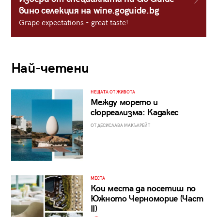
вино селекция на wine.goguide.bg
Grape expectations - great taste!
Най-четени
НЕЩАТА ОТ ЖИВОТА
Между морето и
сюрреализма: Кадакес
ОТ ДЕСИСЛАВА МАКЪЛРЕЙТ
МЕСТА
Кои места да посетиш по
Южното Черноморие (Част
II)