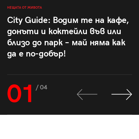
НЕЩАТА ОТ ЖИВОТА
City Guide: Водим те на кафе,
донъти и коктейли във или
близо до парк – май няма как
да е по-добър!
01
/ 04