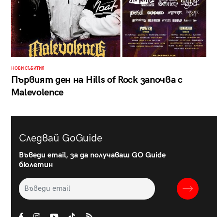
НОВИ СЪБИТИЯ
Първият ден на Hills of Rock започва с
Malevolence
Следвай GoGuide
Въведи email, за да получаваш GO Guide
бюлетин