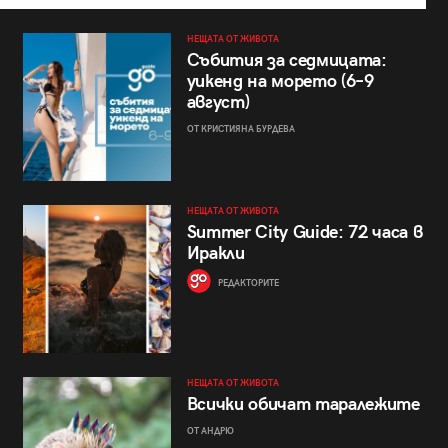
НЕЩАТА ОТ ЖИВОТА
Събития за седмицата:
уикенд на морето (6–9
август)
ОТ КРИСТИЯНА БУРДЕВА
НЕЩАТА ОТ ЖИВОТА
Summer City Guide: 72 часа в
Иракли
РЕДАКТОРИТЕ
НЕЩАТА ОТ ЖИВОТА
Всички обичат таралежите
ОТ АНДРЮ