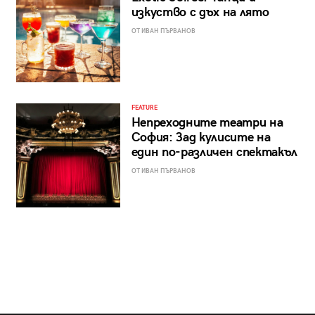
изкуство с дъх на лято
ОТ ИВАН ПЪРВАНОВ
FEATURE
Непреходните театри на
София: Зад кулисите на
един по-различен спектакъл
ОТ ИВАН ПЪРВАНОВ