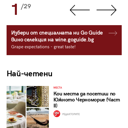
1
/29
Избери от специалната ни Go Guide
вино селекция на wine.goguide.bg
Grape expectations - great taste!
Най-четени
МЕСТА
Кои места да посетиш по
Южното Черноморие (Част
II)
РЕДАКТОРИТЕ