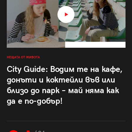
НЕЩАТА ОТ ЖИВОТА
City Guide: Водим те на кафе,
донъти и коктейли във или
близо до парк – май няма как
да е по-добър!