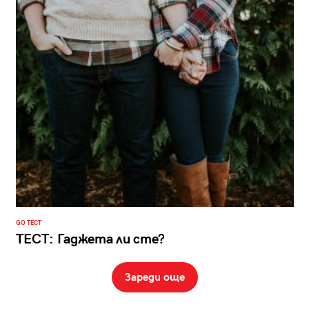
GO ТЕСТ
ТЕСТ: Гаджета ли сте?
Зареди още