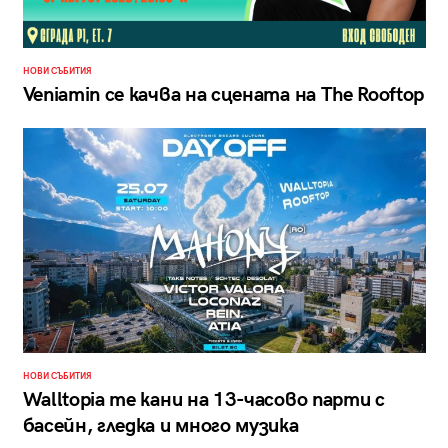
НОВИ СЪБИТИЯ
Veniamin се качва на сцената на The Rooftop
НОВИ СЪБИТИЯ
Walltopia те кани на 13-часово парти с
басейн, гледка и много музика