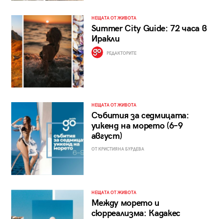
НЕЩАТА ОТ ЖИВОТА
Summer City Guide: 72 часа в
Иракли
РЕДАКТОРИТЕ
НЕЩАТА ОТ ЖИВОТА
Събития за седмицата:
уикенд на морето (6–9
август)
ОТ КРИСТИЯНА БУРДЕВА
НЕЩАТА ОТ ЖИВОТА
Между морето и
сюрреализма: Кадакес