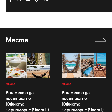
Места
МЕСТА
МЕСТА
Кои места да
Кои места да
посетиш по
посетиш по
Южното
Южното
Черноморие (Част II)
Черноморие (Част I)