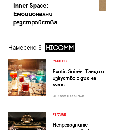
Inner Space:
Емоционални
разстройства
Намерено в
СЪБИТИЯ
Exotic Soirée: Танци и
изкуство с дъх на
лято
ОТ ИВАН ПЪРВАНОВ
FEATURE
Непреходните