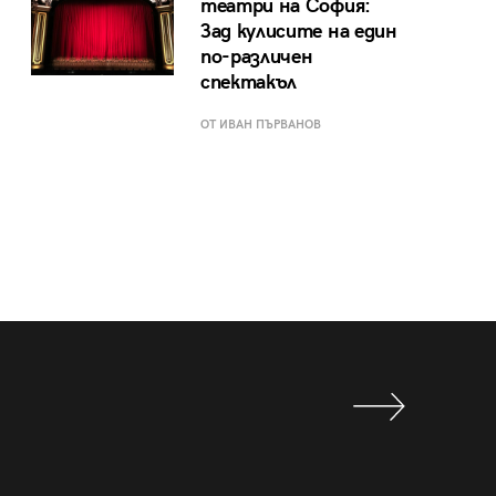
театри на София:
Зад кулисите на един
по-различен
спектакъл
ОТ ИВАН ПЪРВАНОВ