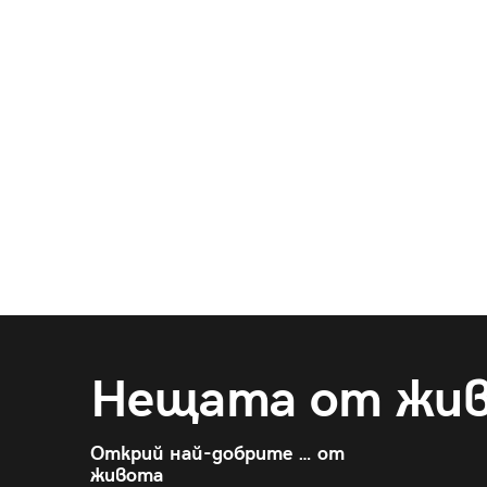
Нещата от жи
Открий най-добрите … от
живота