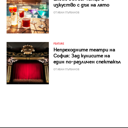
изкуство с дъх на лято
ОТ ИВАН ПЪРВАНОВ
FEATURE
Непреходните театри на
София: Зад кулисите на
един по-различен спектакъл
ОТ ИВАН ПЪРВАНОВ