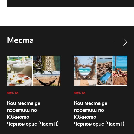
Места
МЕСТА
МЕСТА
Кои места да
Кои места да
посетиш по
посетиш по
Южното
Южното
Черноморие (Част II)
Черноморие (Част I)