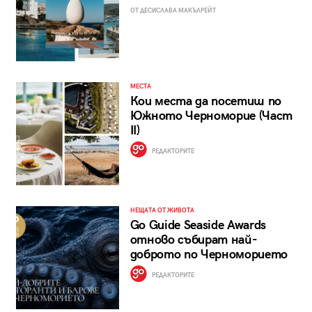
ОТ ДЕСИСЛАВА МАКЪЛРЕЙТ
МЕСТА
Кои места да посетиш по
Южното Черноморие (Част
II)
РЕДАКТОРИТЕ
НЕЩАТА ОТ ЖИВОТА
Go Guide Seaside Awards
отново събират най-
доброто по Черноморието
РЕДАКТОРИТЕ