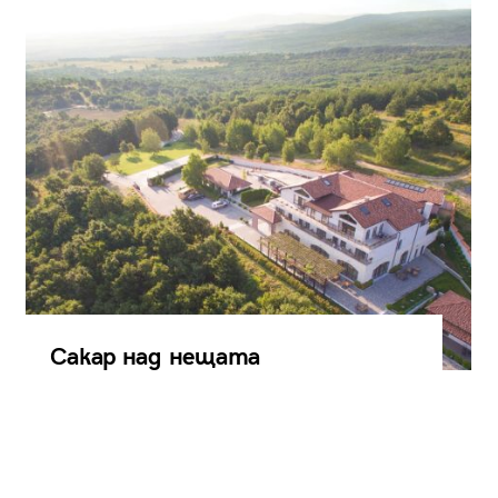
Сакар над нещата