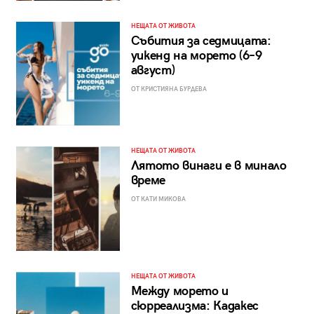
НЕЩАТА ОТ ЖИВОТА
Събития за седмицата:
уикенд на морето (6–9
август)
ОТ КРИСТИЯНА БУРДЕВА
НЕЩАТА ОТ ЖИВОТА
Лятото винаги е в минало
време
ОТ КАТИ МИКОВА
НЕЩАТА ОТ ЖИВОТА
Между морето и
сюрреализма: Кадакес