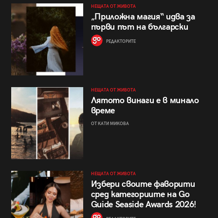
НЕЩАТА ОТ ЖИВОТА
„Приложна магия“ идва за
първи път на български
РЕДАКТОРИТЕ
НЕЩАТА ОТ ЖИВОТА
Лятото винаги е в минало
време
ОТ КАТИ МИКОВА
НЕЩАТА ОТ ЖИВОТА
Избери своите фаворити
сред категориите на Go
Guide Seaside Awards 2026!