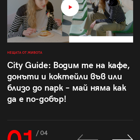
НЕЩАТА ОТ ЖИВОТА
City Guide: Водим те на кафе,
донъти и коктейли във или
близо до парк – май няма как
да е по-добър!
/ 04