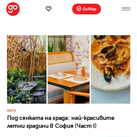
GoMap
МЕСТА
Под сянката на града: най-красивите
летни градини в София (Част I)