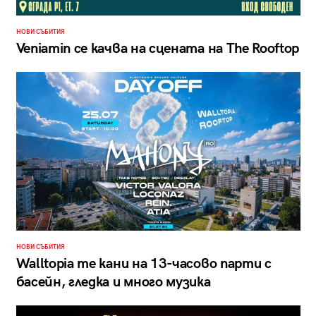
НОВИ СЪБИТИЯ
Veniamin се качва на сцената на The Rooftop
НОВИ СЪБИТИЯ
Walltopia те кани на 13-часово парти с
басейн, гледка и много музика