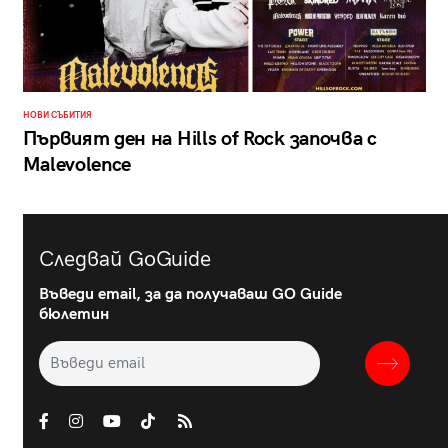
НОВИ СЪБИТИЯ
Първият ден на Hills of Rock започва с
Malevolence
Следвай GoGuide
Въведи email, за да получаваш GO Guide
бюлетин