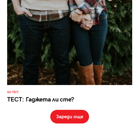
GO ТЕСТ
ТЕСТ: Гаджета ли сте?
Зареди още