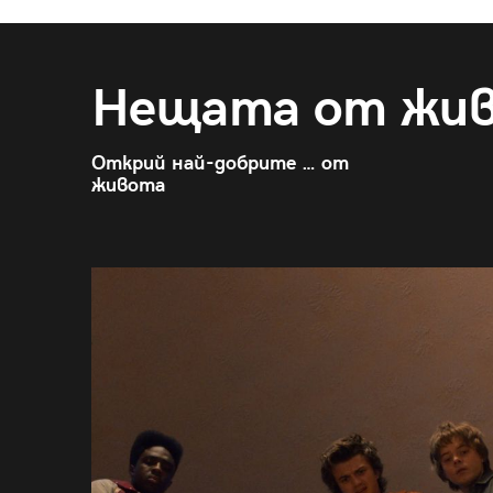
Нещата от жи
Открий най-добрите … от
живота