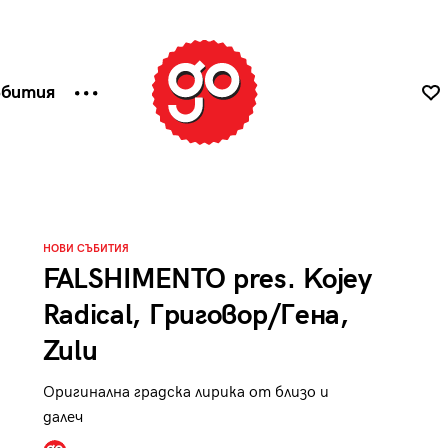
ъбития
НОВИ СЪБИТИЯ
FALSHIMENTO pres. Kojey
Radical, Григовор/Гена,
Zulu
Оригинална градска лирика от близо и
далеч