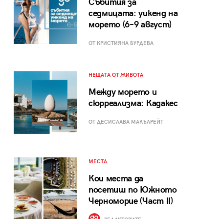
Събития за
седмицата: уикенд на
морето (6–9 август)
ОТ КРИСТИЯНА БУРДЕВА
НЕЩАТА ОТ ЖИВОТА
Между морето и
сюрреализма: Кадакес
ОТ ДЕСИСЛАВА МАКЪЛРЕЙТ
МЕСТА
Кои места да
посетиш по Южното
Черноморие (Част II)