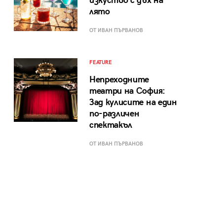
изкуство с дъх на
лято
ОТ ИВАН ПЪРВАНОВ
FEATURE
Непреходните
театри на София:
Зад кулисите на един
по-различен
спектакъл
ОТ ИВАН ПЪРВАНОВ