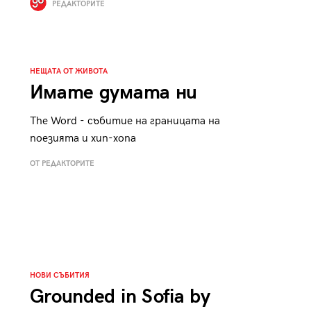
РЕДАКТОРИТЕ
к
Tender is the Wine – Какво
чаша
се пие на Лазурния бряг
НЕЩАТА ОТ ЖИВОТА
Имате думата ни
The Word - събитие на границата на
29
/29
поезията и хип-хопа
ОТ РЕДАКТОРИТЕ
НОВИ СЪБИТИЯ
Grounded in Sofia by