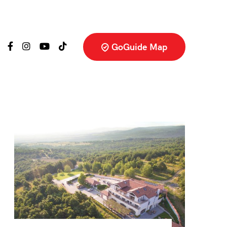
GoGuide Map