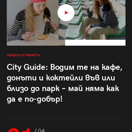
НЕЩАТА ОТ ЖИВОТА
City Guide: Водим те на кафе,
донъти и коктейли във или
близо до парк – май няма как
да е по-добър!
/ 04