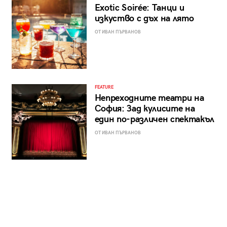
Exotic Soirée: Танци и
изкуство с дъх на лято
ОТ ИВАН ПЪРВАНОВ
FEATURE
Непреходните театри на
София: Зад кулисите на
един по-различен спектакъл
ОТ ИВАН ПЪРВАНОВ