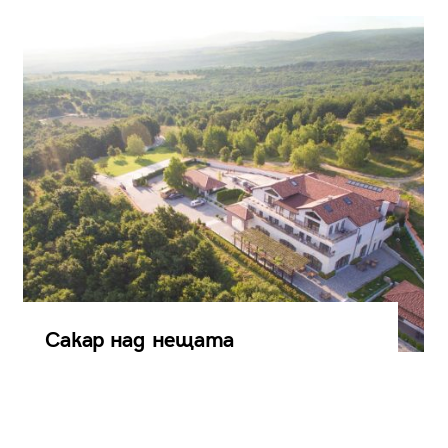
Сакар над нещата