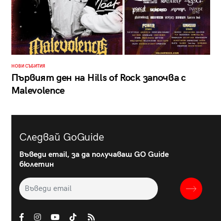
НОВИ СЪБИТИЯ
Първият ден на Hills of Rock започва с
Malevolence
Следвай GoGuide
Въведи email, за да получаваш GO Guide
бюлетин