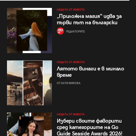
НЕЩАТА ОТ ЖИВОТА
„Приложна магия“ идва за
първи път на български
РЕДАКТОРИТЕ
НЕЩАТА ОТ ЖИВОТА
Лятото винаги е в минало
време
ОТ КАТИ МИКОВА
НЕЩАТА ОТ ЖИВОТА
Избери своите фаворити
сред категориите на Go
Guide Seaside Awards 2026!