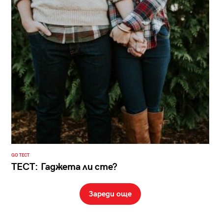
GO ТЕСТ
ТЕСТ: Гаджета ли сте?
Зареди още