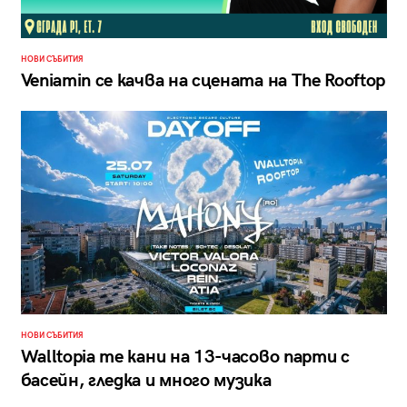
НОВИ СЪБИТИЯ
Veniamin се качва на сцената на The Rooftop
НОВИ СЪБИТИЯ
Walltopia те кани на 13-часово парти с
басейн, гледка и много музика