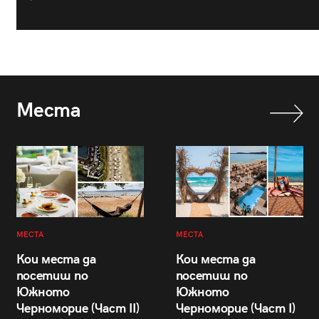
Места
МЕСТА
МЕСТА
Кои места да
Кои места да
посетиш по
посетиш по
Южното
Южното
Черноморие (Част II)
Черноморие (Част I)