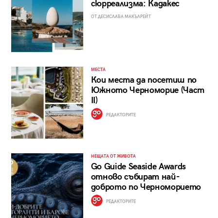
сюрреализма: Кадакес
ОТ ДЕСИСЛАВА МАКЪЛРЕЙТ
МЕСТА
Кои места да посетиш по
Южното Черноморие (Част
II)
РЕДАКТОРИТЕ
НЕЩАТА ОТ ЖИВОТА
Go Guide Seaside Awards
отново събират най-
доброто по Черноморието
РЕДАКТОРИТЕ