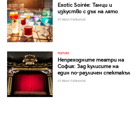
Exotic Soirée: Танци и
изкуство с дъх на лято
ОТ ИВАН ПЪРВАНОВ
FEATURE
Непреходните театри на
София: Зад кулисите на
един по-различен спектакъл
ОТ ИВАН ПЪРВАНОВ