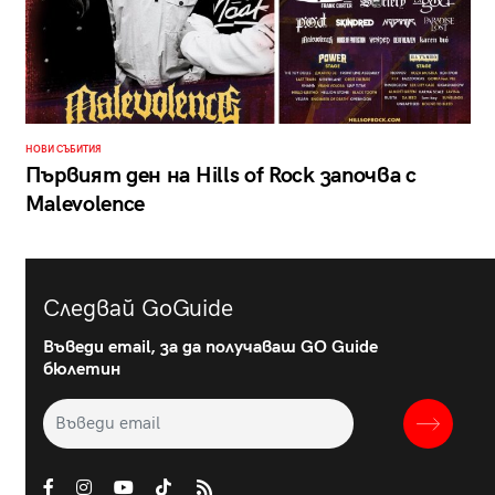
НОВИ СЪБИТИЯ
Първият ден на Hills of Rock започва с
Malevolence
Следвай GoGuide
Въведи email, за да получаваш GO Guide
бюлетин