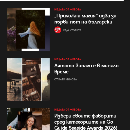
НЕЩАТА ОТ ЖИВОТА
„Приложна магия“ идва за
първи път на български
РЕДАКТОРИТЕ
НЕЩАТА ОТ ЖИВОТА
Лятото винаги е в минало
време
ОТ КАТИ МИКОВА
НЕЩАТА ОТ ЖИВОТА
Избери своите фаворити
сред категориите на Go
Guide Seaside Awards 2026!