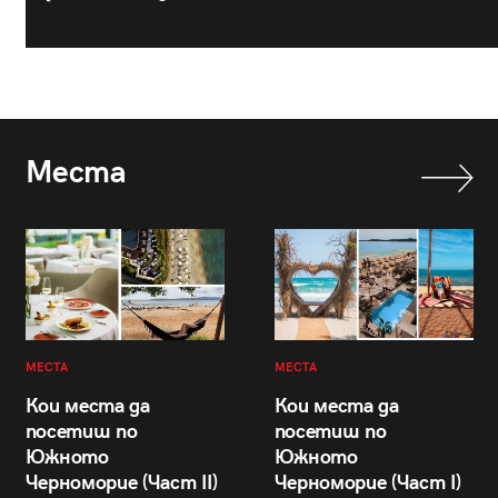
Места
МЕСТА
МЕСТА
Кои места да
Кои места да
посетиш по
посетиш по
Южното
Южното
Черноморие (Част II)
Черноморие (Част I)