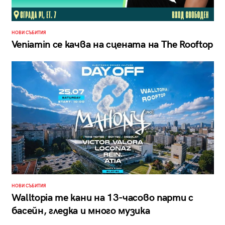
НОВИ СЪБИТИЯ
Veniamin се качва на сцената на The Rooftop
НОВИ СЪБИТИЯ
Walltopia те кани на 13-часово парти с
басейн, гледка и много музика