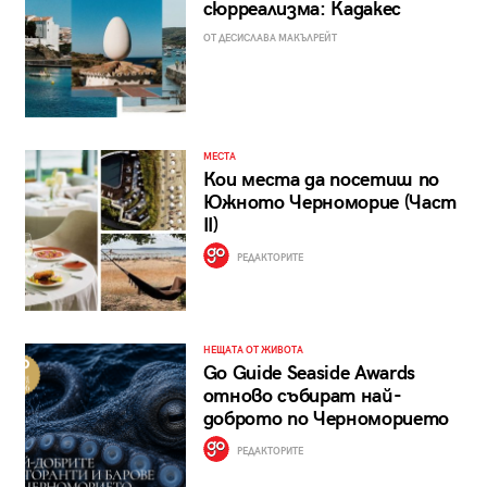
сюрреализма: Кадакес
ОТ ДЕСИСЛАВА МАКЪЛРЕЙТ
МЕСТА
Кои места да посетиш по
Южното Черноморие (Част
II)
РЕДАКТОРИТЕ
НЕЩАТА ОТ ЖИВОТА
Go Guide Seaside Awards
отново събират най-
доброто по Черноморието
РЕДАКТОРИТЕ