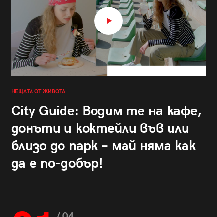
НЕЩАТА ОТ ЖИВОТА
City Guide: Водим те на кафе,
донъти и коктейли във или
близо до парк – май няма как
да е по-добър!
/ 04