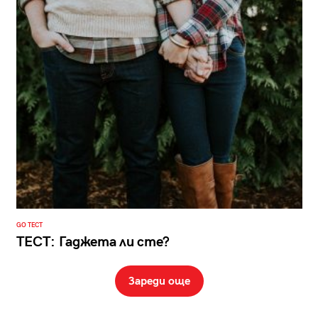
GO ТЕСТ
ТЕСТ: Гаджета ли сте?
Зареди още