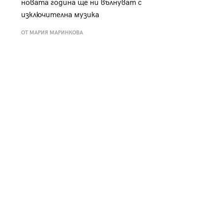
новата година ще ни вълнуват с
к
Tender is the Wine – Какво
изключителна музика
чаша
се пие на Лазурния бряг
ОТ МАРИЯ МАРИНКОВА
29
/29