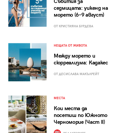
Събития за
седмицата: уикенд на
морето (6–9 август)
ОТ КРИСТИЯНА БУРДЕВА
НЕЩАТА ОТ ЖИВОТА
Между морето и
сюрреализма: Кадакес
ОТ ДЕСИСЛАВА МАКЪЛРЕЙТ
МЕСТА
Кои места да
посетиш по Южното
Черноморие (Част II)