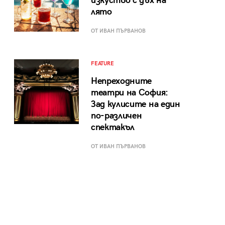
изкуство с дъх на
лято
ОТ ИВАН ПЪРВАНОВ
FEATURE
Непреходните
театри на София:
Зад кулисите на един
по-различен
спектакъл
ОТ ИВАН ПЪРВАНОВ