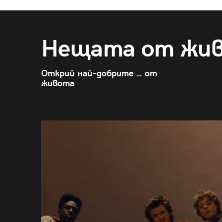
Нещата от жи
Открий най-добрите … от
живота