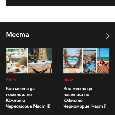
Места
МЕСТА
МЕСТА
Кои места да
Кои места да
посетиш по
посетиш по
Южното
Южното
Черноморие (Част II)
Черноморие (Част I)