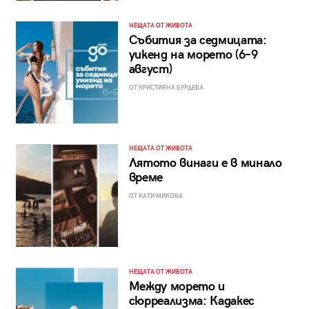
НЕЩАТА ОТ ЖИВОТА
Събития за седмицата:
уикенд на морето (6–9
август)
ОТ КРИСТИЯНА БУРДЕВА
НЕЩАТА ОТ ЖИВОТА
Лятото винаги е в минало
време
ОТ КАТИ МИКОВА
НЕЩАТА ОТ ЖИВОТА
Между морето и
сюрреализма: Кадакес