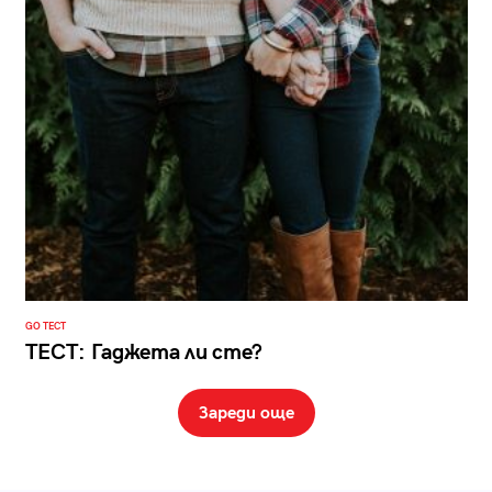
GO ТЕСТ
ТЕСТ: Гаджета ли сте?
Зареди още