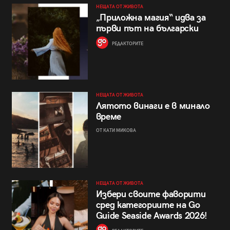
НЕЩАТА ОТ ЖИВОТА
„Приложна магия“ идва за
първи път на български
РЕДАКТОРИТЕ
НЕЩАТА ОТ ЖИВОТА
Лятото винаги е в минало
време
ОТ КАТИ МИКОВА
НЕЩАТА ОТ ЖИВОТА
Избери своите фаворити
сред категориите на Go
Guide Seaside Awards 2026!