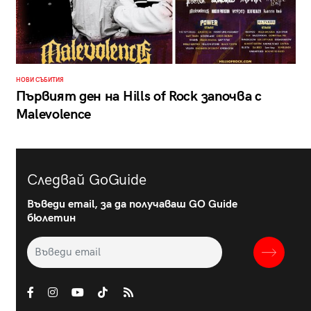
НОВИ СЪБИТИЯ
Първият ден на Hills of Rock започва с
Malevolence
Следвай GoGuide
Въведи email, за да получаваш GO Guide
бюлетин