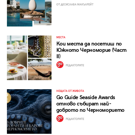
ОТ ДЕСИСЛАВА МАКЪЛРЕЙТ
МЕСТА
Кои места да посетиш по
Южното Черноморие (Част
II)
РЕДАКТОРИТЕ
НЕЩАТА ОТ ЖИВОТА
Go Guide Seaside Awards
отново събират най-
доброто по Черноморието
РЕДАКТОРИТЕ