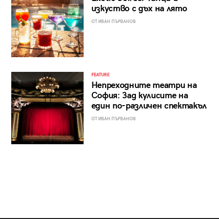
изкуство с дъх на лято
ОТ ИВАН ПЪРВАНОВ
FEATURE
Непреходните театри на
София: Зад кулисите на
един по-различен спектакъл
ОТ ИВАН ПЪРВАНОВ