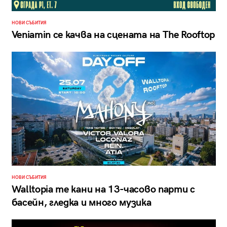
НОВИ СЪБИТИЯ
Veniamin се качва на сцената на The Rooftop
НОВИ СЪБИТИЯ
Walltopia те кани на 13-часово парти с
басейн, гледка и много музика