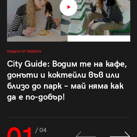
НЕЩАТА ОТ ЖИВОТА
City Guide: Водим те на кафе,
донъти и коктейли във или
близо до парк – май няма как
да е по-добър!
/ 04