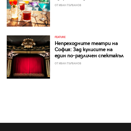
ОТ ИВАН ПЪРВАНОВ
FEATURE
Непреходните театри на
София: Зад кулисите на
един по-различен спектакъл
ОТ ИВАН ПЪРВАНОВ