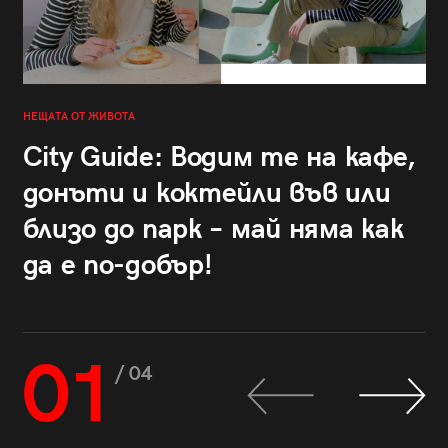
НЕЩАТА ОТ ЖИВОТА
City Guide: Водим те на кафе,
донъти и коктейли във или
близо до парк – май няма как
да е по-добър!
01
/ 04