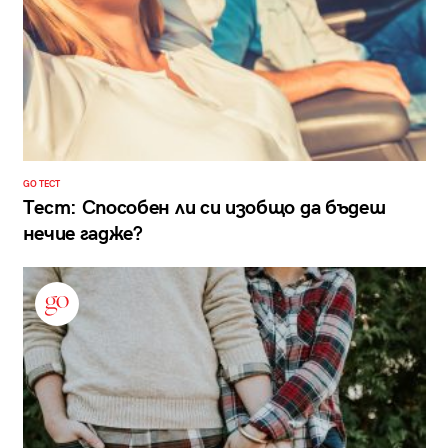
GO ТЕСТ
Тест: Способен ли си изобщо да бъдеш
нечие гадже?