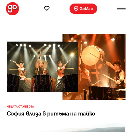
GoMap
НЕЩАТА ОТ ЖИВОТА
София влиза в ритъма на тайко