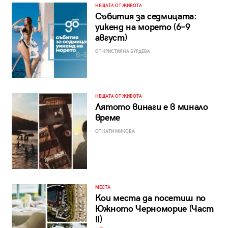
НЕЩАТА ОТ ЖИВОТА
Събития за седмицата:
уикенд на морето (6–9
август)
ОТ КРИСТИЯНА БУРДЕВА
НЕЩАТА ОТ ЖИВОТА
Лятото винаги е в минало
време
ОТ КАТИ МИКОВА
МЕСТА
Кои места да посетиш по
Южното Черноморие (Част
II)