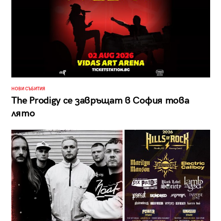
НОВИ СЪБИТИЯ
The Prodigy се завръщат в София това
лято