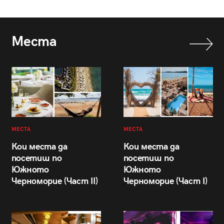
Места
МЕСТА
МЕСТА
Кои места да
Кои места да
посетиш по
посетиш по
Южното
Южното
Черноморие (Част II)
Черноморие (Част I)