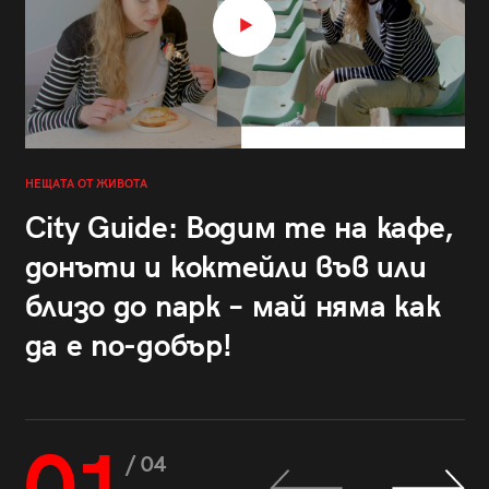
НЕЩАТА ОТ ЖИВОТА
City Guide: Водим те на кафе,
донъти и коктейли във или
близо до парк – май няма как
да е по-добър!
/ 04