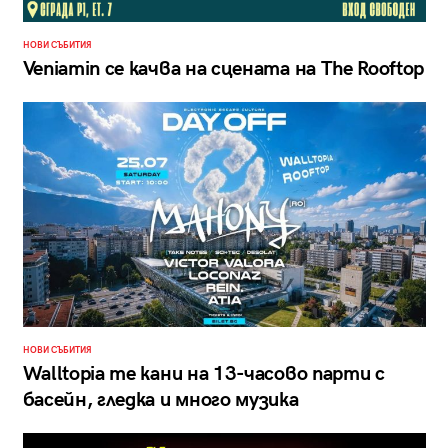
НОВИ СЪБИТИЯ
Veniamin се качва на сцената на The Rooftop
НОВИ СЪБИТИЯ
Walltopia те кани на 13-часово парти с
басейн, гледка и много музика