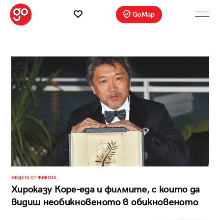
GoMap
НЕЩАТА ОТ ЖИВОТА
Хироказу Коре-еда и филмите, с които да
видиш необикновеното в обикновеното