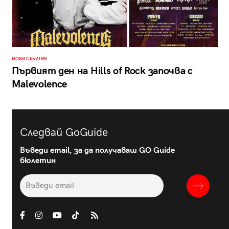
НОВИ СЪБИТИЯ
Първият ден на Hills of Rock започва с
Malevolence
Следвай GoGuide
Въведи email, за да получаваш GO Guide
бюлетин