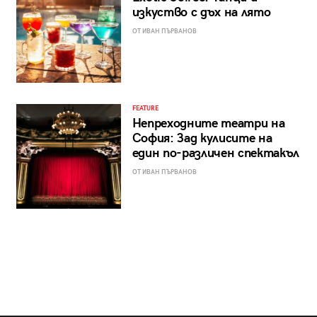
изкуство с дъх на лято
ОТ ИВАН ПЪРВАНОВ
FEATURE
Непреходните театри на
София: Зад кулисите на
един по-различен спектакъл
ОТ ИВАН ПЪРВАНОВ