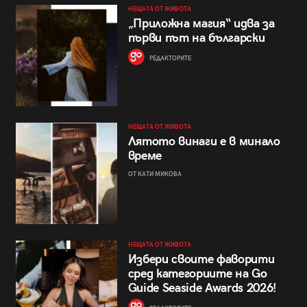
НЕЩАТА ОТ ЖИВОТА
„Приложна магия“ идва за
първи път на български
РЕДАКТОРИТЕ
НЕЩАТА ОТ ЖИВОТА
Лятото винаги е в минало
време
ОТ КАТИ МИКОВА
НЕЩАТА ОТ ЖИВОТА
Избери своите фаворити
сред категориите на Go
Guide Seaside Awards 2026!