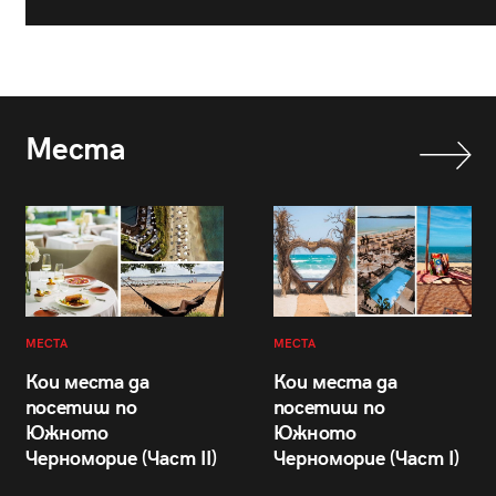
Места
МЕСТА
МЕСТА
Кои места да
Кои места да
посетиш по
посетиш по
Южното
Южното
Черноморие (Част II)
Черноморие (Част I)