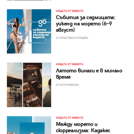
НЕЩАТА ОТ ЖИВОТА
Събития за седмицата:
уикенд на морето (6–9
август)
ОТ КРИСТИЯНА БУРДЕВА
НЕЩАТА ОТ ЖИВОТА
Лятото винаги е в минало
време
ОТ КАТИ МИКОВА
НЕЩАТА ОТ ЖИВОТА
Между морето и
сюрреализма: Кадакес