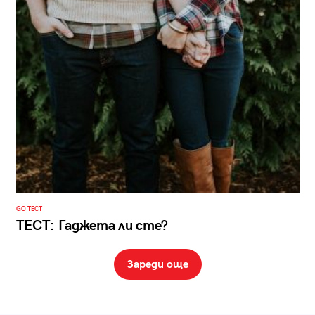
GO ТЕСТ
ТЕСТ: Гаджета ли сте?
Зареди още